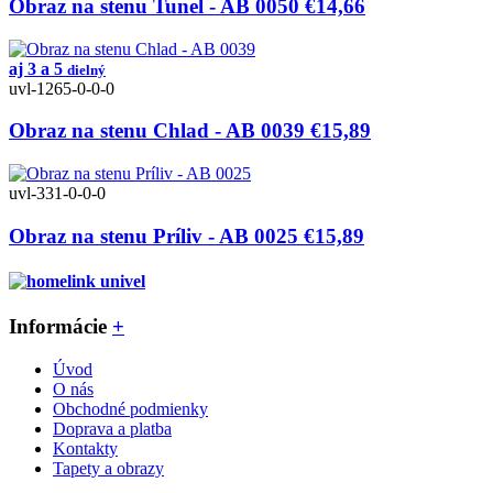
Obraz na stenu Tunel - AB 0050
€14,66
aj 3 a 5
dielný
uvl-1265-0-0-0
Obraz na stenu Chlad - AB 0039
€15,89
uvl-331-0-0-0
Obraz na stenu Príliv - AB 0025
€15,89
Informácie
+
Úvod
O nás
Obchodné podmienky
Doprava a platba
Kontakty
Tapety a obrazy