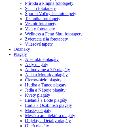
Príroda a krajina fototapety
Sci - fi fototapety
Šport a Voľný čas fototapety
Technika fototapety
Vesmir fototapety
Vlaky fototapety
Wellness a Feng Shui fototapety
Zvieracia ríša fototapety
Vliesové tapety
Odznaky
Plagáty
Abstraktné plagáty
Akty plagáty
Animované a 3D plagáty
Auta a Motorky plagáty
Čierno-bielo plagáty
Hudba a Tanec plagáty
Jedla a Nápoje plagáty
Kvety plagáty
Lietadlá a Lode plagáty
Ľudia a Osobnosti plagáty
Masky plagáty
Mestá a architektúra plagáty
Objekty a Detaily plagáty
Oheň plagáty