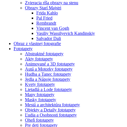
Zvieracia ríša obrazy na stenu
Obrazy Starí Majstri
Frida Kahlo
Pal Fried
Rembrandt
Vincent van Gogh
Vasiliy Wassilyevich Kandinskiy
Salvador Dali
Obraz z vlastnej fotografie
Fototapety
Abstraktné fototapety
Akty fototapety
Animované a 3D fototapety
Autá a Motorky fototapety
Hudba a Tanec fototapety
Jedla a Nápoje fototapety
Kvety fototapety
Lietadlá a Lode fototapety
Mapy fototapety
Masky fototapety
Mestá a architektúra fototapety
Objekty a Detaily fototapety
Ľudia a Osobnosti fototapety
Oheň fototapety
Pre deti fototapety