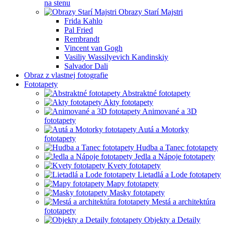
na stenu
Obrazy Starí Majstri
Frida Kahlo
Pal Fried
Rembrandt
Vincent van Gogh
Vasiliy Wassilyevich Kandinskiy
Salvador Dali
Obraz z vlastnej fotografie
Fototapety
Abstraktné fototapety
Akty fototapety
Animované a 3D
fototapety
Autá a Motorky
fototapety
Hudba a Tanec fototapety
Jedla a Nápoje fototapety
Kvety fototapety
Lietadlá a Lode fototapety
Mapy fototapety
Masky fototapety
Mestá a architektúra
fototapety
Objekty a Detaily