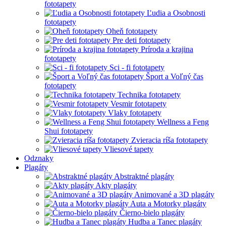
fototapety
Ľudia a Osobnosti
fototapety
Oheň fototapety
Pre deti fototapety
Príroda a krajina
fototapety
Sci - fi fototapety
Šport a Voľný čas
fototapety
Technika fototapety
Vesmir fototapety
Vlaky fototapety
Wellness a Feng
Shui fototapety
Zvieracia ríša fototapety
Vliesové tapety
Odznaky
Plagáty
Abstraktné plagáty
Akty plagáty
Animované a 3D plagáty
Auta a Motorky plagáty
Čierno-bielo plagáty
Hudba a Tanec plagáty