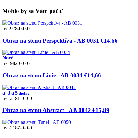
Mohlo by sa Vám páčiť
uvl-978-0-0-0
Obraz na stenu Perspektíva - AB 0031
€14,66
Nové
uvl-982-0-0-0
Obraz na stenu Línie - AB 0034
€14,66
aj 3 a 5
dielný
uvl-2181-0-0-0
Obraz na stenu Abstract - AB 0042
€15,89
uvl-2187-0-0-0