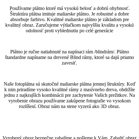
Používame plátno ktoré má vysokú belosť a dobrú ohybnosť.
Štruktúra plátna imituje maliarske plátno. Je robustné a dobre
absorbuje farbivo. Kvalitné maliarske plátno je základom pre
kvalitný obraz. Zaručujeme výtlačkom najvyššiu kvalitu a vysokú
odolnosť proti vyblednutiu po celé generácie
Plátno je ručne natiahnuté na napínaci rám /blindrám/. Plátno
štandardne napíname na drevené Blind rámy, ktoré sa dajú priamo
zavesiť.
Naše fotoplátna sú skutočné maliarske plátna jemnej štruktúry. Keď
k nim priradíme vysoko kvalitné rámy z masívneho dreva, obdržíte
jednu z najkrajších kombinácii pre zachytenie Vašich prežitkov. Na
vyrobenie obrazu používame zakúpene fotografie vo vysokom
rozlíšení. Obraz nám na stene vyzerá ako 3D obraz.
Vyrobený obraz bezpečne zabalíme a pošleme k Vám. Zabaliť obraz