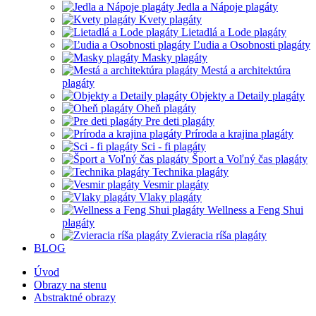
Jedla a Nápoje plagáty
Kvety plagáty
Lietadlá a Lode plagáty
Ľudia a Osobnosti plagáty
Masky plagáty
Mestá a architektúra
plagáty
Objekty a Detaily plagáty
Oheň plagáty
Pre deti plagáty
Príroda a krajina plagáty
Sci - fi plagáty
Šport a Voľný čas plagáty
Technika plagáty
Vesmir plagáty
Vlaky plagáty
Wellness a Feng Shui
plagáty
Zvieracia ríša plagáty
BLOG
Úvod
Obrazy na stenu
Abstraktné obrazy