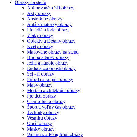
Obrazy na stenu
Animované a 3D obrazy
Akty obrazy
Abstraktné obrazy
Autá a motorky obrazy
Lietadlá a lode obrazy
Vlaky obrazy
Objekty a Detaily obrazy
Kvety obrazy
Maľované obrazy na stenu
Hudba a tanec obrazy
Jedla a nápoje obrazy
Ľudia a osobnosti obrazy
Sci - fi obrazy
Príroda a krajina obrazy
Mapy obrazy
Mestá a architektúra obrazy
Pre deti obrazy
Čierno-bielo obrazy
Šport a voľný čas obrazy
Techniky obrazy
Vesmíru obrazy
Oheň obrazy
Masky obrazy
Wellness a Feng Shui obrazy