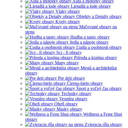
Autá a motorky obrazy
Lietadlá a lode obrazy
Vlaky obrazy
Objekty a Detaily obrazy
Kvety obrazy
Maľované obrazy na
stenu
Hudba a tanec obrazy
Jedla a nápoje obrazy
Ľudia a osobnosti obrazy
Sci - fi obrazy
Príroda a krajina obrazy
Mapy obrazy
Mestá a architektúra
obrazy
Pre deti obrazy
Čierno-bielo obrazy
Šport a voľný čas obrazy
Techniky obrazy
Vesmíru obrazy
Oheň obrazy
Masky obrazy
Wellness a Feng Shui
obrazy
Zvieracia ríša obrazy