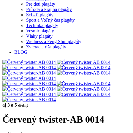
Pre deti plagáty
Príroda a krajina plagáty
Sci - fi plagáty
Šport a Voľný čas plagáty
Technika plagáty
Vesmir plagáty
Vlaky plagáty
Wellness a Feng Shui plagáty
Zvieracia ríša plagáty
BLOG
aj 3 a 5
dielný
Červený twister-AB 0014