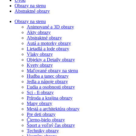
Úvod
Obrazy na stenu
Abstraktné obrazy
Obrazy na stenu
Animované a 3D obrazy
Akty obrazy
Abstraktné obrazy
Autá a motorky obrazy
Lietadlá a lode obrazy
Vlaky obrazy
Objekty a Detaily obrazy
Kvety obrazy
Maľované obrazy na stenu
Hudba a tanec obrazy
Jedla a nápoje obrazy
Ľudia a osobnosti obrazy
Sci - fi obrazy
Príroda a krajina obrazy
Mapy obrazy
Mestá a architektúra obrazy
Pre deti obrazy
Čierno-bielo obrazy
Šport a voľný čas obrazy
Techniky obrazy