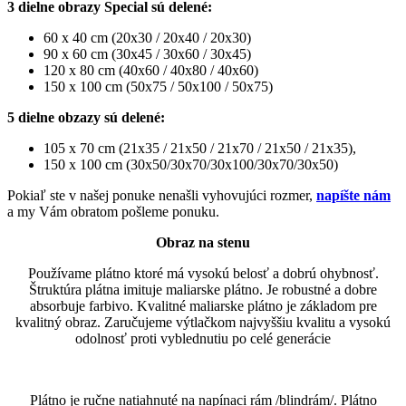
3 dielne obrazy Special sú delené:
60 x 40 cm (20x30 / 20x40 / 20x30)
90 x 60 cm (30x45 / 30x60 / 30x45)
120 x 80 cm (40x60 / 40x80 / 40x60)
150 x 100 cm (50x75 / 50x100 / 50x75)
5 dielne obzazy sú delené:
105 x 70 cm (21x35 / 21x50 / 21x70 / 21x50 / 21x35),
150 x 100 cm (30x50/30x70/30x100/30x70/30x50)
Pokiaľ ste v našej ponuke nenašli vyhovujúci rozmer,
napíšte nám
a my Vám obratom pošleme ponuku.
Obraz na stenu
Používame plátno ktoré má vysokú belosť a dobrú ohybnosť.
Štruktúra plátna imituje maliarske plátno. Je robustné a dobre
absorbuje farbivo. Kvalitné maliarske plátno je základom pre
kvalitný obraz. Zaručujeme výtlačkom najvyššiu kvalitu a vysokú
odolnosť proti vyblednutiu po celé generácie
Plátno je ručne natiahnuté na napínaci rám /blindrám/. Plátno