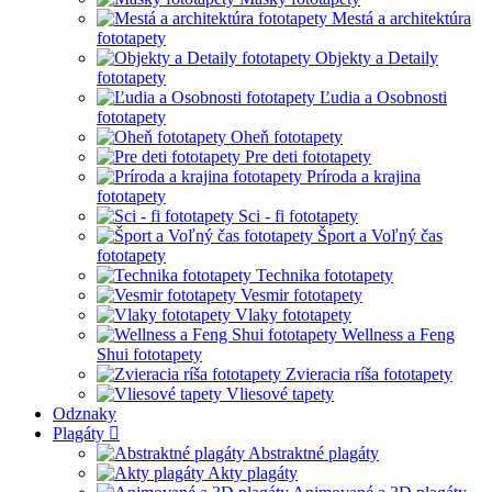
Mestá a architektúra
fototapety
Objekty a Detaily
fototapety
Ľudia a Osobnosti
fototapety
Oheň fototapety
Pre deti fototapety
Príroda a krajina
fototapety
Sci - fi fototapety
Šport a Voľný čas
fototapety
Technika fototapety
Vesmir fototapety
Vlaky fototapety
Wellness a Feng
Shui fototapety
Zvieracia ríša fototapety
Vliesové tapety
Odznaky
Plagáty
Abstraktné plagáty
Akty plagáty