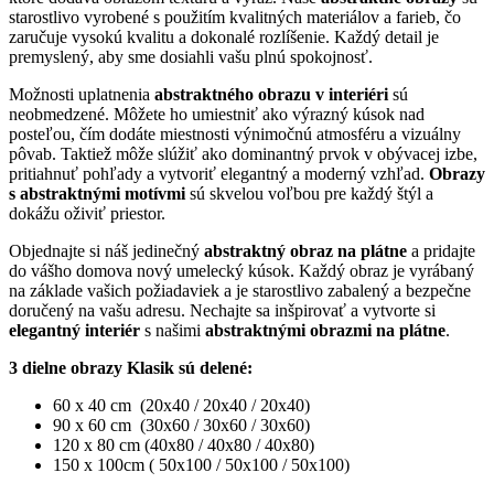
starostlivo vyrobené s použitím kvalitných materiálov a farieb, čo
zaručuje vysokú kvalitu a dokonalé rozlíšenie. Každý detail je
premyslený, aby sme dosiahli vašu plnú spokojnosť.
Možnosti uplatnenia
abstraktného obrazu v interiéri
sú
neobmedzené. Môžete ho umiestniť ako výrazný kúsok nad
posteľou, čím dodáte miestnosti výnimočnú atmosféru a vizuálny
pôvab. Taktiež môže slúžiť ako dominantný prvok v obývacej izbe,
pritiahnuť pohľady a vytvoriť elegantný a moderný vzhľad.
Obrazy
s abstraktnými motívmi
sú skvelou voľbou pre každý štýl a
dokážu oživiť priestor.
Objednajte si náš jedinečný
abstraktný obraz na plátne
a pridajte
do vášho domova nový umelecký kúsok. Každý obraz je vyrábaný
na základe vašich požiadaviek a je starostlivo zabalený a bezpečne
doručený na vašu adresu. Nechajte sa inšpirovať a vytvorte si
elegantný interiér
s našimi
abstraktnými obrazmi na plátne
.
3 dielne obrazy Klasik sú delené:
60 x 40 cm (20x40 / 20x40 / 20x40)
90 x 60 cm (30x60 / 30x60 / 30x60)
120 x 80 cm (40x80 / 40x80 / 40x80)
150 x 100cm ( 50x100 / 50x100 / 50x100)