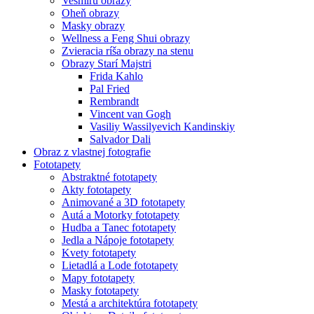
Vesmíru obrazy
Oheň obrazy
Masky obrazy
Wellness a Feng Shui obrazy
Zvieracia ríša obrazy na stenu
Obrazy Starí Majstri
Frida Kahlo
Pal Fried
Rembrandt
Vincent van Gogh
Vasiliy Wassilyevich Kandinskiy
Salvador Dali
Obraz z vlastnej fotografie
Fototapety
Abstraktné fototapety
Akty fototapety
Animované a 3D fototapety
Autá a Motorky fototapety
Hudba a Tanec fototapety
Jedla a Nápoje fototapety
Kvety fototapety
Lietadlá a Lode fototapety
Mapy fototapety
Masky fototapety
Mestá a architektúra fototapety