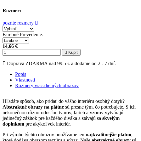
Rozmer:
pozrite rozmery
Farebné Prevedenie
:
14,66 €
Kúpiť
Doprava ZDARMA nad 99.5 € a dodanie od 2 - 7 dní.
Popis
Vlastnosti
Rozmery viac-dielných obrazov
Hľadáte spôsob, ako pridať do vášho interiéru osobitý dotyk?
Abstraktné obrazy na plátne
sú presne tým, čo potrebujete. S ich
nekonečnou rôznorodosťou tvarov, farieb a vzorov vytvárajú
jedinečný zážitok pre každého diváka a stávajú sa
skvelým
doplnkom
pre akýkoľvek interiér.
Pri výrobe týchto obrazov používame len
najkvalitnejšie plátno
,
ktoré dodáva obrazom textúru a výraz. Naše
abstraktné obrazy
sú