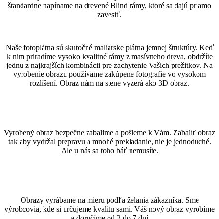
štandardne napíname na drevené Blind rámy, ktoré sa dajú priamo
zavesiť.
Naše fotoplátna sú skutočné maliarske plátna jemnej štruktúry. Keď
k nim priradíme vysoko kvalitné rámy z masívneho dreva, obdržíte
jednu z najkrajších kombinácii pre zachytenie Vašich prežitkov. Na
vyrobenie obrazu používame zakúpene fotografie vo vysokom
rozlíšení. Obraz nám na stene vyzerá ako 3D obraz.
Vyrobený obraz bezpečne zabalíme a pošleme k Vám. Zabaliť obraz
tak aby vydržal prepravu a mnohé prekladanie, nie je jednoduché.
Ale u nás sa toho báť nemusíte.
Obrazy vyrábame na mieru podľa želania zákazníka. Sme
výrobcovia, kde si určujeme kvalitu sami. Váš nový obraz vyrobíme
a doručíme od 2 do 7 dní