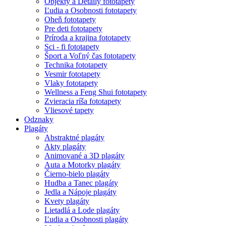
Objekty a Detaily fototapety
Ľudia a Osobnosti fototapety
Oheň fototapety
Pre deti fototapety
Príroda a krajina fototapety
Sci - fi fototapety
Šport a Voľný čas fototapety
Technika fototapety
Vesmir fototapety
Vlaky fototapety
Wellness a Feng Shui fototapety
Zvieracia ríša fototapety
Vliesové tapety
Odznaky
Plagáty
Abstraktné plagáty
Akty plagáty
Animované a 3D plagáty
Auta a Motorky plagáty
Čierno-bielo plagáty
Hudba a Tanec plagáty
Jedla a Nápoje plagáty
Kvety plagáty
Lietadlá a Lode plagáty
Ľudia a Osobnosti plagáty