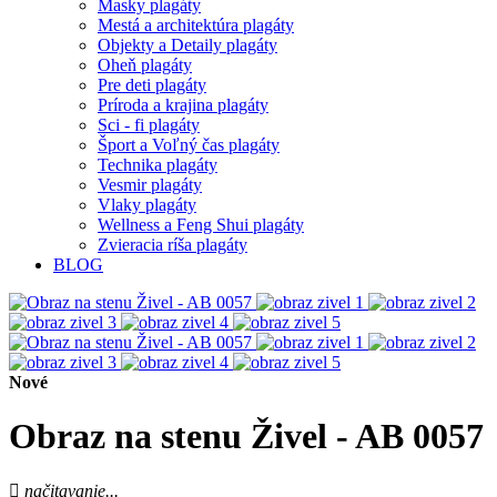
Masky plagáty
Mestá a architektúra plagáty
Objekty a Detaily plagáty
Oheň plagáty
Pre deti plagáty
Príroda a krajina plagáty
Sci - fi plagáty
Šport a Voľný čas plagáty
Technika plagáty
Vesmir plagáty
Vlaky plagáty
Wellness a Feng Shui plagáty
Zvieracia ríša plagáty
BLOG
Nové
Obraz na stenu Živel - AB 0057
načitavanie...