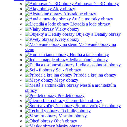
Animované a 3D obrazy
Akty obrazy
Abstraktné obrazy
Autá a motorky obrazy
Lietadlá a lode obrazy
Vlaky obrazy
Objekty a Detaily obrazy
Kvety obrazy
Maľované obrazy na
stenu
Hudba a tanec obrazy
Jedla a nápoje obrazy
Ľudia a osobnosti obrazy
Sci - fi obrazy
Príroda a krajina obrazy
Mapy obrazy
Mestá a architektúra
obrazy
Pre deti obrazy
Čierno-bielo obrazy
Šport a voľný čas obrazy
Techniky obrazy
Vesmíru obrazy
Oheň obrazy
Masky obrazy