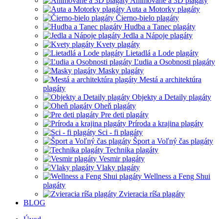
Animované a 3D plagáty
Auta a Motorky plagáty
Čierno-bielo plagáty
Hudba a Tanec plagáty
Jedla a Nápoje plagáty
Kvety plagáty
Lietadlá a Lode plagáty
Ľudia a Osobnosti plagáty
Masky plagáty
Mestá a architektúra
plagáty
Objekty a Detaily plagáty
Oheň plagáty
Pre deti plagáty
Príroda a krajina plagáty
Sci - fi plagáty
Šport a Voľný čas plagáty
Technika plagáty
Vesmir plagáty
Vlaky plagáty
Wellness a Feng Shui
plagáty
Zvieracia ríša plagáty
BLOG