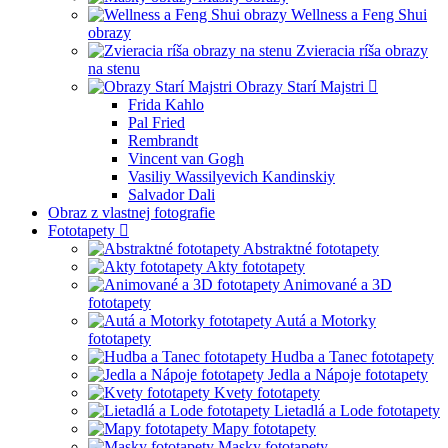
Wellness a Feng Shui
obrazy
Zvieracia ríša obrazy
na stenu
Obrazy Starí Majstri
Frida Kahlo
Pal Fried
Rembrandt
Vincent van Gogh
Vasiliy Wassilyevich Kandinskiy
Salvador Dali
Obraz z vlastnej fotografie
Fototapety
Abstraktné fototapety
Akty fototapety
Animované a 3D
fototapety
Autá a Motorky
fototapety
Hudba a Tanec fototapety
Jedla a Nápoje fototapety
Kvety fototapety
Lietadlá a Lode fototapety
Mapy fototapety
Masky fototapety