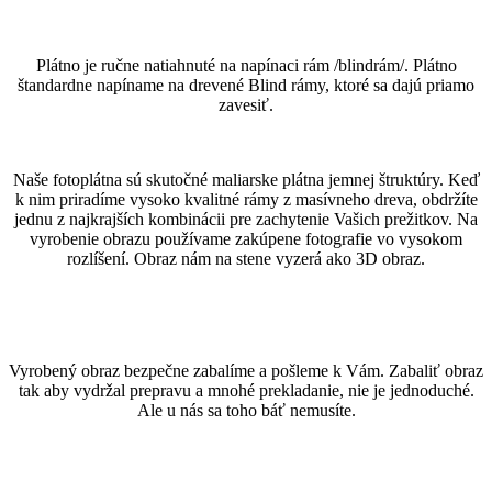
Plátno je ručne natiahnuté na napínaci rám /blindrám/. Plátno
štandardne napíname na drevené Blind rámy, ktoré sa dajú priamo
zavesiť.
Naše fotoplátna sú skutočné maliarske plátna jemnej štruktúry. Keď
k nim priradíme vysoko kvalitné rámy z masívneho dreva, obdržíte
jednu z najkrajších kombinácii pre zachytenie Vašich prežitkov. Na
vyrobenie obrazu používame zakúpene fotografie vo vysokom
rozlíšení. Obraz nám na stene vyzerá ako 3D obraz.
Vyrobený obraz bezpečne zabalíme a pošleme k Vám. Zabaliť obraz
tak aby vydržal prepravu a mnohé prekladanie, nie je jednoduché.
Ale u nás sa toho báť nemusíte.