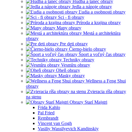
Hudba a tanec obrazy
Jedla a nápoje obrazy
Ľudia a osobnosti obrazy
Sci - fi obrazy
Príroda a krajina obrazy
Mapy obrazy
Mestá a architektúra
obrazy
Pre deti obrazy
Čierno-bielo obrazy
Šport a voľný čas obrazy
Techniky obrazy
Vesmíru obrazy
Oheň obrazy
Masky obrazy
Wellness a Feng Shui
obrazy
Zvieracia ríša obrazy
na stenu
Obrazy Starí Majstri
Frida Kahlo
Pal Fried
Rembrandt
Vincent van Gogh
Vasiliy Wassilyevich Kandinskiy