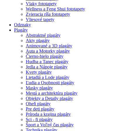
Vlaky fototapety
Wellness a Feng Shui fototapety
Zvieracia ríša fototapety
Vliesové tapety
Odznaky
Plagáty
Abstraktné plagáty
Akty plagáty
Animované a 3D plagáty
Auta a Motorky plagáty
Čierno-bielo plagáty
Hudba a Tanec plagáty
Jedla a Nápoje plagáty
Kvety plagáty
Lietadlá a Lode plagáty
Ľudia a Osobnosti plagáty
Masky plagáty
Mestá a architektúra plagáty
Objekty a Detaily plagáty
Oheň plagáty
Pre deti plagáty
Príroda a krajina plagáty
Sci - fi plagáty
Šport a Voľný čas plagáty
Technika plagáty