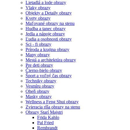
Lietadlá a lode obrazy
Vlaky obrazy
Objekty a Detaily obrazy
Kvety obrazy
Maľované obrazy na stenu
Hudba a tanec obrazy
Jedla a nápoje obrazy
Ľudia a osobnosti obrazy
Sci - fi obrazy
Príroda a krajina obrazy
Mapy obrazy
Mestá a architektúra obrazy
Pre deti obrazy
Čierno-bielo obrazy
Šport a voľný čas obrazy
Techniky obrazy
Vesmíru obrazy
Oheň obrazy
Masky obrazy
Wellness a Feng Shui obrazy
Zvieracia ríša obrazy na stenu
Obrazy Starí Majstri
Frida Kahlo
Pal Fried
Rembrandt