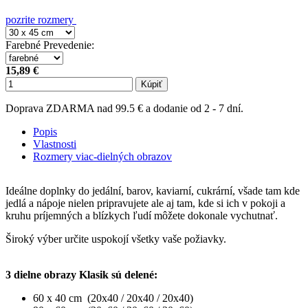
pozrite rozmery
Farebné Prevedenie
:
15,89 €
Kúpiť
Doprava ZDARMA nad 99.5 € a dodanie od 2 - 7 dní.
Popis
Vlastnosti
Rozmery viac-dielných obrazov
Ideálne doplnky do jedální, barov, kaviarní, cukrární, všade tam kde
jedlá a nápoje nielen pripravujete ale aj tam, kde si ich v pokoji a
kruhu príjemných a blízkych ľudí môžete dokonale vychutnať.
Široký výber určite uspokojí všetky vaše požiavky.
3 dielne obrazy Klasik sú delené:
60 x 40 cm (20x40 / 20x40 / 20x40)