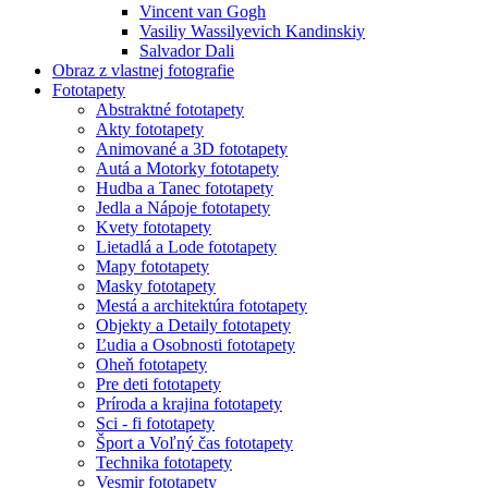
Vincent van Gogh
Vasiliy Wassilyevich Kandinskiy
Salvador Dali
Obraz z vlastnej fotografie
Fototapety
Abstraktné fototapety
Akty fototapety
Animované a 3D fototapety
Autá a Motorky fototapety
Hudba a Tanec fototapety
Jedla a Nápoje fototapety
Kvety fototapety
Lietadlá a Lode fototapety
Mapy fototapety
Masky fototapety
Mestá a architektúra fototapety
Objekty a Detaily fototapety
Ľudia a Osobnosti fototapety
Oheň fototapety
Pre deti fototapety
Príroda a krajina fototapety
Sci - fi fototapety
Šport a Voľný čas fototapety
Technika fototapety
Vesmir fototapety