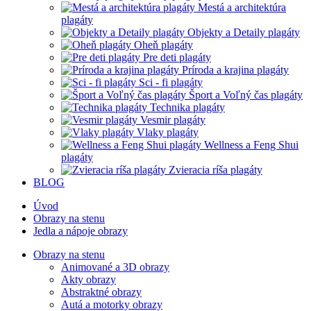
Mestá a architektúra
plagáty
Objekty a Detaily plagáty
Oheň plagáty
Pre deti plagáty
Príroda a krajina plagáty
Sci - fi plagáty
Šport a Voľný čas plagáty
Technika plagáty
Vesmir plagáty
Vlaky plagáty
Wellness a Feng Shui
plagáty
Zvieracia ríša plagáty
BLOG
Úvod
Obrazy na stenu
Jedla a nápoje obrazy
Obrazy na stenu
Animované a 3D obrazy
Akty obrazy
Abstraktné obrazy
Autá a motorky obrazy