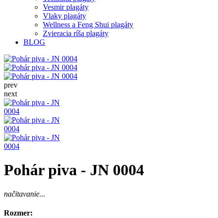
Vesmir plagáty
Vlaky plagáty
Wellness a Feng Shui plagáty
Zvieracia ríša plagáty
BLOG
prev
next
Pohár piva - JN 0004
načitavanie...
Rozmer: