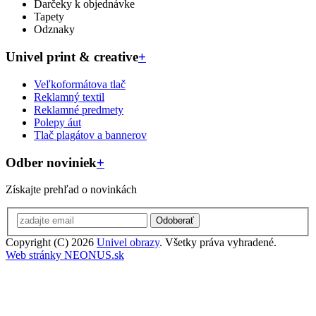
Darčeky k objednávke
Tapety
Odznaky
Univel print & creative
+
Veľkoformátova tlač
Reklamný textil
Reklamné predmety
Polepy áut
Tlač plagátov a bannerov
Odber noviniek
+
Získajte prehľad o novinkách
Odoberať
Copyright (C) 2026
Univel obrazy
. Všetky práva vyhradené.
Web stránky NEONUS.sk