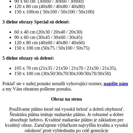
90 x 60 cm (30x60 / 30x60 / 30x60)
120 x 80 cm (40x80 / 40x80 / 40x80)
150 x 100cm ( 50x100 / 50x100 / 50x100)
3 dielne obrazy Special sú delené:
60 x 40 cm (20x30 / 20x40 / 20x30)
90 x 60 cm (30x45 / 30x60 / 30x45)
120 x 80 cm (40x60 / 40x80 / 40x60)
150 x 100 cm (50x75 / 50x100 / 50x75)
5 dielne obzazy sú delené:
105 x 70 cm (21x35 / 21x50 / 21x70 / 21x50 / 21x35),
150 x 100 cm (30x50/30x70/30x100/30x70/30x50)
Pokiaľ ste v našej ponuke nenašli vyhovujúci rozmer,
napíšte nám
a my Vám obratom pošleme ponuku.
Obraz na stenu
Používame plátno ktoré má vysokú belosť a dobrú ohybnosť.
Štruktúra plátna imituje maliarske plátno. Je robustné a dobre
absorbuje farbivo. Kvalitné maliarske plátno je základom pre
kvalitný obraz. Zaručujeme výtlačkom najvyššiu kvalitu a vysokú
odolnosť proti vyblednutiu po celé generácie