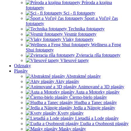
Príroda a krajina
fototapety
Sci - fi fototapety
Šport a Voľný čas
fototapety
Technika fototapety
Vesmir fototapety
Vlaky fototapety
Wellness a Feng
Shui fototapety
Zvieracia ríša fototapety
Vliesové tapety
Odznaky
Plagáty
Abstraktné plagáty
Akty plagáty
Animované a 3D plagáty
Auta a Motorky plagáty
Čierno-bielo plagáty
Hudba a Tanec plagáty
Jedla a Nápoje plagáty
Kvety plagáty
Lietadlá a Lode plagáty
Ľudia a Osobnosti plagáty
Masky plagáty