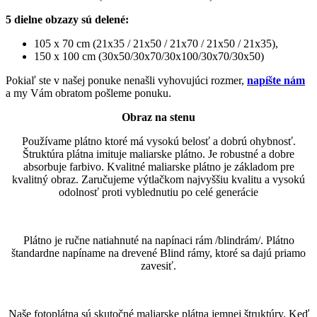
5 dielne obzazy sú delené:
105 x 70 cm (21x35 / 21x50 / 21x70 / 21x50 / 21x35),
150 x 100 cm (30x50/30x70/30x100/30x70/30x50)
Pokiaľ ste v našej ponuke nenašli vyhovujúci rozmer,
napíšte nám
a my Vám obratom pošleme ponuku.
Obraz na stenu
Používame plátno ktoré má vysokú belosť a dobrú ohybnosť.
Štruktúra plátna imituje maliarske plátno. Je robustné a dobre
absorbuje farbivo. Kvalitné maliarske plátno je základom pre
kvalitný obraz. Zaručujeme výtlačkom najvyššiu kvalitu a vysokú
odolnosť proti vyblednutiu po celé generácie
Plátno je ručne natiahnuté na napínaci rám /blindrám/. Plátno
štandardne napíname na drevené Blind rámy, ktoré sa dajú priamo
zavesiť.
Naše fotoplátna sú skutočné maliarske plátna jemnej štruktúry. Keď