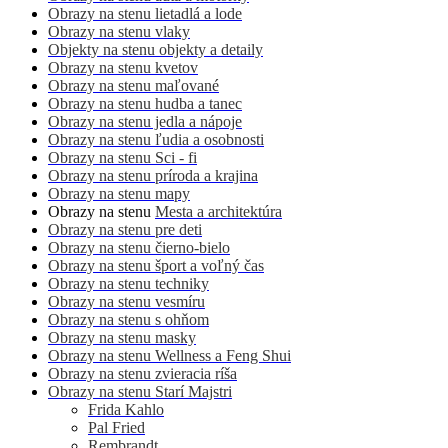
Obrazy na stenu lietadlá a lode
Obrazy na stenu vlaky
Objekty na stenu objekty a detaily
Obrazy na stenu kvetov
Obrazy na stenu maľované
Obrazy na stenu hudba a tanec
Obrazy na stenu jedla a nápoje
Obrazy na stenu ľudia a osobnosti
Obrazy na stenu Sci - fi
Obrazy na stenu príroda a krajina
Obrazy na stenu mapy
Obrazy na stenu
Mesta a architektúra
Obrazy na stenu pre deti
Obrazy na stenu čierno-bielo
Obrazy na stenu šport a voľný čas
Obrazy na stenu techniky
Obrazy na stenu vesmíru
Obrazy na stenu s ohňom
Obrazy na stenu masky
Obrazy na stenu Wellness a Feng Shui
Obrazy na stenu zvieracia ríša
Obrazy na stenu Starí Majstri
Frida Kahlo
Pal Fried
Rembrandt