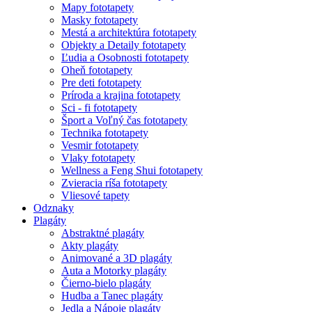
Mapy fototapety
Masky fototapety
Mestá a architektúra fototapety
Objekty a Detaily fototapety
Ľudia a Osobnosti fototapety
Oheň fototapety
Pre deti fototapety
Príroda a krajina fototapety
Sci - fi fototapety
Šport a Voľný čas fototapety
Technika fototapety
Vesmir fototapety
Vlaky fototapety
Wellness a Feng Shui fototapety
Zvieracia ríša fototapety
Vliesové tapety
Odznaky
Plagáty
Abstraktné plagáty
Akty plagáty
Animované a 3D plagáty
Auta a Motorky plagáty
Čierno-bielo plagáty
Hudba a Tanec plagáty
Jedla a Nápoje plagáty