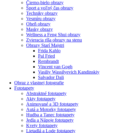
Čierno-bielo obrazy
Šport a voľný čas obrazy
Techniky obrazy
Vesmíru obrazy
Oheň obrazy
Masky obrazy
Wellness a Feng Shui obrazy
Zvieracia ríša obrazy na stenu
Obrazy Starí Majstri
Frida Kahlo
Pal Fried
Rembrandt
Vincent van Gogh
Vasiliy Wassilyevich Kandinskiy
Salvador Dali
Obraz z vlastnej fotografie
Fototapety
Abstraktné fototapety
Akty fototapety
Animované a 3D fototapety
Autá a Motorky fototapety
Hudba a Tanec fototapety
Jedla a Nápoje fototapety
Kvety fototapety
Lietadlá a Lode fototapety