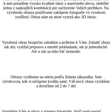
k nim priradíme vysoko kvalitné rámy z masívneho dreva, obdržíte
jednu z najkrajších kombinácii pre zachytenie Vašich prežitkov. Na
vyrobenie obrazu používame zakúpene fotografie vo vysokom
rozlíšení. Obraz nám na stene vyzerá ako 3D obraz.
Vyrobený obraz bezpečne zabalíme a pošleme k Vám. Zabaliť obraz
tak aby vydržal prepravu a mnohé prekladanie, nie je jednoduché.
Ale u nás sa toho báť nemusíte.
Obrazy vyrábame na mieru podľa želania zákazníka. Sme
výrobcovia, kde si určujeme kvalitu sami. Váš nový obraz vyrobíme
a doručíme od 2 do 7 dní
Vyrobíme Vám aj obraz z vlastnej fotografie. Stačí nami poslať