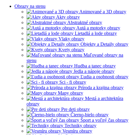
Obrazy na stenu
Animované a 3D obrazy
Akty obrazy
Abstraktné obrazy
Autá a motorky obrazy
Lietadlá a lode obrazy
Vlaky obrazy
Objekty a Detaily obrazy
Kvety obrazy
Maľované obrazy na
stenu
Hudba a tanec obrazy
Jedla a nápoje obrazy
Ľudia a osobnosti obrazy
Sci - fi obrazy
Príroda a krajina obrazy
Mapy obrazy
Mestá a architektúra
obrazy
Pre deti obrazy
Čierno-bielo obrazy
Šport a voľný čas obrazy
Techniky obrazy
Vesmíru obrazy