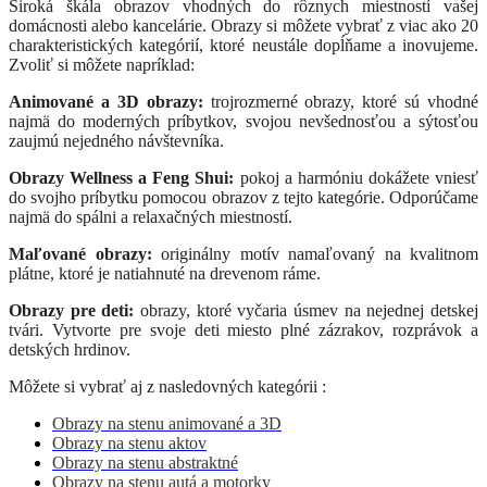
Široká škála obrazov vhodných do rôznych miestností vašej
domácnosti alebo kancelárie. Obrazy si môžete vybrať z viac ako 20
charakteristických kategórií, ktoré neustále dopĺňame a inovujeme.
Zvoliť si môžete napríklad:
Animované a 3D obrazy:
trojrozmerné obrazy, ktoré sú vhodné
najmä do moderných príbytkov, svojou nevšednosťou a sýtosťou
zaujmú nejedného návštevníka.
Obrazy Wellness a Feng Shui:
pokoj a harmóniu dokážete vniesť
do svojho príbytku pomocou obrazov z tejto kategórie. Odporúčame
najmä do spálni a relaxačných miestností.
Maľované obrazy:
originálny motív namaľovaný na kvalitnom
plátne, ktoré je natiahnuté na drevenom ráme.
Obrazy pre deti:
obrazy, ktoré vyčaria úsmev na nejednej detskej
tvári. Vytvorte pre svoje deti miesto plné zázrakov, rozprávok a
detských hrdinov.
Môžete si vybrať aj z nasledovných kategórii :
Obrazy na stenu animované a 3D
Obrazy na stenu aktov
Obrazy na stenu abstraktné
Obrazy na stenu autá a motorky