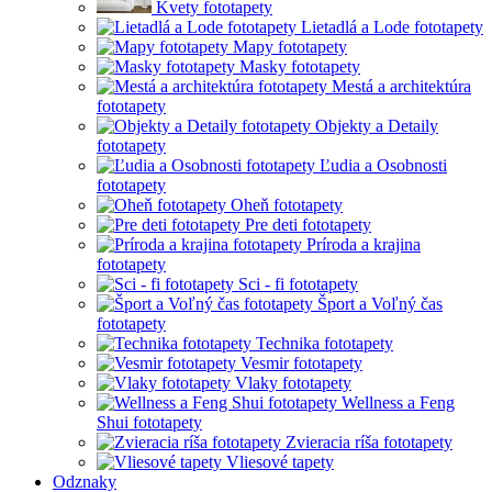
Kvety fototapety
Lietadlá a Lode fototapety
Mapy fototapety
Masky fototapety
Mestá a architektúra
fototapety
Objekty a Detaily
fototapety
Ľudia a Osobnosti
fototapety
Oheň fototapety
Pre deti fototapety
Príroda a krajina
fototapety
Sci - fi fototapety
Šport a Voľný čas
fototapety
Technika fototapety
Vesmir fototapety
Vlaky fototapety
Wellness a Feng
Shui fototapety
Zvieracia ríša fototapety
Vliesové tapety
Odznaky