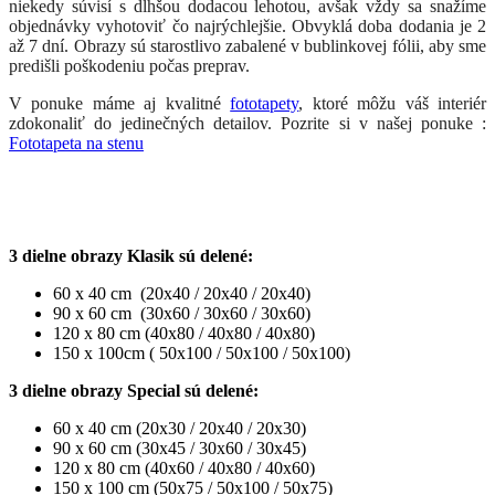
niekedy súvisí s dlhšou dodacou lehotou, avšak vždy sa snažíme
objednávky vyhotoviť čo najrýchlejšie. Obvyklá doba dodania je 2
až 7 dní. Obrazy sú starostlivo zabalené v bublinkovej fólii, aby sme
predišli poškodeniu počas preprav.
V ponuke máme aj kvalitné
fototapety
, ktoré môžu váš interiér
zdokonaliť do jedinečných detailov. Pozrite si v našej ponuke :
Fototapeta na stenu
3 dielne obrazy Klasik sú delené:
60 x 40 cm (20x40 / 20x40 / 20x40)
90 x 60 cm (30x60 / 30x60 / 30x60)
120 x 80 cm (40x80 / 40x80 / 40x80)
150 x 100cm ( 50x100 / 50x100 / 50x100)
3 dielne obrazy Special sú delené:
60 x 40 cm (20x30 / 20x40 / 20x30)
90 x 60 cm (30x45 / 30x60 / 30x45)
120 x 80 cm (40x60 / 40x80 / 40x60)
150 x 100 cm (50x75 / 50x100 / 50x75)