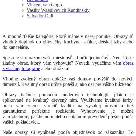
Vincent van Gogh
Vasiliy Wassilyevich Kandinskiy
Salvador Dali
A mnohé ďalšie kategórie, ktoré máme v našej ponuke. Obrazy sú
vhodný doplnok do obývačky, kuchyne, spálne, detskej izby alebo
do kancelárie.
Spestrite si obrazom vašu miestnosť a buďte jedinečný . Nenašli ste
žiadny obraz, ktorý vám vyhovuje? Nevadí, vytlačíme vám
obraz
z vlastnej fotografie
alebo obrázka!
Vhodne zvolený obraz dokáže váš domov povýšiť do nových
dimenzií. Kvalitný obraz určite poteší aj ako dar pre vášho blízkeho.
Obrazy tlačíme pomocou moderných technológií, plátno je
aplikované na kvalitný drevený rám. Využívame kvalitné farby,
preto vám vieme zaručiť kvalitu na vysokej úrovni a tiež
garantujeme perfektné rozlíšenie. Vyhotovenie je možné
v trojdielnom, päťdielnom alebo osobitnom prevedení presne podľa
vašich požiadaviek.
Naše obrazy sú vyrábané podľa objednávok od zákazníka. To