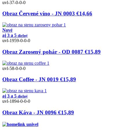
uvl-37-0-0-0
Obraz Červené víno - JN 0003
€14,66
Nové
aj 3 a 5
dielný
uvl-1959-0-0-0
Obraz Zarosený pohár - OD 0087
€15,89
uvl-58-0-0-0
Obraz Coffee - JN 0019
€15,89
aj 3 a 5
dielný
uvl-1894-0-0-0
Obraz Káva - JN 0096
€15,89