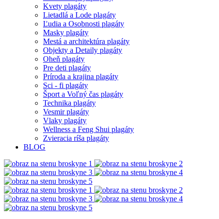
Kvety plagáty
Lietadlá a Lode plagáty
Ľudia a Osobnosti plagáty
Masky plagáty
Mestá a architektúra plagáty
Objekty a Detaily plagáty
Oheň plagáty
Pre deti plagáty
Príroda a krajina plagáty
Sci - fi plagáty
Šport a Voľný čas plagáty
Technika plagáty
Vesmir plagáty
Vlaky plagáty
Wellness a Feng Shui plagáty
Zvieracia ríša plagáty
BLOG