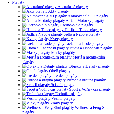
Plagáty
Abstraktné plagáty
Akty plagáty
Animované a 3D plagáty
Auta a Motorky plagáty
Čierno-bielo plagáty
Hudba a Tanec plagáty
Jedla a Nápoje plagáty
Kvety plagáty
Lietadlá a Lode plagáty
Ľudia a Osobnosti plagáty
Masky plagáty
Mestá a architektúra
plagáty
Objekty a Detaily plagáty
Oheň plagáty
Pre deti plagáty
Príroda a krajina plagáty
Sci - fi plagáty
Šport a Voľný čas plagáty
Technika plagáty
Vesmir plagáty
Vlaky plagáty
Wellness a Feng Shui
plagáty