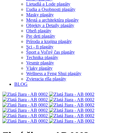
Lietadlá a Lode plagáty
Ľudia a Osobnosti plagáty
Masky plagáty
Mestá a architektúra plagáty
Objekty a Detaily plagáty
Oheň plagáty
Pre deti plagáty
Príroda a krajina plagáty
Sci - fi plagáty
Šport a Voľný čas plagáty
Technika plagáty
Vesmir plagáty
Vlaky plagáty
Wellness a Feng Shui plagáty
Zvieracia ríša plagáty
BLOG