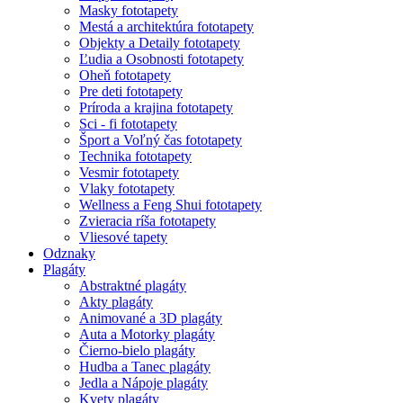
Masky fototapety
Mestá a architektúra fototapety
Objekty a Detaily fototapety
Ľudia a Osobnosti fototapety
Oheň fototapety
Pre deti fototapety
Príroda a krajina fototapety
Sci - fi fototapety
Šport a Voľný čas fototapety
Technika fototapety
Vesmir fototapety
Vlaky fototapety
Wellness a Feng Shui fototapety
Zvieracia ríša fototapety
Vliesové tapety
Odznaky
Plagáty
Abstraktné plagáty
Akty plagáty
Animované a 3D plagáty
Auta a Motorky plagáty
Čierno-bielo plagáty
Hudba a Tanec plagáty
Jedla a Nápoje plagáty
Kvety plagáty