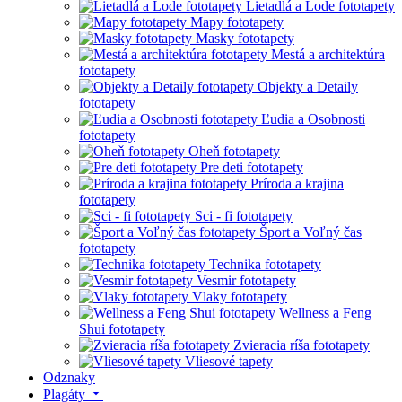
Lietadlá a Lode fototapety
Mapy fototapety
Masky fototapety
Mestá a architektúra
fototapety
Objekty a Detaily
fototapety
Ľudia a Osobnosti
fototapety
Oheň fototapety
Pre deti fototapety
Príroda a krajina
fototapety
Sci - fi fototapety
Šport a Voľný čas
fototapety
Technika fototapety
Vesmir fototapety
Vlaky fototapety
Wellness a Feng
Shui fototapety
Zvieracia ríša fototapety
Vliesové tapety
Odznaky
Plagáty