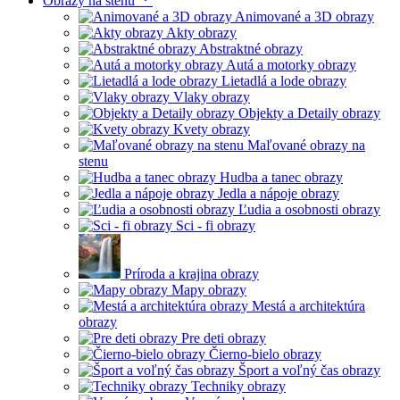
Obrazy na stenu
Animované a 3D obrazy
Akty obrazy
Abstraktné obrazy
Autá a motorky obrazy
Lietadlá a lode obrazy
Vlaky obrazy
Objekty a Detaily obrazy
Kvety obrazy
Maľované obrazy na
stenu
Hudba a tanec obrazy
Jedla a nápoje obrazy
Ľudia a osobnosti obrazy
Sci - fi obrazy
Príroda a krajina obrazy
Mapy obrazy
Mestá a architektúra
obrazy
Pre deti obrazy
Čierno-bielo obrazy
Šport a voľný čas obrazy
Techniky obrazy