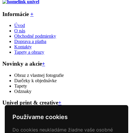
Informácie
+
Úvod
O nás
Obchodné podmienky
Doprava a platba
Kontakty
Tapety a obrazy
Novinky a akcie
+
Obraz z vlastnej fotografie
Darčeky k objednávke
Tapety
Odznaky
Univel print & creative
+
Veľkoformátova tlač
Používame cookies
Reklamný textil
Reklamné predmety
Do cookies neukladáme žiadne vaše osobné
Polepy áut