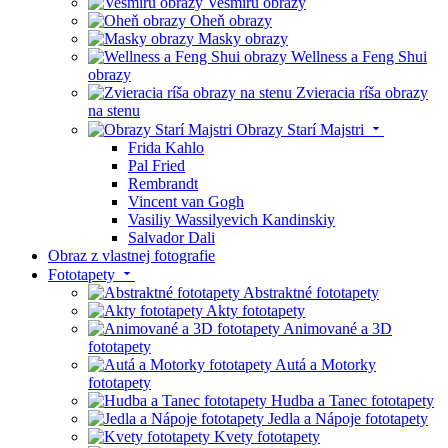
Vesmíru obrazy
Oheň obrazy
Masky obrazy
Wellness a Feng Shui
obrazy
Zvieracia ríša obrazy
na stenu
Obrazy Starí Majstri
Frida Kahlo
Pal Fried
Rembrandt
Vincent van Gogh
Vasiliy Wassilyevich Kandinskiy
Salvador Dali
Obraz z vlastnej fotografie
Fototapety
Abstraktné fototapety
Akty fototapety
Animované a 3D
fototapety
Autá a Motorky
fototapety
Hudba a Tanec fototapety
Jedla a Nápoje fototapety
Kvety fototapety