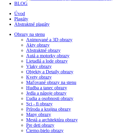
BLOG
Úvod
Plagáty
Abstraktné plagáty
Obrazy na stenu
Animované a 3D obrazy
Akty obrazy
Abstraktné obrazy
Autá a motorky obrazy
Lietadlá a lode obrazy
Vlaky obrazy
Objekty a Detaily obrazy
Kvety obrazy
Maľované obrazy na stenu
Hudba a tanec obrazy
Jedla a nápoje obrazy
Ľudia a osobnosti obrazy
Sci - fi obrazy
Príroda a krajina obrazy
Mapy obrazy
Mestá a architektúra obrazy
Pre deti obrazy
Čierno-bielo obrazy