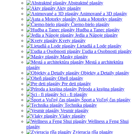
Abstraktné plagáty
Akty plagáty
Animované a 3D plagáty
Auta a Motorky plagáty
Čierno-bielo plagáty
Hudba a Tanec plagáty
Jedla a Nápoje plagáty
Kvety plagáty
Lietadlá a Lode plagáty
Ľudia a Osobnosti plagáty
Masky plagáty
Mestá a architektúra
plagáty
Objekty a Detaily plagáty
Oheň plagáty
Pre deti plagáty
Príroda a krajina plagáty
Sci - fi plagáty
Šport a Voľný čas plagáty
Technika plagáty
Vesmir plagáty
Vlaky plagáty
Wellness a Feng Shui
plagáty
Zvieracia ríša plagáty