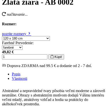
Zlatá žiara - AB 0002
načitavanie...
Rozmer:
pozrite rozmery
Farebné Prevedenie
:
49,82 €
Kúpiť
Doprava ZDARMA nad 99.5 € a dodanie od 2 - 7 dní.
Popis
Vlastnosti
Abstraktné a nepravidelné tvary pôsobia veľmi moderne a zároveň
neutrálne. Obrazy s abstraktným motívom dodajú Vášmu interiéru
veľmi mladý, atraktívny vzhľad a hodia sa prakticky do
akéhokoľvek prostredia.