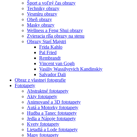
Šport a voľný čas obrazy
Techniky obrazy
Vesmíru obrazy
Oheň obrazy
Masky obrazy
Wellness a Feng Shui obrazy
Zvieracia ríša obrazy na stenu
Obrazy Starí Majstri
Frida Kahlo
Pal Fried
Rembrandt
Vincent van Gogh
Vasiliy Wassilyevich Kandinskiy
Salvador Dali
Obraz z vlastnej fotografie
Fototapety
Abstraktné fototapety
Akty fototapety
Animované a 3D fototapety
Autá a Motorky fototapety
Hudba a Tanec fototapety
Jedla a Nápoje fototapety
Kvety fototapety
Lietadlá a Lode fototapety
Mapy fototapety