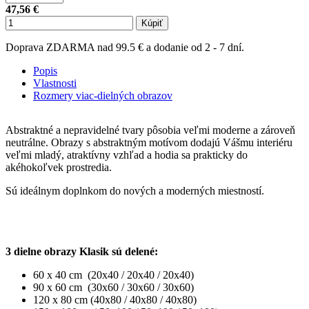
47,56 €
Kúpiť
Doprava ZDARMA nad 99.5 € a dodanie od 2 - 7 dní.
Popis
Vlastnosti
Rozmery viac-dielných obrazov
Abstraktné a nepravidelné tvary pôsobia veľmi moderne a zároveň
neutrálne. Obrazy s abstraktným motívom dodajú Vášmu interiéru
veľmi mladý, atraktívny vzhľad a hodia sa prakticky do
akéhokoľvek prostredia.
Sú ideálnym doplnkom do nových a moderných miestností.
3 dielne obrazy Klasik sú delené:
60 x 40 cm (20x40 / 20x40 / 20x40)
90 x 60 cm (30x60 / 30x60 / 30x60)
120 x 80 cm (40x80 / 40x80 / 40x80)