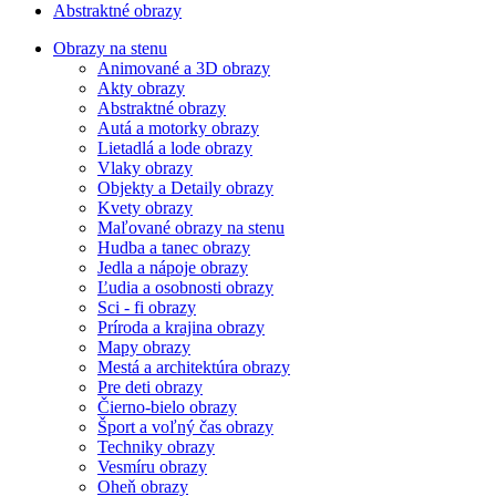
Abstraktné obrazy
Obrazy na stenu
Animované a 3D obrazy
Akty obrazy
Abstraktné obrazy
Autá a motorky obrazy
Lietadlá a lode obrazy
Vlaky obrazy
Objekty a Detaily obrazy
Kvety obrazy
Maľované obrazy na stenu
Hudba a tanec obrazy
Jedla a nápoje obrazy
Ľudia a osobnosti obrazy
Sci - fi obrazy
Príroda a krajina obrazy
Mapy obrazy
Mestá a architektúra obrazy
Pre deti obrazy
Čierno-bielo obrazy
Šport a voľný čas obrazy
Techniky obrazy
Vesmíru obrazy
Oheň obrazy