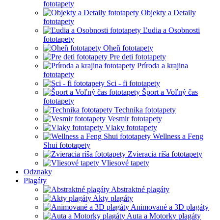
fototapety
Objekty a Detaily
fototapety
Ľudia a Osobnosti
fototapety
Oheň fototapety
Pre deti fototapety
Príroda a krajina
fototapety
Sci - fi fototapety
Šport a Voľný čas
fototapety
Technika fototapety
Vesmir fototapety
Vlaky fototapety
Wellness a Feng
Shui fototapety
Zvieracia ríša fototapety
Vliesové tapety
Odznaky
Plagáty
Abstraktné plagáty
Akty plagáty
Animované a 3D plagáty
Auta a Motorky plagáty