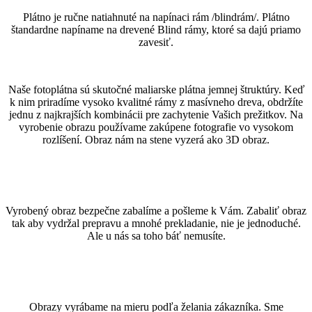
Plátno je ručne natiahnuté na napínaci rám /blindrám/. Plátno
štandardne napíname na drevené Blind rámy, ktoré sa dajú priamo
zavesiť.
Naše fotoplátna sú skutočné maliarske plátna jemnej štruktúry. Keď
k nim priradíme vysoko kvalitné rámy z masívneho dreva, obdržíte
jednu z najkrajších kombinácii pre zachytenie Vašich prežitkov. Na
vyrobenie obrazu používame zakúpene fotografie vo vysokom
rozlíšení. Obraz nám na stene vyzerá ako 3D obraz.
Vyrobený obraz bezpečne zabalíme a pošleme k Vám. Zabaliť obraz
tak aby vydržal prepravu a mnohé prekladanie, nie je jednoduché.
Ale u nás sa toho báť nemusíte.
Obrazy vyrábame na mieru podľa želania zákazníka. Sme