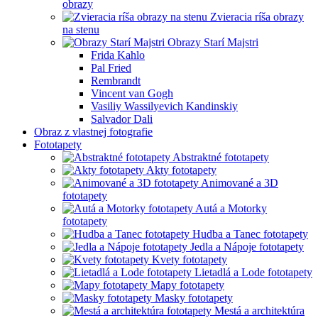
obrazy
Zvieracia ríša obrazy
na stenu
Obrazy Starí Majstri
Frida Kahlo
Pal Fried
Rembrandt
Vincent van Gogh
Vasiliy Wassilyevich Kandinskiy
Salvador Dali
Obraz z vlastnej fotografie
Fototapety
Abstraktné fototapety
Akty fototapety
Animované a 3D
fototapety
Autá a Motorky
fototapety
Hudba a Tanec fototapety
Jedla a Nápoje fototapety
Kvety fototapety
Lietadlá a Lode fototapety
Mapy fototapety
Masky fototapety
Mestá a architektúra