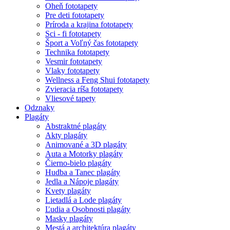
Oheň fototapety
Pre deti fototapety
Príroda a krajina fototapety
Sci - fi fototapety
Šport a Voľný čas fototapety
Technika fototapety
Vesmir fototapety
Vlaky fototapety
Wellness a Feng Shui fototapety
Zvieracia ríša fototapety
Vliesové tapety
Odznaky
Plagáty
Abstraktné plagáty
Akty plagáty
Animované a 3D plagáty
Auta a Motorky plagáty
Čierno-bielo plagáty
Hudba a Tanec plagáty
Jedla a Nápoje plagáty
Kvety plagáty
Lietadlá a Lode plagáty
Ľudia a Osobnosti plagáty
Masky plagáty
Mestá a architektúra plagáty