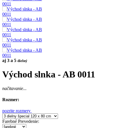
aj 3 a 5
dielný
Východ slnka - AB 0011
načitavanie...
Rozmer:
pozrite rozmery
Farebné Prevedenie
: