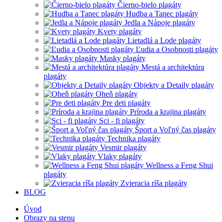
Čierno-bielo plagáty
Hudba a Tanec plagáty
Jedla a Nápoje plagáty
Kvety plagáty
Lietadlá a Lode plagáty
Ľudia a Osobnosti plagáty
Masky plagáty
Mestá a architektúra
plagáty
Objekty a Detaily plagáty
Oheň plagáty
Pre deti plagáty
Príroda a krajina plagáty
Sci - fi plagáty
Šport a Voľný čas plagáty
Technika plagáty
Vesmir plagáty
Vlaky plagáty
Wellness a Feng Shui
plagáty
Zvieracia ríša plagáty
BLOG
Úvod
Obrazy na stenu