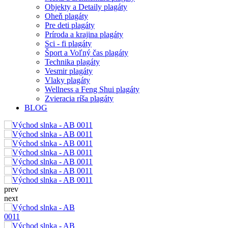
Objekty a Detaily plagáty
Oheň plagáty
Pre deti plagáty
Príroda a krajina plagáty
Sci - fi plagáty
Šport a Voľný čas plagáty
Technika plagáty
Vesmir plagáty
Vlaky plagáty
Wellness a Feng Shui plagáty
Zvieracia ríša plagáty
BLOG
prev
next