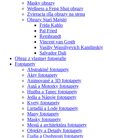
Masky obrazy
Wellness a Feng Shui obrazy
Zvieracia ríša obrazy na stenu
Obrazy Starí Majstri
Frida Kahlo
Pal Fried
Rembrandt
Vincent van Gogh
Vasiliy Wassilyevich Kandinskiy
Salvador Dali
Obraz z vlastnej fotografie
Fototapety
Abstraktné fototapety
Akty fototapety
Animované a 3D fototapety
Autá a Motorky fototapety
Hudba a Tanec fototapety
Jedla a Nápoje fototapety
Kvety fototapety
Lietadlá a Lode fototapety
Mapy fototapety
Masky fototapety
Mestá a architektúra fototapety
Objekty a Detaily fototapety
Ľudia a Osobnosti fototapety