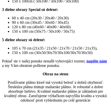
150 x 100cm ( 50x100 / 50x100 / 50x100)
3 dielne obrazy Special sú delené:
60 x 40 cm (20x30 / 20x40 / 20x30)
90 x 60 cm (30x45 / 30x60 / 30x45)
120 x 80 cm (40x60 / 40x80 / 40x60)
150 x 100 cm (50x75 / 50x100 / 50x75)
5 dielne obzazy sú delené:
105 x 70 cm (21x35 / 21x50 / 21x70 / 21x50 / 21x35),
150 x 100 cm (30x50/30x70/30x100/30x70/30x50)
Pokiaľ ste v našej ponuke nenašli vyhovujúci rozmer,
napíšte nám
a my Vám obratom pošleme ponuku.
Obraz na stenu
Používame plátno ktoré má vysokú belosť a dobrú ohybnosť.
Štruktúra plátna imituje maliarske plátno. Je robustné a dobre
absorbuje farbivo. Kvalitné maliarske plátno je základom pre
kvalitný obraz. Zaručujeme výtlačkom najvyššiu kvalitu a vysokú
odolnosť proti vyblednutiu po celé generácie