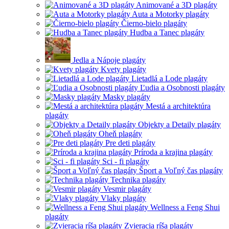
Animované a 3D plagáty
Auta a Motorky plagáty
Čierno-bielo plagáty
Hudba a Tanec plagáty
Jedla a Nápoje plagáty
Kvety plagáty
Lietadlá a Lode plagáty
Ľudia a Osobnosti plagáty
Masky plagáty
Mestá a architektúra
plagáty
Objekty a Detaily plagáty
Oheň plagáty
Pre deti plagáty
Príroda a krajina plagáty
Sci - fi plagáty
Šport a Voľný čas plagáty
Technika plagáty
Vesmir plagáty
Vlaky plagáty
Wellness a Feng Shui
plagáty
Zvieracia ríša plagáty