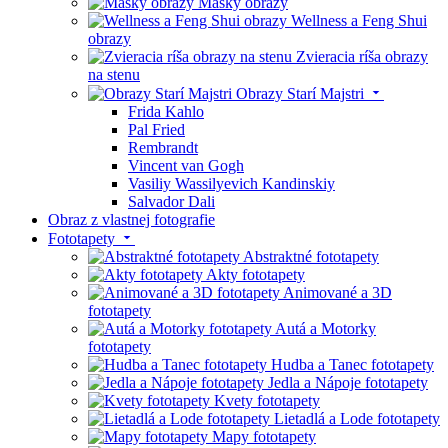
Masky obrazy
Wellness a Feng Shui
obrazy
Zvieracia ríša obrazy
na stenu
Obrazy Starí Majstri
Frida Kahlo
Pal Fried
Rembrandt
Vincent van Gogh
Vasiliy Wassilyevich Kandinskiy
Salvador Dali
Obraz z vlastnej fotografie
Fototapety
Abstraktné fototapety
Akty fototapety
Animované a 3D
fototapety
Autá a Motorky
fototapety
Hudba a Tanec fototapety
Jedla a Nápoje fototapety
Kvety fototapety
Lietadlá a Lode fototapety
Mapy fototapety