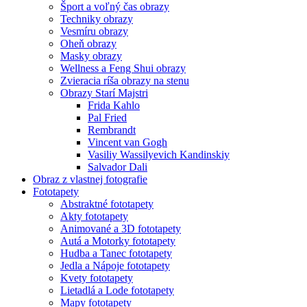
Šport a voľný čas obrazy
Techniky obrazy
Vesmíru obrazy
Oheň obrazy
Masky obrazy
Wellness a Feng Shui obrazy
Zvieracia ríša obrazy na stenu
Obrazy Starí Majstri
Frida Kahlo
Pal Fried
Rembrandt
Vincent van Gogh
Vasiliy Wassilyevich Kandinskiy
Salvador Dali
Obraz z vlastnej fotografie
Fototapety
Abstraktné fototapety
Akty fototapety
Animované a 3D fototapety
Autá a Motorky fototapety
Hudba a Tanec fototapety
Jedla a Nápoje fototapety
Kvety fototapety
Lietadlá a Lode fototapety
Mapy fototapety