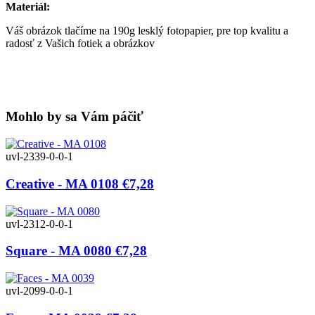
Materiál:
Váš obrázok tlačíme na 190g lesklý fotopapier, pre top kvalitu a
radosť z Vašich fotiek a obrázkov
Mohlo by sa Vám páčiť
uvl-2339-0-0-1
Creative - MA 0108
€7,28
uvl-2312-0-0-1
Square - MA 0080
€7,28
uvl-2099-0-0-1