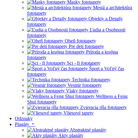
Masky fototapety
Mestá a architektúra
fototapety
Objekty a Detaily
fototapety
Ľudia a Osobnosti
fototapety
Oheň fototapety
Pre deti fototapety
Príroda a krajina
fototapety
Sci - fi fototapety
Šport a Voľný čas
fototapety
Technika fototapety
Vesmir fototapety
Vlaky fototapety
Wellness a Feng
Shui fototapety
Zvieracia ríša fototapety
Vliesové tapety
Odznaky
Plagáty
Abstraktné plagáty
Akty plagáty