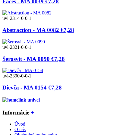
Faces - MA 0039
€7,28
uvl-2314-0-0-1
Abstraction - MA 0082
€7,28
uvl-2321-0-0-1
Šerosvit - MA 0090
€7,28
uvl-2390-0-0-1
Dievča - MA 0154
€7,28
Informácie
+
Úvod
O nás
Obchodné podmienky