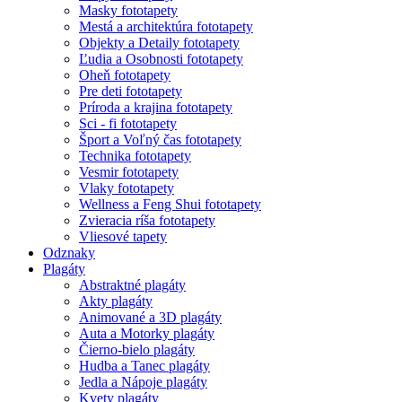
Masky fototapety
Mestá a architektúra fototapety
Objekty a Detaily fototapety
Ľudia a Osobnosti fototapety
Oheň fototapety
Pre deti fototapety
Príroda a krajina fototapety
Sci - fi fototapety
Šport a Voľný čas fototapety
Technika fototapety
Vesmir fototapety
Vlaky fototapety
Wellness a Feng Shui fototapety
Zvieracia ríša fototapety
Vliesové tapety
Odznaky
Plagáty
Abstraktné plagáty
Akty plagáty
Animované a 3D plagáty
Auta a Motorky plagáty
Čierno-bielo plagáty
Hudba a Tanec plagáty
Jedla a Nápoje plagáty
Kvety plagáty