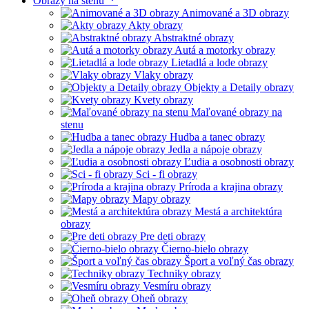
Obrazy na stenu
Animované a 3D obrazy
Akty obrazy
Abstraktné obrazy
Autá a motorky obrazy
Lietadlá a lode obrazy
Vlaky obrazy
Objekty a Detaily obrazy
Kvety obrazy
Maľované obrazy na
stenu
Hudba a tanec obrazy
Jedla a nápoje obrazy
Ľudia a osobnosti obrazy
Sci - fi obrazy
Príroda a krajina obrazy
Mapy obrazy
Mestá a architektúra
obrazy
Pre deti obrazy
Čierno-bielo obrazy
Šport a voľný čas obrazy
Techniky obrazy
Vesmíru obrazy
Oheň obrazy