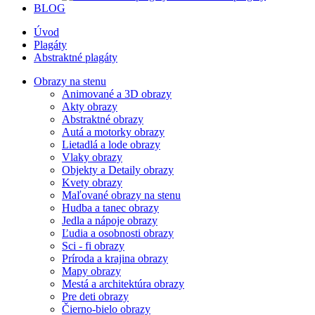
BLOG
Úvod
Plagáty
Abstraktné plagáty
Obrazy na stenu
Animované a 3D obrazy
Akty obrazy
Abstraktné obrazy
Autá a motorky obrazy
Lietadlá a lode obrazy
Vlaky obrazy
Objekty a Detaily obrazy
Kvety obrazy
Maľované obrazy na stenu
Hudba a tanec obrazy
Jedla a nápoje obrazy
Ľudia a osobnosti obrazy
Sci - fi obrazy
Príroda a krajina obrazy
Mapy obrazy
Mestá a architektúra obrazy
Pre deti obrazy
Čierno-bielo obrazy