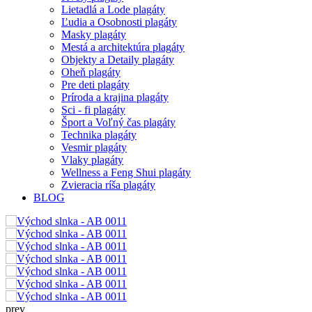
Lietadlá a Lode plagáty
Ľudia a Osobnosti plagáty
Masky plagáty
Mestá a architektúra plagáty
Objekty a Detaily plagáty
Oheň plagáty
Pre deti plagáty
Príroda a krajina plagáty
Sci - fi plagáty
Šport a Voľný čas plagáty
Technika plagáty
Vesmir plagáty
Vlaky plagáty
Wellness a Feng Shui plagáty
Zvieracia ríša plagáty
BLOG
prev