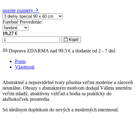
pozrite rozmery
Farebné Prevedenie
:
19,27 €
Kúpiť
Doprava ZDARMA nad 99.5 € a dodanie od 2 - 7 dní.
Popis
Vlastnosti
Abstraktné a nepravidelné tvary pôsobia veľmi moderne a zároveň
neutrálne. Obrazy s abstraktným motívom dodajú Vášmu interiéru
veľmi mladý, atraktívny vzhľad a hodia sa prakticky do
akéhokoľvek prostredia.
Sú ideálnym doplnkom do nových a moderných miestností.