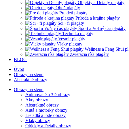
Objekty a Detaily plagáty
Oheň plagáty
Pre deti plagáty
Príroda a krajina plagáty
Sci - fi plagáty
Šport a Voľný čas plagáty
Technika plagáty
Vesmir plagáty
Vlaky plagáty
Wellness a Feng Shui pl
Zvieracia ríša plagáty
BLOG
Úvod
Obrazy na stenu
Abstraktné obrazy
Obrazy na stenu
Animované a 3D obrazy
Akty obrazy
Abstraktné obrazy
Autá a motorky obrazy
Lietadlá a lode obrazy
Vlaky obrazy
Objekty a Detaily obrazy