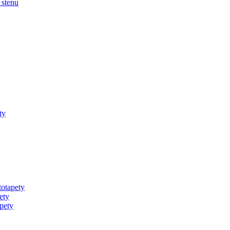
 stenu
ty
totapety
ety
pety