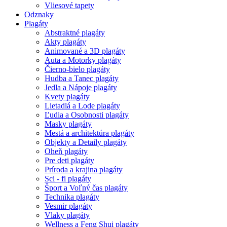
Vliesové tapety
Odznaky
Plagáty
Abstraktné plagáty
Akty plagáty
Animované a 3D plagáty
Auta a Motorky plagáty
Čierno-bielo plagáty
Hudba a Tanec plagáty
Jedla a Nápoje plagáty
Kvety plagáty
Lietadlá a Lode plagáty
Ľudia a Osobnosti plagáty
Masky plagáty
Mestá a architektúra plagáty
Objekty a Detaily plagáty
Oheň plagáty
Pre deti plagáty
Príroda a krajina plagáty
Sci - fi plagáty
Šport a Voľný čas plagáty
Technika plagáty
Vesmir plagáty
Vlaky plagáty
Wellness a Feng Shui plagáty