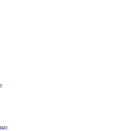
zy
razy