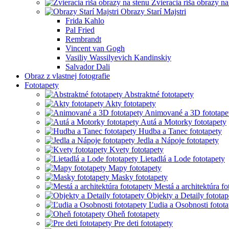
Zvieracia ríša obrazy na
Obrazy Starí Majstri
Frida Kahlo
Pal Fried
Rembrandt
Vincent van Gogh
Vasiliy Wassilyevich Kandinskiy
Salvador Dali
Obraz z vlastnej fotografie
Fototapety
Abstraktné fototapety
Akty fototapety
Animované a 3D fototape
Autá a Motorky fototapety
Hudba a Tanec fototapety
Jedla a Nápoje fototapety
Kvety fototapety
Lietadlá a Lode fototapety
Mapy fototapety
Masky fototapety
Mestá a architektúra fo
Objekty a Detaily fototap
Ľudia a Osobnosti fotota
Oheň fototapety
Pre deti fototapety