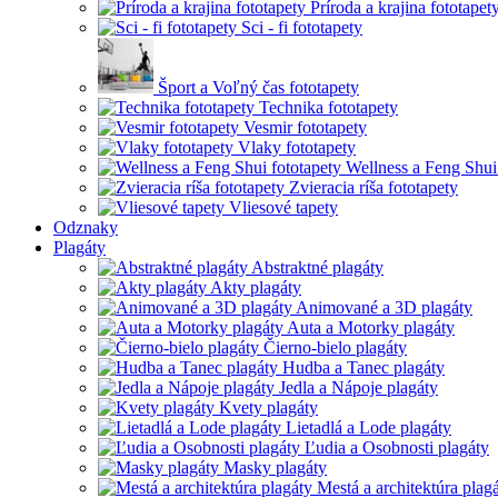
Príroda a krajina fototapet
Sci - fi fototapety
Šport a Voľný čas fototapety
Technika fototapety
Vesmir fototapety
Vlaky fototapety
Wellness a Feng Shui
Zvieracia ríša fototapety
Vliesové tapety
Odznaky
Plagáty
Abstraktné plagáty
Akty plagáty
Animované a 3D plagáty
Auta a Motorky plagáty
Čierno-bielo plagáty
Hudba a Tanec plagáty
Jedla a Nápoje plagáty
Kvety plagáty
Lietadlá a Lode plagáty
Ľudia a Osobnosti plagáty
Masky plagáty
Mestá a architektúra plag