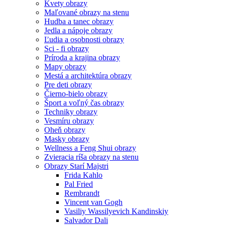
Kvety obrazy
Maľované obrazy na stenu
Hudba a tanec obrazy
Jedla a nápoje obrazy
Ľudia a osobnosti obrazy
Sci - fi obrazy
Príroda a krajina obrazy
Mapy obrazy
Mestá a architektúra obrazy
Pre deti obrazy
Čierno-bielo obrazy
Šport a voľný čas obrazy
Techniky obrazy
Vesmíru obrazy
Oheň obrazy
Masky obrazy
Wellness a Feng Shui obrazy
Zvieracia ríša obrazy na stenu
Obrazy Starí Majstri
Frida Kahlo
Pal Fried
Rembrandt
Vincent van Gogh
Vasiliy Wassilyevich Kandinskiy
Salvador Dali