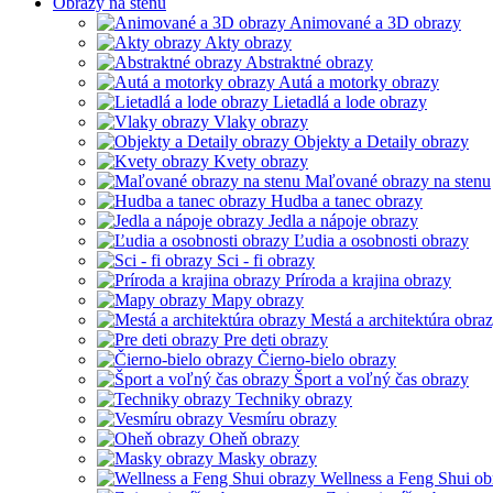
Obrazy na stenu
Animované a 3D obrazy
Akty obrazy
Abstraktné obrazy
Autá a motorky obrazy
Lietadlá a lode obrazy
Vlaky obrazy
Objekty a Detaily obrazy
Kvety obrazy
Maľované obrazy na stenu
Hudba a tanec obrazy
Jedla a nápoje obrazy
Ľudia a osobnosti obrazy
Sci - fi obrazy
Príroda a krajina obrazy
Mapy obrazy
Mestá a architektúra obra
Pre deti obrazy
Čierno-bielo obrazy
Šport a voľný čas obrazy
Techniky obrazy
Vesmíru obrazy
Oheň obrazy
Masky obrazy
Wellness a Feng Shui ob