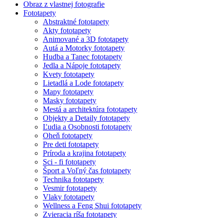
Obraz z vlastnej fotografie
Fototapety
Abstraktné fototapety
Akty fototapety
Animované a 3D fototapety
Autá a Motorky fototapety
Hudba a Tanec fototapety
Jedla a Nápoje fototapety
Kvety fototapety
Lietadlá a Lode fototapety
Mapy fototapety
Masky fototapety
Mestá a architektúra fototapety
Objekty a Detaily fototapety
Ľudia a Osobnosti fototapety
Oheň fototapety
Pre deti fototapety
Príroda a krajina fototapety
Sci - fi fototapety
Šport a Voľný čas fototapety
Technika fototapety
Vesmir fototapety
Vlaky fototapety
Wellness a Feng Shui fototapety
Zvieracia ríša fototapety