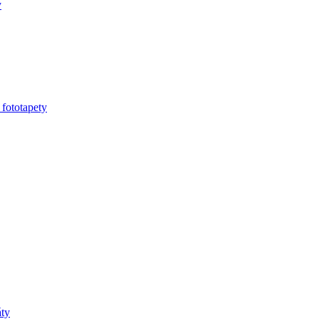
y
 fototapety
áty