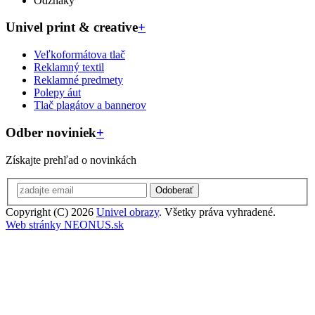
Odznaky
Univel print & creative
+
Veľkoformátova tlač
Reklamný textil
Reklamné predmety
Polepy áut
Tlač plagátov a bannerov
Odber noviniek
+
Získajte prehľad o novinkách
Odoberať
Copyright (C) 2026
Univel obrazy
. Všetky práva vyhradené.
Web stránky NEONUS.sk