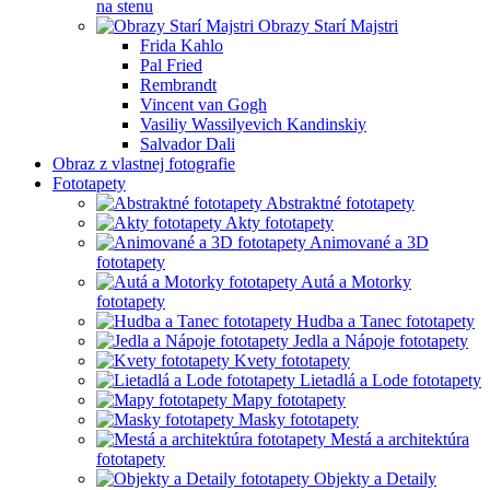
na stenu
Obrazy Starí Majstri
Frida Kahlo
Pal Fried
Rembrandt
Vincent van Gogh
Vasiliy Wassilyevich Kandinskiy
Salvador Dali
Obraz z vlastnej fotografie
Fototapety
Abstraktné fototapety
Akty fototapety
Animované a 3D
fototapety
Autá a Motorky
fototapety
Hudba a Tanec fototapety
Jedla a Nápoje fototapety
Kvety fototapety
Lietadlá a Lode fototapety
Mapy fototapety
Masky fototapety
Mestá a architektúra
fototapety
Objekty a Detaily