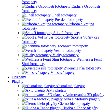
fototapety
Ľudia a Osobnosti
fototapety
Oheň fototapety
Pre deti fototapety
Príroda a krajina
fototapety
Sci - fi fototapety
Šport a Voľný čas
fototapety
Technika fototapety
Vesmir fototapety
Vlaky fototapety
Wellness a Feng
Shui fototapety
Zvieracia ríša fototapety
Vliesové tapety
Odznaky
Plagáty
Abstraktné plagáty
Akty plagáty
Animované a 3D plagáty
Auta a Motorky plagáty
Čierno-bielo plagáty
Hudba a Tanec plagáty