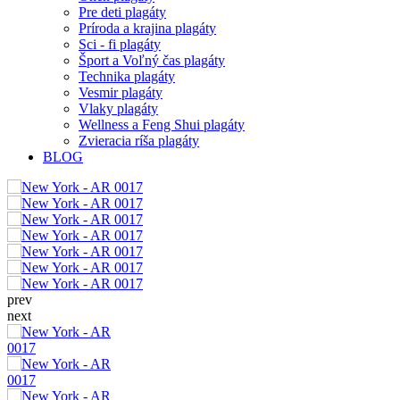
Pre deti plagáty
Príroda a krajina plagáty
Sci - fi plagáty
Šport a Voľný čas plagáty
Technika plagáty
Vesmir plagáty
Vlaky plagáty
Wellness a Feng Shui plagáty
Zvieracia ríša plagáty
BLOG
prev
next