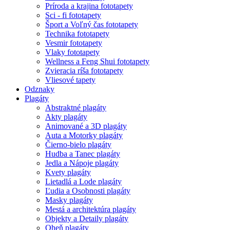
Príroda a krajina fototapety
Sci - fi fototapety
Šport a Voľný čas fototapety
Technika fototapety
Vesmir fototapety
Vlaky fototapety
Wellness a Feng Shui fototapety
Zvieracia ríša fototapety
Vliesové tapety
Odznaky
Plagáty
Abstraktné plagáty
Akty plagáty
Animované a 3D plagáty
Auta a Motorky plagáty
Čierno-bielo plagáty
Hudba a Tanec plagáty
Jedla a Nápoje plagáty
Kvety plagáty
Lietadlá a Lode plagáty
Ľudia a Osobnosti plagáty
Masky plagáty
Mestá a architektúra plagáty
Objekty a Detaily plagáty
Oheň plagáty