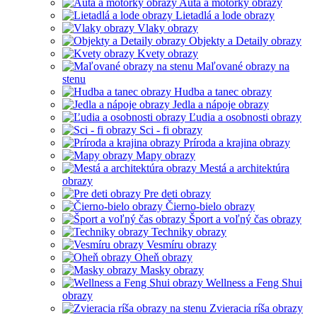
Autá a motorky obrazy
Lietadlá a lode obrazy
Vlaky obrazy
Objekty a Detaily obrazy
Kvety obrazy
Maľované obrazy na
stenu
Hudba a tanec obrazy
Jedla a nápoje obrazy
Ľudia a osobnosti obrazy
Sci - fi obrazy
Príroda a krajina obrazy
Mapy obrazy
Mestá a architektúra
obrazy
Pre deti obrazy
Čierno-bielo obrazy
Šport a voľný čas obrazy
Techniky obrazy
Vesmíru obrazy
Oheň obrazy
Masky obrazy
Wellness a Feng Shui
obrazy
Zvieracia ríša obrazy