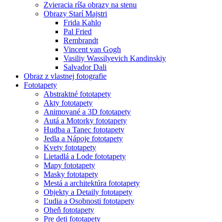
Zvieracia ríša obrazy na stenu
Obrazy Starí Majstri
Frida Kahlo
Pal Fried
Rembrandt
Vincent van Gogh
Vasiliy Wassilyevich Kandinskiy
Salvador Dali
Obraz z vlastnej fotografie
Fototapety
Abstraktné fototapety
Akty fototapety
Animované a 3D fototapety
Autá a Motorky fototapety
Hudba a Tanec fototapety
Jedla a Nápoje fototapety
Kvety fototapety
Lietadlá a Lode fototapety
Mapy fototapety
Masky fototapety
Mestá a architektúra fototapety
Objekty a Detaily fototapety
Ľudia a Osobnosti fototapety
Oheň fototapety
Pre deti fototapety