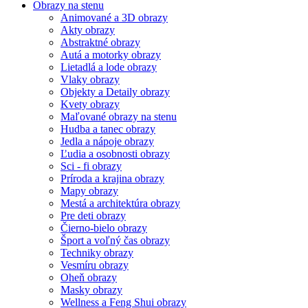
Obrazy na stenu
Animované a 3D obrazy
Akty obrazy
Abstraktné obrazy
Autá a motorky obrazy
Lietadlá a lode obrazy
Vlaky obrazy
Objekty a Detaily obrazy
Kvety obrazy
Maľované obrazy na stenu
Hudba a tanec obrazy
Jedla a nápoje obrazy
Ľudia a osobnosti obrazy
Sci - fi obrazy
Príroda a krajina obrazy
Mapy obrazy
Mestá a architektúra obrazy
Pre deti obrazy
Čierno-bielo obrazy
Šport a voľný čas obrazy
Techniky obrazy
Vesmíru obrazy
Oheň obrazy
Masky obrazy
Wellness a Feng Shui obrazy