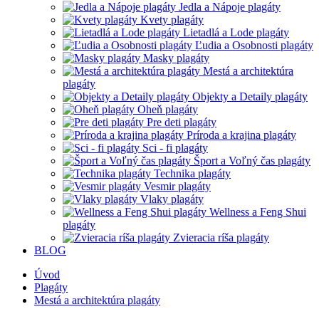
Jedla a Nápoje plagáty
Kvety plagáty
Lietadlá a Lode plagáty
Ľudia a Osobnosti plagáty
Masky plagáty
Mestá a architektúra
plagáty
Objekty a Detaily plagáty
Oheň plagáty
Pre deti plagáty
Príroda a krajina plagáty
Sci - fi plagáty
Šport a Voľný čas plagáty
Technika plagáty
Vesmir plagáty
Vlaky plagáty
Wellness a Feng Shui
plagáty
Zvieracia ríša plagáty
BLOG
Úvod
Plagáty
Mestá a architektúra plagáty