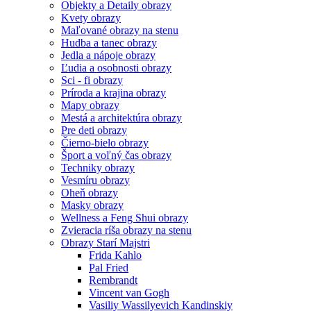
Objekty a Detaily obrazy
Kvety obrazy
Maľované obrazy na stenu
Hudba a tanec obrazy
Jedla a nápoje obrazy
Ľudia a osobnosti obrazy
Sci - fi obrazy
Príroda a krajina obrazy
Mapy obrazy
Mestá a architektúra obrazy
Pre deti obrazy
Čierno-bielo obrazy
Šport a voľný čas obrazy
Techniky obrazy
Vesmíru obrazy
Oheň obrazy
Masky obrazy
Wellness a Feng Shui obrazy
Zvieracia ríša obrazy na stenu
Obrazy Starí Majstri
Frida Kahlo
Pal Fried
Rembrandt
Vincent van Gogh
Vasiliy Wassilyevich Kandinskiy