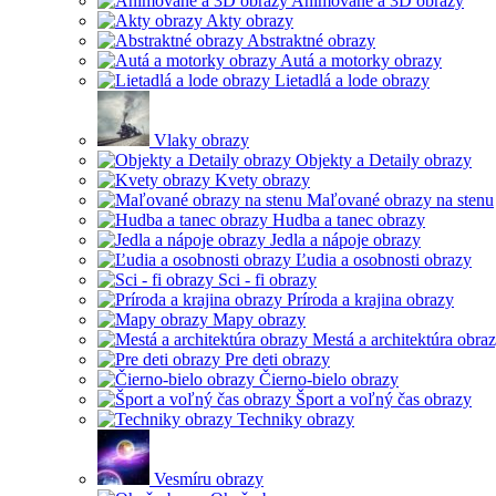
Animované a 3D obrazy
Akty obrazy
Abstraktné obrazy
Autá a motorky obrazy
Lietadlá a lode obrazy
Vlaky obrazy
Objekty a Detaily obrazy
Kvety obrazy
Maľované obrazy na stenu
Hudba a tanec obrazy
Jedla a nápoje obrazy
Ľudia a osobnosti obrazy
Sci - fi obrazy
Príroda a krajina obrazy
Mapy obrazy
Mestá a architektúra obra
Pre deti obrazy
Čierno-bielo obrazy
Šport a voľný čas obrazy
Techniky obrazy
Vesmíru obrazy