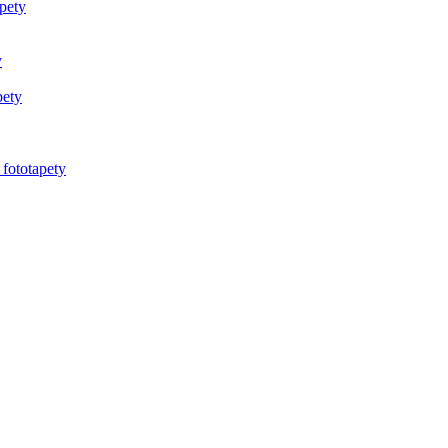
pety
y
pety
 fototapety