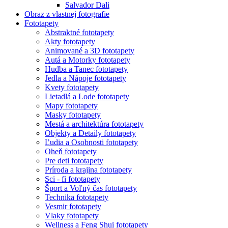
Salvador Dali
Obraz z vlastnej fotografie
Fototapety
Abstraktné fototapety
Akty fototapety
Animované a 3D fototapety
Autá a Motorky fototapety
Hudba a Tanec fototapety
Jedla a Nápoje fototapety
Kvety fototapety
Lietadlá a Lode fototapety
Mapy fototapety
Masky fototapety
Mestá a architektúra fototapety
Objekty a Detaily fototapety
Ľudia a Osobnosti fototapety
Oheň fototapety
Pre deti fototapety
Príroda a krajina fototapety
Sci - fi fototapety
Šport a Voľný čas fototapety
Technika fototapety
Vesmir fototapety
Vlaky fototapety
Wellness a Feng Shui fototapety