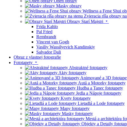
Oheň obrazy
Masky obrazy
Wellness a Feng Shui ob
Zvieracia ríša obrazy na
Obrazy Starí Majstri
Frida Kahlo
Pal Fried
Rembrandt
Vincent van Gogh
Vasiliy Wassilyevich Kandinskiy
Salvador Dali
Obraz z vlastnej fotografie
Fototapety
Abstraktné fototapety
Akty fototapety
Animované a 3D fototape
Autá a Motorky fototapety
Hudba a Tanec fototapety
Jedla a Nápoje fototapety
Kvety fototapety
Lietadlá a Lode fototapety
Mapy fototapety
Masky fototapety
Mestá a architektúra fo
Objekty a Detaily fototap