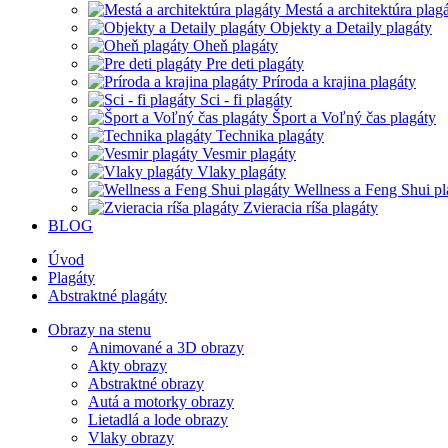
Mestá a architektúra plag
Objekty a Detaily plagáty
Oheň plagáty
Pre deti plagáty
Príroda a krajina plagáty
Sci - fi plagáty
Šport a Voľný čas plagáty
Technika plagáty
Vesmir plagáty
Vlaky plagáty
Wellness a Feng Shui pl
Zvieracia ríša plagáty
BLOG
Úvod
Plagáty
Abstraktné plagáty
Obrazy na stenu
Animované a 3D obrazy
Akty obrazy
Abstraktné obrazy
Autá a motorky obrazy
Lietadlá a lode obrazy
Vlaky obrazy