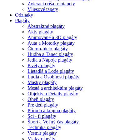
Zvieracia ríša fototapety
Vliesové tapety
Odznaky
Plagáty
Abstraktné plagáty
Akty plagáty
Animované a 3D plagáty
Auta a Motorky plagáty
Čierno-bielo plagáty
Hudba a Tanec plagáty
Jedla a Nápoje plagáty
Kvety plagáty
Lietadlá a Lode plagáty
Ľudia a Osobnosti plagáty
Masky plagáty
Mestá a architektúra plagáty
Objekty a Detaily plagáty
Oheň plagáty
Pre deti plagáty
Príroda a krajina plagáty
Sci - fi plagáty
Šport a Voľný čas plagáty
Technika plagáty
Vesmir plagáty
Vlaky plagáty