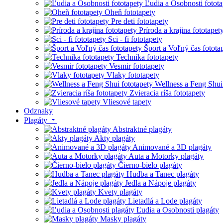
Ľudia a Osobnosti fotota
Oheň fototapety
Pre deti fototapety
Príroda a krajina fototapet
Sci - fi fototapety
Šport a Voľný čas fotota
Technika fototapety
Vesmir fototapety
Vlaky fototapety
Wellness a Feng Shui
Zvieracia ríša fototapety
Vliesové tapety
Odznaky
Plagáty
Abstraktné plagáty
Akty plagáty
Animované a 3D plagáty
Auta a Motorky plagáty
Čierno-bielo plagáty
Hudba a Tanec plagáty
Jedla a Nápoje plagáty
Kvety plagáty
Lietadlá a Lode plagáty
Ľudia a Osobnosti plagáty
Masky plagáty