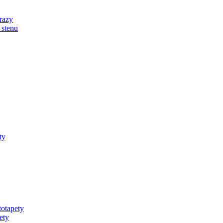
razy
 stenu
ty
totapety
ety