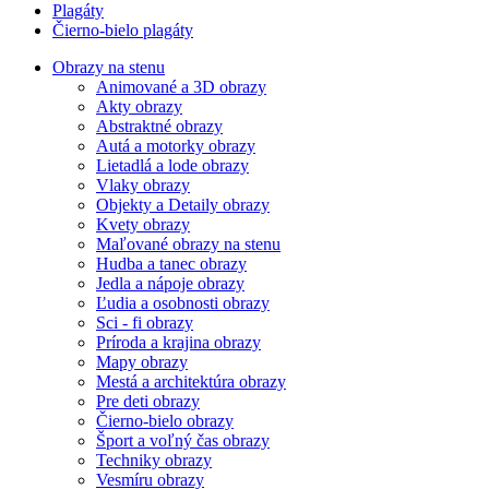
Plagáty
Čierno-bielo plagáty
Obrazy na stenu
Animované a 3D obrazy
Akty obrazy
Abstraktné obrazy
Autá a motorky obrazy
Lietadlá a lode obrazy
Vlaky obrazy
Objekty a Detaily obrazy
Kvety obrazy
Maľované obrazy na stenu
Hudba a tanec obrazy
Jedla a nápoje obrazy
Ľudia a osobnosti obrazy
Sci - fi obrazy
Príroda a krajina obrazy
Mapy obrazy
Mestá a architektúra obrazy
Pre deti obrazy
Čierno-bielo obrazy
Šport a voľný čas obrazy
Techniky obrazy
Vesmíru obrazy