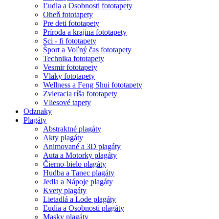
Ľudia a Osobnosti fototapety
Oheň fototapety
Pre deti fototapety
Príroda a krajina fototapety
Sci - fi fototapety
Šport a Voľný čas fototapety
Technika fototapety
Vesmir fototapety
Vlaky fototapety
Wellness a Feng Shui fototapety
Zvieracia ríša fototapety
Vliesové tapety
Odznaky
Plagáty
Abstraktné plagáty
Akty plagáty
Animované a 3D plagáty
Auta a Motorky plagáty
Čierno-bielo plagáty
Hudba a Tanec plagáty
Jedla a Nápoje plagáty
Kvety plagáty
Lietadlá a Lode plagáty
Ľudia a Osobnosti plagáty
Masky plagáty