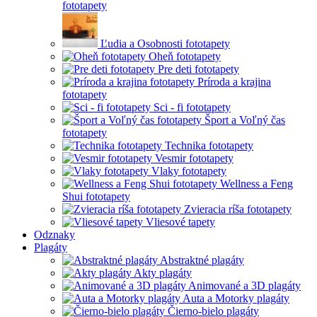
fototapety
Ľudia a Osobnosti fototapety
Oheň fototapety
Pre deti fototapety
Príroda a krajina
fototapety
Sci - fi fototapety
Šport a Voľný čas
fototapety
Technika fototapety
Vesmir fototapety
Vlaky fototapety
Wellness a Feng
Shui fototapety
Zvieracia ríša fototapety
Vliesové tapety
Odznaky
Plagáty
Abstraktné plagáty
Akty plagáty
Animované a 3D plagáty
Auta a Motorky plagáty
Čierno-bielo plagáty