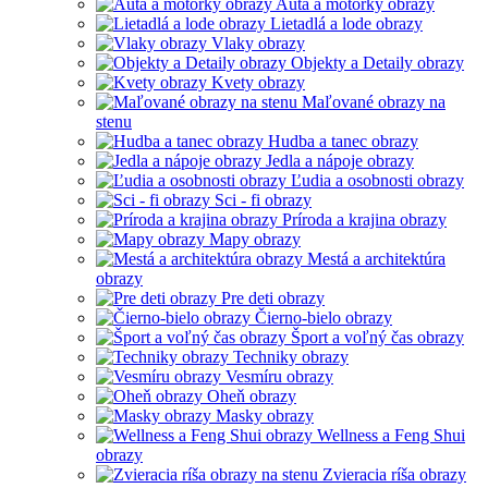
Autá a motorky obrazy
Lietadlá a lode obrazy
Vlaky obrazy
Objekty a Detaily obrazy
Kvety obrazy
Maľované obrazy na
stenu
Hudba a tanec obrazy
Jedla a nápoje obrazy
Ľudia a osobnosti obrazy
Sci - fi obrazy
Príroda a krajina obrazy
Mapy obrazy
Mestá a architektúra
obrazy
Pre deti obrazy
Čierno-bielo obrazy
Šport a voľný čas obrazy
Techniky obrazy
Vesmíru obrazy
Oheň obrazy
Masky obrazy
Wellness a Feng Shui
obrazy
Zvieracia ríša obrazy