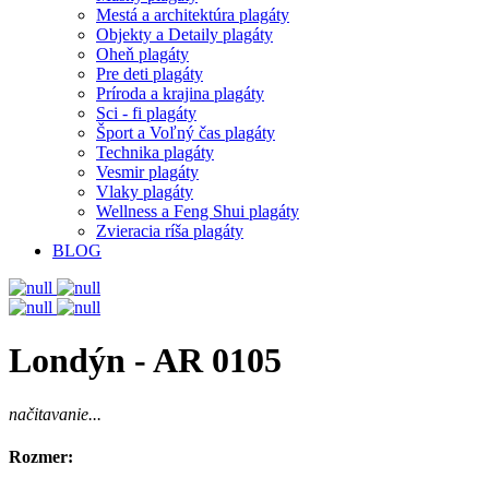
Mestá a architektúra plagáty
Objekty a Detaily plagáty
Oheň plagáty
Pre deti plagáty
Príroda a krajina plagáty
Sci - fi plagáty
Šport a Voľný čas plagáty
Technika plagáty
Vesmir plagáty
Vlaky plagáty
Wellness a Feng Shui plagáty
Zvieracia ríša plagáty
BLOG
Londýn - AR 0105
načitavanie...
Rozmer: