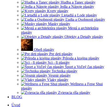
Hudba a Tanec plagáty
Jedla a Nápoje plagáty
Kvety plagáty
Lietadlá a Lode plagáty
Ľudia a Osobnosti plagáty
Masky plagáty
Mestá a architektúra
plagáty
Objekty a Detaily plagáty
Oheň plagáty
Pre deti plagáty
Príroda a krajina plagáty
Sci - fi plagáty
Šport a Voľný čas plagáty
Technika plagáty
Vesmir plagáty
Vlaky plagáty
Wellness a Feng Shui
plagáty
Zvieracia ríša plagáty
BLOG
Úvod