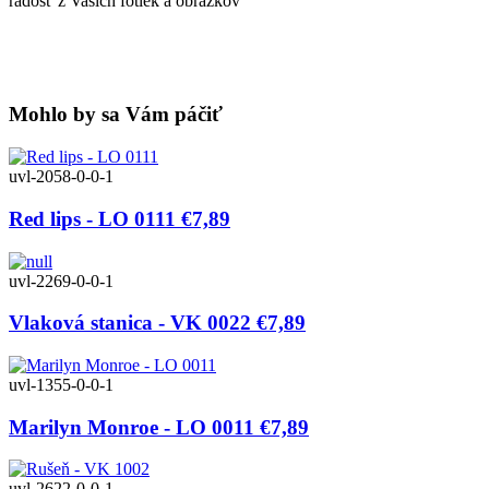
radosť z Vašich fotiek a obrázkov
Mohlo by sa Vám páčiť
uvl-2058-0-0-1
Red lips - LO 0111
€7,89
uvl-2269-0-0-1
Vlaková stanica - VK 0022
€7,89
uvl-1355-0-0-1
Marilyn Monroe - LO 0011
€7,89
uvl-2622-0-0-1