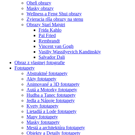
Oheň obrazy
Masky obrazy
Wellness a Feng Shui obrazy
Zvieracia ríša obrazy na stenu
Obrazy Starí Majstri
Frida Kahlo
Pal Fried
Rembrandt
Vincent van Gogh
Vasiliy Wassilyevich Kandinskiy
Salvador Dali
Obraz z vlastnej fotografie
Fototapety
Abstraktné fototapety
Akty fototapety
Animované a 3D fototapety
Autá a Motorky fototapety
Hudba a Tanec fototapety
Jedla a Nápoje fototapety
Kvety fototapety
Lietadlá a Lode fototapety
Mapy fototapety
Masky fototapety
Mestá a architektúra fototapety
Objekty a Detaily fototapety