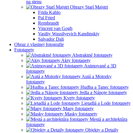
na stenu
Obrazy Starí Majstri
Frida Kahlo
Pal Fried
Rembrandt
Vincent van Gogh
Vasiliy Wassilyevich Kandinskiy
Salvador Dali
Obraz z vlastnej fotografie
Fototapety
Abstraktné fototapety
Akty fototapety
Animované a 3D
fototapety
Autá a Motorky
fototapety
Hudba a Tanec fototapety
Jedla a Nápoje fototapety
Kvety fototapety
Lietadlá a Lode fototapety
Mapy fototapety
Masky fototapety
Mestá a architektúra
fototapety
Objekty a Detaily