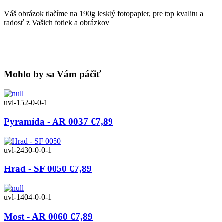
Váš obrázok tlačíme na 190g lesklý fotopapier, pre top kvalitu a
radosť z Vašich fotiek a obrázkov
Mohlo by sa Vám páčiť
uvl-152-0-0-1
Pyramída - AR 0037
€7,89
uvl-2430-0-0-1
Hrad - SF 0050
€7,89
uvl-1404-0-0-1
Most - AR 0060
€7,89