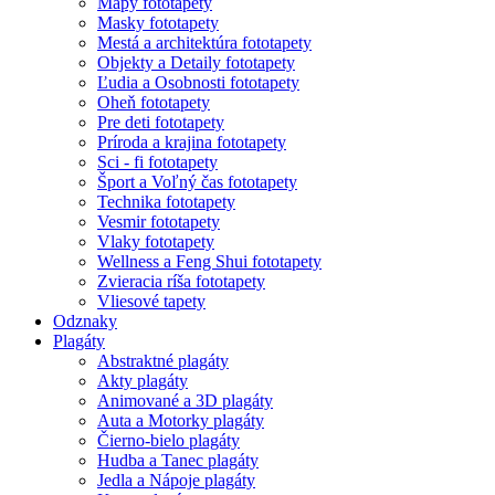
Mapy fototapety
Masky fototapety
Mestá a architektúra fototapety
Objekty a Detaily fototapety
Ľudia a Osobnosti fototapety
Oheň fototapety
Pre deti fototapety
Príroda a krajina fototapety
Sci - fi fototapety
Šport a Voľný čas fototapety
Technika fototapety
Vesmir fototapety
Vlaky fototapety
Wellness a Feng Shui fototapety
Zvieracia ríša fototapety
Vliesové tapety
Odznaky
Plagáty
Abstraktné plagáty
Akty plagáty
Animované a 3D plagáty
Auta a Motorky plagáty
Čierno-bielo plagáty
Hudba a Tanec plagáty
Jedla a Nápoje plagáty