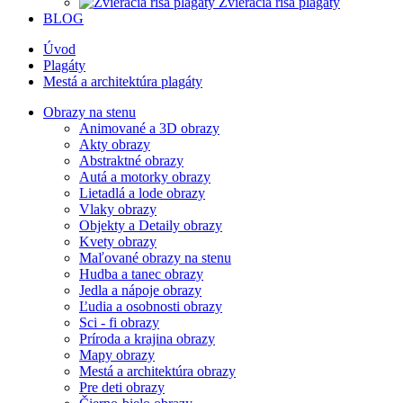
Zvieracia ríša plagáty
BLOG
Úvod
Plagáty
Mestá a architektúra plagáty
Obrazy na stenu
Animované a 3D obrazy
Akty obrazy
Abstraktné obrazy
Autá a motorky obrazy
Lietadlá a lode obrazy
Vlaky obrazy
Objekty a Detaily obrazy
Kvety obrazy
Maľované obrazy na stenu
Hudba a tanec obrazy
Jedla a nápoje obrazy
Ľudia a osobnosti obrazy
Sci - fi obrazy
Príroda a krajina obrazy
Mapy obrazy
Mestá a architektúra obrazy
Pre deti obrazy