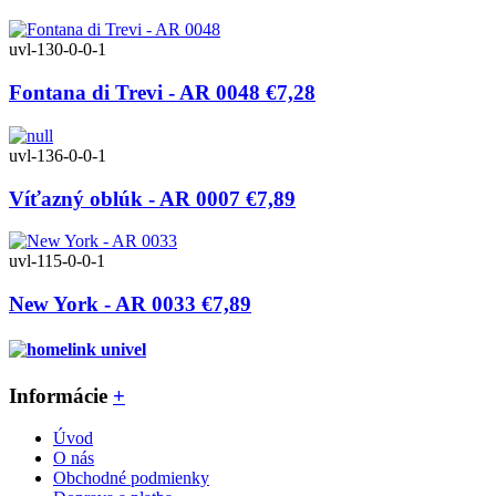
uvl-130-0-0-1
Fontana di Trevi - AR 0048
€7,28
uvl-136-0-0-1
Víťazný oblúk - AR 0007
€7,89
uvl-115-0-0-1
New York - AR 0033
€7,89
Informácie
+
Úvod
O nás
Obchodné podmienky