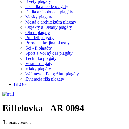
Kvety plagáty
Lietadlá a Lode plagáty
Ľudia a Osobnosti plagáty
Masky plagáty
Mestá a architektúra plagáty
Objekty a Detaily plagáty
Oheň plagáty
Pre deti plagáty
Príroda a krajina plagáty
Sci - fi plagáty
Šport a Voľný čas plagáty
Technika plagáty
Vesmir plagáty
Vlaky plagáty
Wellness a Feng Shui plagáty
Zvieracia ríša plagáty
BLOG
Eiffelovka - AR 0094
načitavanie...