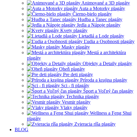
Animované a 3D plagáty
Auta a Motorky plagáty
Čierno-bielo plagáty
Hudba a Tanec plagáty
Jedla a Nápoje plagáty
Kvety plagáty
Lietadlá a Lode plagáty
Ľudia a Osobnosti plagáty
Masky plagáty
Mestá a architektúra
plagáty
Objekty a Detaily plagáty
Oheň plagáty
Pre deti plagáty
Príroda a krajina plagáty
Sci - fi plagáty
Šport a Voľný čas plagáty
Technika plagáty
Vesmir plagáty
Vlaky plagáty
Wellness a Feng Shui
plagáty
Zvieracia ríša plagáty
BLOG