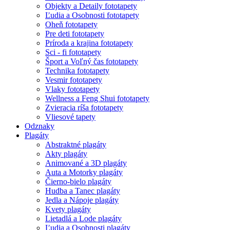
Objekty a Detaily fototapety
Ľudia a Osobnosti fototapety
Oheň fototapety
Pre deti fototapety
Príroda a krajina fototapety
Sci - fi fototapety
Šport a Voľný čas fototapety
Technika fototapety
Vesmir fototapety
Vlaky fototapety
Wellness a Feng Shui fototapety
Zvieracia ríša fototapety
Vliesové tapety
Odznaky
Plagáty
Abstraktné plagáty
Akty plagáty
Animované a 3D plagáty
Auta a Motorky plagáty
Čierno-bielo plagáty
Hudba a Tanec plagáty
Jedla a Nápoje plagáty
Kvety plagáty
Lietadlá a Lode plagáty
Ľudia a Osobnosti plagáty