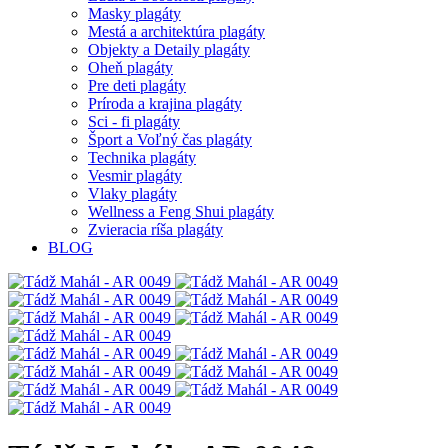
Masky plagáty
Mestá a architektúra plagáty
Objekty a Detaily plagáty
Oheň plagáty
Pre deti plagáty
Príroda a krajina plagáty
Sci - fi plagáty
Šport a Voľný čas plagáty
Technika plagáty
Vesmir plagáty
Vlaky plagáty
Wellness a Feng Shui plagáty
Zvieracia ríša plagáty
BLOG