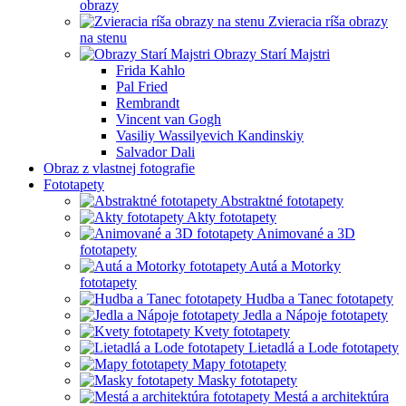
obrazy
Zvieracia ríša obrazy
na stenu
Obrazy Starí Majstri
Frida Kahlo
Pal Fried
Rembrandt
Vincent van Gogh
Vasiliy Wassilyevich Kandinskiy
Salvador Dali
Obraz z vlastnej fotografie
Fototapety
Abstraktné fototapety
Akty fototapety
Animované a 3D
fototapety
Autá a Motorky
fototapety
Hudba a Tanec fototapety
Jedla a Nápoje fototapety
Kvety fototapety
Lietadlá a Lode fototapety
Mapy fototapety
Masky fototapety
Mestá a architektúra