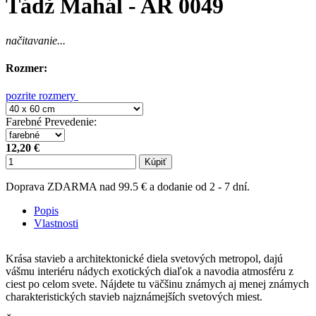
Tádž Mahál - AR 0049
načitavanie...
Rozmer:
pozrite rozmery
Farebné Prevedenie
:
12,20 €
Kúpiť
Doprava ZDARMA nad 99.5 € a dodanie od 2 - 7 dní.
Popis
Vlastnosti
Krása stavieb a architektonické diela svetových metropol, dajú
vášmu interiéru nádych exotických diaľok a navodia atmosféru z
ciest po celom svete. Nájdete tu väčšinu známych aj menej známych
charakteristických stavieb najznámejších svetových miest.