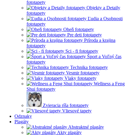
fototapety
Objekty a Detaily
fototapety
Ľudia a Osobnosti
fototapety
Oheň fototapety
Pre deti fototapety
Príroda a krajina
fototapety
Sci - fi fototapety
Šport a Voľný čas
fototapety
Technika fototapety
Vesmir fototapety
Vlaky fototapety
Wellness a Feng
Shui fototapety
Zvieracia ríša fototapety
Vliesové tapety
Odznaky
Plagáty
Abstraktné plagáty
Akty plagáty