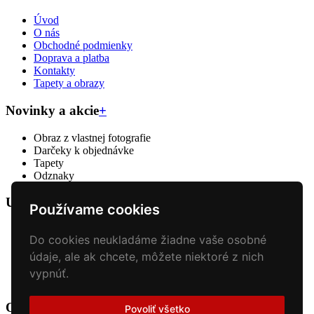
Úvod
O nás
Obchodné podmienky
Doprava a platba
Kontakty
Tapety a obrazy
Novinky a akcie
+
Obraz z vlastnej fotografie
Darčeky k objednávke
Tapety
Odznaky
Univel print & creative
+
Používame cookies
Veľkoformátova tlač
Do cookies neukladáme žiadne vaše osobné
Reklamný textil
Reklamné predmety
údaje, ale ak chcete, môžete niektoré z nich
Polepy áut
vypnúť.
Tlač plagátov a bannerov
Odber noviniek
+
Povoliť všetko