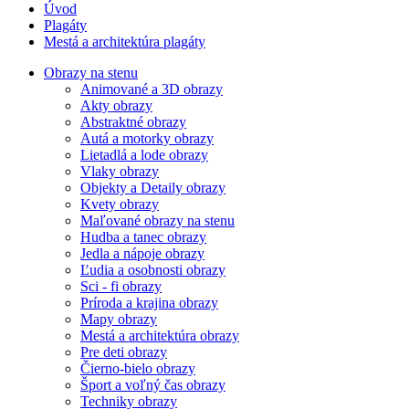
Úvod
Plagáty
Mestá a architektúra plagáty
Obrazy na stenu
Animované a 3D obrazy
Akty obrazy
Abstraktné obrazy
Autá a motorky obrazy
Lietadlá a lode obrazy
Vlaky obrazy
Objekty a Detaily obrazy
Kvety obrazy
Maľované obrazy na stenu
Hudba a tanec obrazy
Jedla a nápoje obrazy
Ľudia a osobnosti obrazy
Sci - fi obrazy
Príroda a krajina obrazy
Mapy obrazy
Mestá a architektúra obrazy
Pre deti obrazy
Čierno-bielo obrazy
Šport a voľný čas obrazy
Techniky obrazy