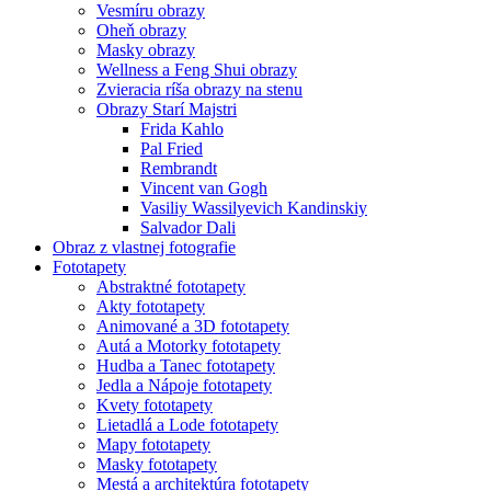
Vesmíru obrazy
Oheň obrazy
Masky obrazy
Wellness a Feng Shui obrazy
Zvieracia ríša obrazy na stenu
Obrazy Starí Majstri
Frida Kahlo
Pal Fried
Rembrandt
Vincent van Gogh
Vasiliy Wassilyevich Kandinskiy
Salvador Dali
Obraz z vlastnej fotografie
Fototapety
Abstraktné fototapety
Akty fototapety
Animované a 3D fototapety
Autá a Motorky fototapety
Hudba a Tanec fototapety
Jedla a Nápoje fototapety
Kvety fototapety
Lietadlá a Lode fototapety
Mapy fototapety
Masky fototapety
Mestá a architektúra fototapety