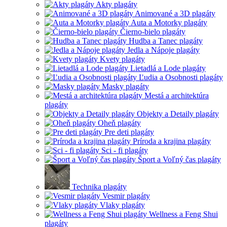
Akty plagáty
Animované a 3D plagáty
Auta a Motorky plagáty
Čierno-bielo plagáty
Hudba a Tanec plagáty
Jedla a Nápoje plagáty
Kvety plagáty
Lietadlá a Lode plagáty
Ľudia a Osobnosti plagáty
Masky plagáty
Mestá a architektúra
plagáty
Objekty a Detaily plagáty
Oheň plagáty
Pre deti plagáty
Príroda a krajina plagáty
Sci - fi plagáty
Šport a Voľný čas plagáty
Technika plagáty
Vesmir plagáty
Vlaky plagáty
Wellness a Feng Shui
plagáty