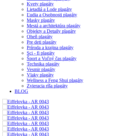
Kvety plagáty
Lietadlá a Lode plagáty
Ľudia a Osobnosti plagáty
Masky plagáty
Mestá a architektúra plagáty
Objekty a Detaily plagáty
Oheň plagáty
Pre deti plagáty
Príroda a krajina plagáty
Sci - fi plagáty
Šport a Voľný čas plagáty
Technika plagáty
Vesmir plagáty
Vlaky plagáty
Wellness a Feng Shui plagáty
Zvieracia ríša plagáty
BLOG