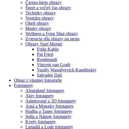
Čierno-bielo obrazy
Šport a voľný čas obrazy
Techniky obrazy
Vesmíru obrazy
Oheň obrazy
Masky obrazy
Wellness a Feng Shui obrazy
Zvieracia ríša obrazy na stenu
Obrazy Starí Majstri
Frida Kahlo
Pal Fried
Rembrandt
Vincent van Gogh
Vasiliy Wassilyevich Kandinskiy
Salvador Dali
Obraz z vlastnej fotografie
Fototapety
Abstraktné fototapety
Akty fototapety
Animované a 3D fototapety
Autá a Motorky fototapety
Hudba a Tanec fototapety
Jedla a Nápoje fototapety
Kvety fototapety
Lietadlá a Lode fototapety