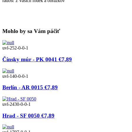
radosť z Vašich fotiek a obrázkov
Mohlo by sa Vám páčiť
uvl-252-0-0-1
Čínsky múr - PK 0041
€7,89
uvl-140-0-0-1
Berlín - AR 0015
€7,89
uvl-2430-0-0-1
Hrad - SF 0050
€7,89