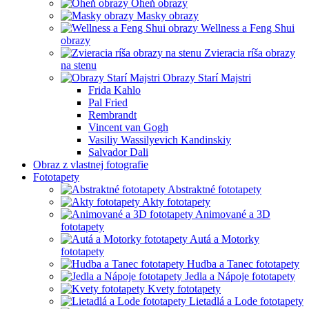
Oheň obrazy
Masky obrazy
Wellness a Feng Shui
obrazy
Zvieracia ríša obrazy
na stenu
Obrazy Starí Majstri
Frida Kahlo
Pal Fried
Rembrandt
Vincent van Gogh
Vasiliy Wassilyevich Kandinskiy
Salvador Dali
Obraz z vlastnej fotografie
Fototapety
Abstraktné fototapety
Akty fototapety
Animované a 3D
fototapety
Autá a Motorky
fototapety
Hudba a Tanec fototapety
Jedla a Nápoje fototapety
Kvety fototapety
Lietadlá a Lode fototapety