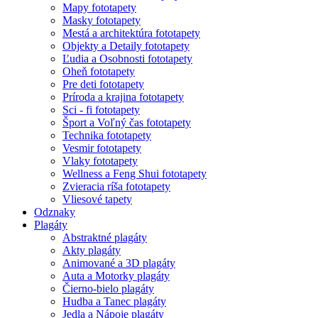
Mapy fototapety
Masky fototapety
Mestá a architektúra fototapety
Objekty a Detaily fototapety
Ľudia a Osobnosti fototapety
Oheň fototapety
Pre deti fototapety
Príroda a krajina fototapety
Sci - fi fototapety
Šport a Voľný čas fototapety
Technika fototapety
Vesmir fototapety
Vlaky fototapety
Wellness a Feng Shui fototapety
Zvieracia ríša fototapety
Vliesové tapety
Odznaky
Plagáty
Abstraktné plagáty
Akty plagáty
Animované a 3D plagáty
Auta a Motorky plagáty
Čierno-bielo plagáty
Hudba a Tanec plagáty
Jedla a Nápoje plagáty