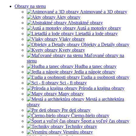
Obrazy na stenu
Animované a 3D obrazy
Akty obrazy
Abstraktné obrazy
Autá a motorky obrazy
Lietadlá a lode obrazy
Vlaky obrazy
Objekty a Detaily obrazy
Kvety obrazy
Maľované obrazy na
stenu
Hudba a tanec obrazy
Jedla a nápoje obrazy
Ľudia a osobnosti obrazy
Sci - fi obrazy
Príroda a krajina obrazy
Mapy obrazy
Mestá a architektúra
obrazy
Pre deti obrazy
Čierno-bielo obrazy
Šport a voľný čas obrazy
Techniky obrazy
Vesmíru obrazy