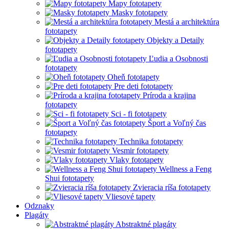
Mapy fototapety
Masky fototapety
Mestá a architektúra
fototapety
Objekty a Detaily
fototapety
Ľudia a Osobnosti
fototapety
Oheň fototapety
Pre deti fototapety
Príroda a krajina
fototapety
Sci - fi fototapety
Šport a Voľný čas
fototapety
Technika fototapety
Vesmir fototapety
Vlaky fototapety
Wellness a Feng
Shui fototapety
Zvieracia ríša fototapety
Vliesové tapety
Odznaky
Plagáty
Abstraktné plagáty