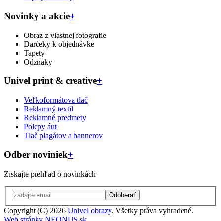
Novinky a akcie
+
Obraz z vlastnej fotografie
Darčeky k objednávke
Tapety
Odznaky
Univel print & creative
+
Veľkoformátova tlač
Reklamný textil
Reklamné predmety
Polepy áut
Tlač plagátov a bannerov
Odber noviniek
+
Získajte prehľad o novinkách
Odoberať
Copyright (C) 2026
Univel obrazy
. Všetky práva vyhradené.
Web stránky NEONUS.sk