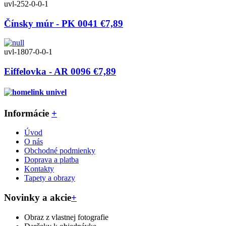
uvl-252-0-0-1
Čínsky múr - PK 0041
€7,89
uvl-1807-0-0-1
Eiffelovka - AR 0096
€7,89
Informácie
+
Úvod
O nás
Obchodné podmienky
Doprava a platba
Kontakty
Tapety a obrazy
Novinky a akcie
+
Obraz z vlastnej fotografie