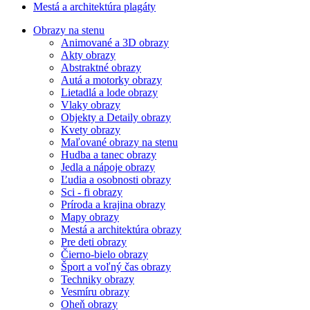
Mestá a architektúra plagáty
Obrazy na stenu
Animované a 3D obrazy
Akty obrazy
Abstraktné obrazy
Autá a motorky obrazy
Lietadlá a lode obrazy
Vlaky obrazy
Objekty a Detaily obrazy
Kvety obrazy
Maľované obrazy na stenu
Hudba a tanec obrazy
Jedla a nápoje obrazy
Ľudia a osobnosti obrazy
Sci - fi obrazy
Príroda a krajina obrazy
Mapy obrazy
Mestá a architektúra obrazy
Pre deti obrazy
Čierno-bielo obrazy
Šport a voľný čas obrazy
Techniky obrazy
Vesmíru obrazy
Oheň obrazy