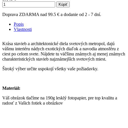
Kúpiť
Doprava ZDARMA nad 99.5 € a dodanie od 2 - 7 dní.
Popis
Vlastnosti
Krása stavieb a architektonické diela svetových metropol, dajú
vášmu interiéru nádych exotických diaľok a navodia atmosféru z
ciest po celom svete. Nájdete tu väčšinu známych aj menej známych
charakteristických stavieb najznámejších svetových miest.
Široký výber určite uspokojí všetky vaše požiadavky.
Materiál:
Váš obrázok tlačíme na 190g lesklý fotopapier, pre top kvalitu a
radosť z Vašich fotiek a obrázkov