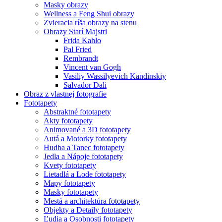
Masky obrazy
Wellness a Feng Shui obrazy
Zvieracia ríša obrazy na stenu
Obrazy Starí Majstri
Frida Kahlo
Pal Fried
Rembrandt
Vincent van Gogh
Vasiliy Wassilyevich Kandinskiy
Salvador Dali
Obraz z vlastnej fotografie
Fototapety
Abstraktné fototapety
Akty fototapety
Animované a 3D fototapety
Autá a Motorky fototapety
Hudba a Tanec fototapety
Jedla a Nápoje fototapety
Kvety fototapety
Lietadlá a Lode fototapety
Mapy fototapety
Masky fototapety
Mestá a architektúra fototapety
Objekty a Detaily fototapety
Ľudia a Osobnosti fototapety