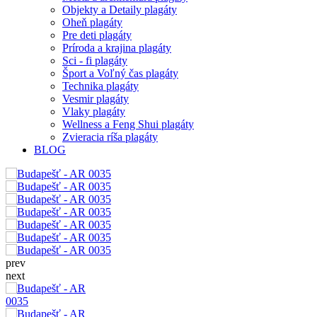
Objekty a Detaily plagáty
Oheň plagáty
Pre deti plagáty
Príroda a krajina plagáty
Sci - fi plagáty
Šport a Voľný čas plagáty
Technika plagáty
Vesmir plagáty
Vlaky plagáty
Wellness a Feng Shui plagáty
Zvieracia ríša plagáty
BLOG
prev
next