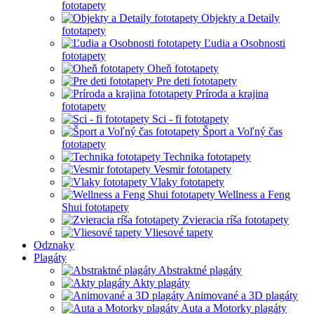
fototapety
Objekty a Detaily
fototapety
Ľudia a Osobnosti
fototapety
Oheň fototapety
Pre deti fototapety
Príroda a krajina
fototapety
Sci - fi fototapety
Šport a Voľný čas
fototapety
Technika fototapety
Vesmir fototapety
Vlaky fototapety
Wellness a Feng
Shui fototapety
Zvieracia ríša fototapety
Vliesové tapety
Odznaky
Plagáty
Abstraktné plagáty
Akty plagáty
Animované a 3D plagáty
Auta a Motorky plagáty