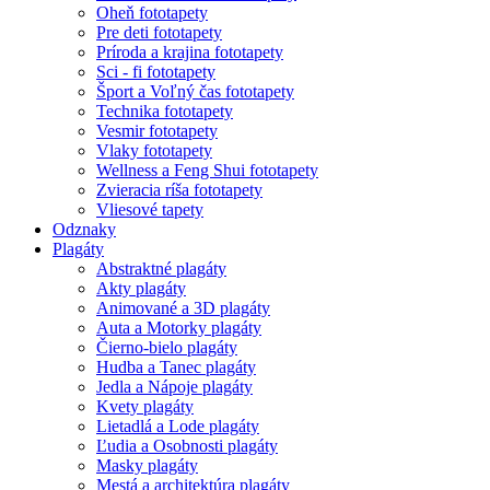
Oheň fototapety
Pre deti fototapety
Príroda a krajina fototapety
Sci - fi fototapety
Šport a Voľný čas fototapety
Technika fototapety
Vesmir fototapety
Vlaky fototapety
Wellness a Feng Shui fototapety
Zvieracia ríša fototapety
Vliesové tapety
Odznaky
Plagáty
Abstraktné plagáty
Akty plagáty
Animované a 3D plagáty
Auta a Motorky plagáty
Čierno-bielo plagáty
Hudba a Tanec plagáty
Jedla a Nápoje plagáty
Kvety plagáty
Lietadlá a Lode plagáty
Ľudia a Osobnosti plagáty
Masky plagáty
Mestá a architektúra plagáty