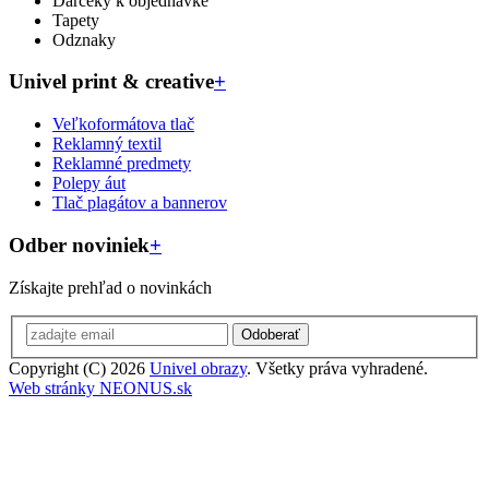
Darčeky k objednávke
Tapety
Odznaky
Univel print & creative
+
Veľkoformátova tlač
Reklamný textil
Reklamné predmety
Polepy áut
Tlač plagátov a bannerov
Odber noviniek
+
Získajte prehľad o novinkách
Odoberať
Copyright (C) 2026
Univel obrazy
. Všetky práva vyhradené.
Web stránky NEONUS.sk