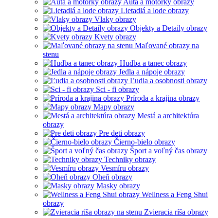
Autá a motorky obrazy
Lietadlá a lode obrazy
Vlaky obrazy
Objekty a Detaily obrazy
Kvety obrazy
Maľované obrazy na
stenu
Hudba a tanec obrazy
Jedla a nápoje obrazy
Ľudia a osobnosti obrazy
Sci - fi obrazy
Príroda a krajina obrazy
Mapy obrazy
Mestá a architektúra
obrazy
Pre deti obrazy
Čierno-bielo obrazy
Šport a voľný čas obrazy
Techniky obrazy
Vesmíru obrazy
Oheň obrazy
Masky obrazy
Wellness a Feng Shui
obrazy
Zvieracia ríša obrazy