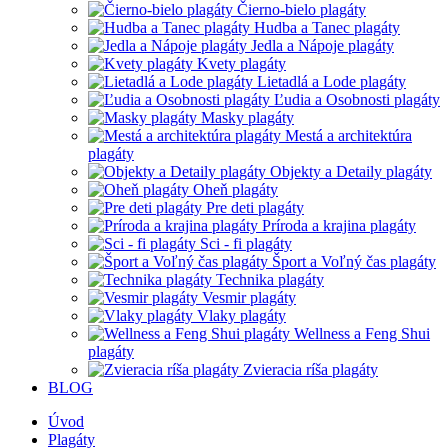
Čierno-bielo plagáty
Hudba a Tanec plagáty
Jedla a Nápoje plagáty
Kvety plagáty
Lietadlá a Lode plagáty
Ľudia a Osobnosti plagáty
Masky plagáty
Mestá a architektúra
plagáty
Objekty a Detaily plagáty
Oheň plagáty
Pre deti plagáty
Príroda a krajina plagáty
Sci - fi plagáty
Šport a Voľný čas plagáty
Technika plagáty
Vesmir plagáty
Vlaky plagáty
Wellness a Feng Shui
plagáty
Zvieracia ríša plagáty
BLOG
Úvod
Plagáty