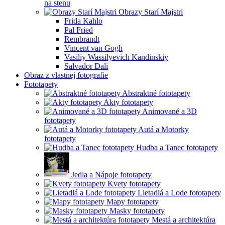
na stenu
Obrazy Starí Majstri
Frida Kahlo
Pal Fried
Rembrandt
Vincent van Gogh
Vasiliy Wassilyevich Kandinskiy
Salvador Dali
Obraz z vlastnej fotografie
Fototapety
Abstraktné fototapety
Akty fototapety
Animované a 3D
fototapety
Autá a Motorky
fototapety
Hudba a Tanec fototapety
Jedla a Nápoje fototapety
Kvety fototapety
Lietadlá a Lode fototapety
Mapy fototapety
Masky fototapety
Mestá a architektúra