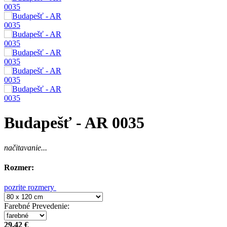
Budapešť - AR 0035
načitavanie...
Rozmer:
pozrite rozmery
Farebné Prevedenie
:
29,42 €