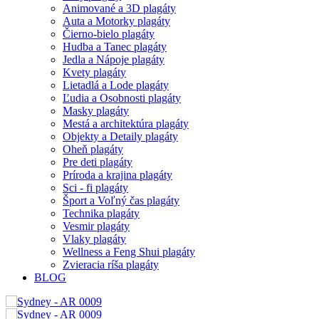
Animované a 3D plagáty
Auta a Motorky plagáty
Čierno-bielo plagáty
Hudba a Tanec plagáty
Jedla a Nápoje plagáty
Kvety plagáty
Lietadlá a Lode plagáty
Ľudia a Osobnosti plagáty
Masky plagáty
Mestá a architektúra plagáty
Objekty a Detaily plagáty
Oheň plagáty
Pre deti plagáty
Príroda a krajina plagáty
Sci - fi plagáty
Šport a Voľný čas plagáty
Technika plagáty
Vesmir plagáty
Vlaky plagáty
Wellness a Feng Shui plagáty
Zvieracia ríša plagáty
BLOG