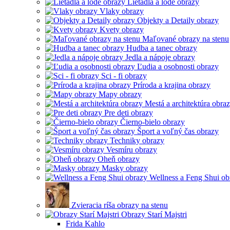
Lietadlá a lode obrazy
Vlaky obrazy
Objekty a Detaily obrazy
Kvety obrazy
Maľované obrazy na stenu
Hudba a tanec obrazy
Jedla a nápoje obrazy
Ľudia a osobnosti obrazy
Sci - fi obrazy
Príroda a krajina obrazy
Mapy obrazy
Mestá a architektúra obra
Pre deti obrazy
Čierno-bielo obrazy
Šport a voľný čas obrazy
Techniky obrazy
Vesmíru obrazy
Oheň obrazy
Masky obrazy
Wellness a Feng Shui ob
Zvieracia ríša obrazy na stenu
Obrazy Starí Majstri
Frida Kahlo