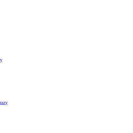
zy
razy