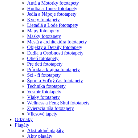
Autá a Motorky fototapety
Hudba a Tanec fototapety
Jedla a Nápoje fototapety
Kvety fototapety
Lietadlá a Lode fototapety
Mapy fototapety
Masky fototapety
Mestá a architektúra fototapety
Objekty a Detaily fototapety
Ľudia a Osobnosti fototapety
Oheň fototapety
Pre deti fototapety
Príroda a krajina fototapety
Sci - fi fototapety
Šport a Voľný čas fototapety
Technika fototapety
Vesmir fototapety
Vlaky fototapety
Wellness a Feng Shui fototapety
Zvieracia ríša fototapety
Vliesové tapety
Odznaky
Plagáty
Abstraktné plagáty
Akty plagáty