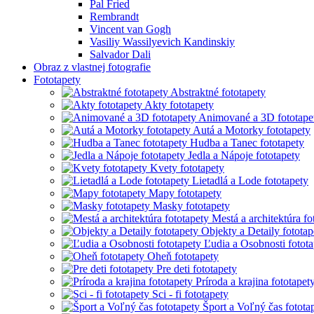
Pal Fried
Rembrandt
Vincent van Gogh
Vasiliy Wassilyevich Kandinskiy
Salvador Dali
Obraz z vlastnej fotografie
Fototapety
Abstraktné fototapety
Akty fototapety
Animované a 3D fototape
Autá a Motorky fototapety
Hudba a Tanec fototapety
Jedla a Nápoje fototapety
Kvety fototapety
Lietadlá a Lode fototapety
Mapy fototapety
Masky fototapety
Mestá a architektúra fo
Objekty a Detaily fototap
Ľudia a Osobnosti fotota
Oheň fototapety
Pre deti fototapety
Príroda a krajina fototapet
Sci - fi fototapety
Šport a Voľný čas fotota