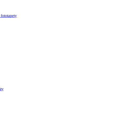
 fototapety
áty