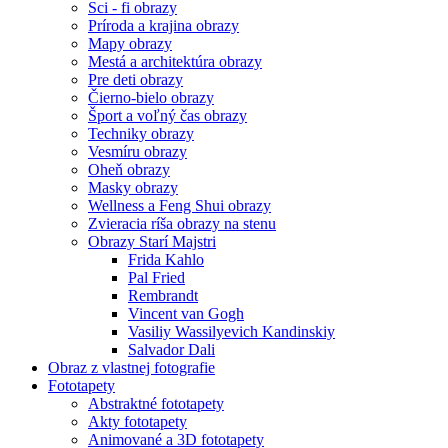
Sci - fi obrazy
Príroda a krajina obrazy
Mapy obrazy
Mestá a architektúra obrazy
Pre deti obrazy
Čierno-bielo obrazy
Šport a voľný čas obrazy
Techniky obrazy
Vesmíru obrazy
Oheň obrazy
Masky obrazy
Wellness a Feng Shui obrazy
Zvieracia ríša obrazy na stenu
Obrazy Starí Majstri
Frida Kahlo
Pal Fried
Rembrandt
Vincent van Gogh
Vasiliy Wassilyevich Kandinskiy
Salvador Dali
Obraz z vlastnej fotografie
Fototapety
Abstraktné fototapety
Akty fototapety
Animované a 3D fototapety