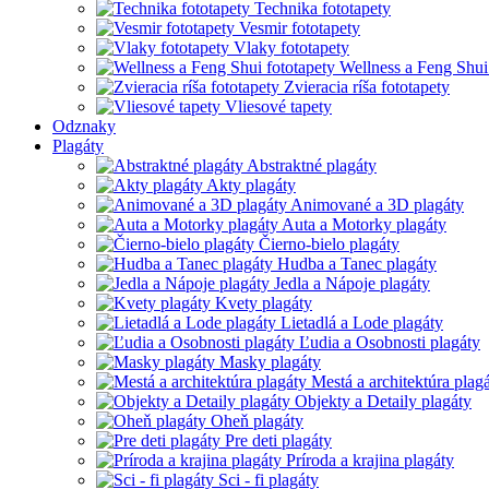
Technika fototapety
Vesmir fototapety
Vlaky fototapety
Wellness a Feng Shui
Zvieracia ríša fototapety
Vliesové tapety
Odznaky
Plagáty
Abstraktné plagáty
Akty plagáty
Animované a 3D plagáty
Auta a Motorky plagáty
Čierno-bielo plagáty
Hudba a Tanec plagáty
Jedla a Nápoje plagáty
Kvety plagáty
Lietadlá a Lode plagáty
Ľudia a Osobnosti plagáty
Masky plagáty
Mestá a architektúra plag
Objekty a Detaily plagáty
Oheň plagáty
Pre deti plagáty
Príroda a krajina plagáty
Sci - fi plagáty