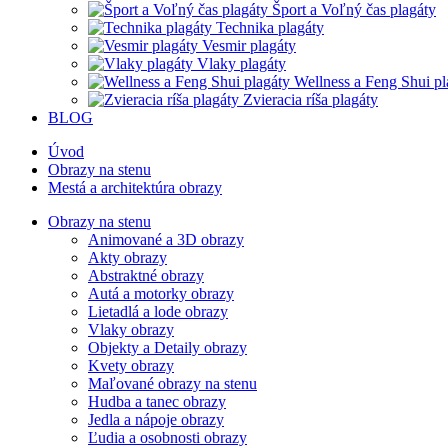
Šport a Voľný čas plagáty
Technika plagáty
Vesmir plagáty
Vlaky plagáty
Wellness a Feng Shui pl
Zvieracia ríša plagáty
BLOG
Úvod
Obrazy na stenu
Mestá a architektúra obrazy
Obrazy na stenu
Animované a 3D obrazy
Akty obrazy
Abstraktné obrazy
Autá a motorky obrazy
Lietadlá a lode obrazy
Vlaky obrazy
Objekty a Detaily obrazy
Kvety obrazy
Maľované obrazy na stenu
Hudba a tanec obrazy
Jedla a nápoje obrazy
Ľudia a osobnosti obrazy