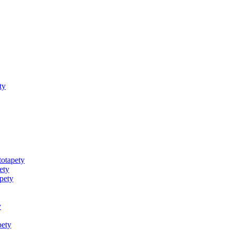
ty
totapety
ety
pety
y
pety