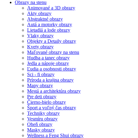
Obrazy na stenu
Animované a 3D obrazy
Akty obrazy
Abstraktné obrazy
Autá a motorky obrazy
Lietadlá a lode obrazy
Vlaky obrazy
Objekty a Detaily obrazy
Kvety obrazy
Maľované obrazy na stenu
Hudba a tanec obrazy
Jedla a nápoje obrazy
Ľudia a osobnosti obrazy
Sci - fi obrazy
Príroda a krajina obrazy
Mapy obrazy
Mestá a architektúra obrazy
Pre deti obrazy
Čierno-bielo obrazy
Šport a voľný čas obrazy
Techniky obrazy
Vesmíru obrazy
Oheň obrazy
Masky obrazy
Wellness a Feng Shui obrazy