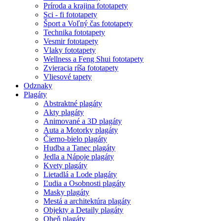
Príroda a krajina fototapety
Sci - fi fototapety
Šport a Voľný čas fototapety
Technika fototapety
Vesmir fototapety
Vlaky fototapety
Wellness a Feng Shui fototapety
Zvieracia ríša fototapety
Vliesové tapety
Odznaky
Plagáty
Abstraktné plagáty
Akty plagáty
Animované a 3D plagáty
Auta a Motorky plagáty
Čierno-bielo plagáty
Hudba a Tanec plagáty
Jedla a Nápoje plagáty
Kvety plagáty
Lietadlá a Lode plagáty
Ľudia a Osobnosti plagáty
Masky plagáty
Mestá a architektúra plagáty
Objekty a Detaily plagáty
Oheň plagáty