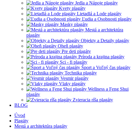
Jedla a Nápoje plagáty
Kvety plagáty
Lietadlá a Lode plagáty
Ľudia a Osobnosti plagáty
Masky plagáty
Mestá a architektúra
plagáty
Objekty a Detaily plagáty
Oheň plagáty
Pre deti plagáty
Príroda a krajina plagáty
Sci - fi plagáty
Šport a Voľný čas plagáty
Technika plagáty
Vesmir plagáty
Vlaky plagáty
Wellness a Feng Shui
plagáty
Zvieracia ríša plagáty
BLOG
Úvod
Plagáty
Mestá a architektúra plagáty