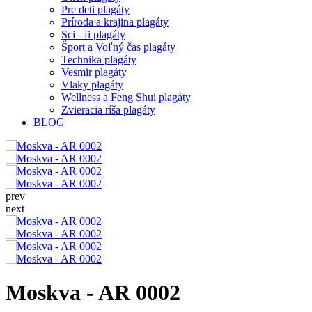
Pre deti plagáty
Príroda a krajina plagáty
Sci - fi plagáty
Šport a Voľný čas plagáty
Technika plagáty
Vesmir plagáty
Vlaky plagáty
Wellness a Feng Shui plagáty
Zvieracia ríša plagáty
BLOG
prev
next
Moskva - AR 0002