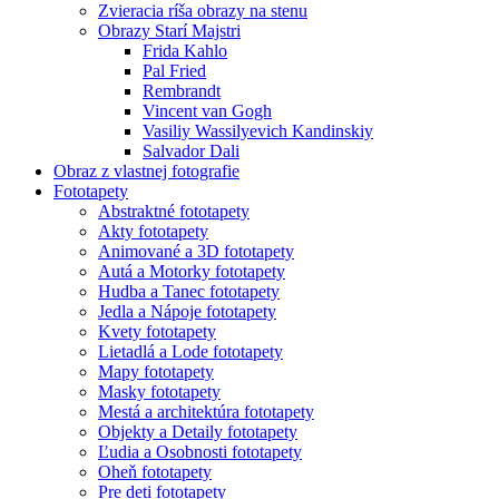
Zvieracia ríša obrazy na stenu
Obrazy Starí Majstri
Frida Kahlo
Pal Fried
Rembrandt
Vincent van Gogh
Vasiliy Wassilyevich Kandinskiy
Salvador Dali
Obraz z vlastnej fotografie
Fototapety
Abstraktné fototapety
Akty fototapety
Animované a 3D fototapety
Autá a Motorky fototapety
Hudba a Tanec fototapety
Jedla a Nápoje fototapety
Kvety fototapety
Lietadlá a Lode fototapety
Mapy fototapety
Masky fototapety
Mestá a architektúra fototapety
Objekty a Detaily fototapety
Ľudia a Osobnosti fototapety
Oheň fototapety
Pre deti fototapety