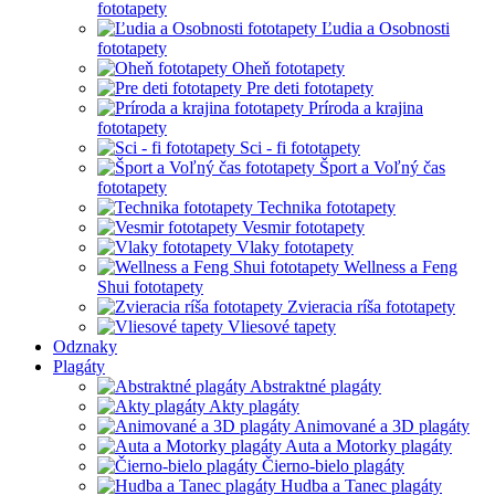
fototapety
Ľudia a Osobnosti
fototapety
Oheň fototapety
Pre deti fototapety
Príroda a krajina
fototapety
Sci - fi fototapety
Šport a Voľný čas
fototapety
Technika fototapety
Vesmir fototapety
Vlaky fototapety
Wellness a Feng
Shui fototapety
Zvieracia ríša fototapety
Vliesové tapety
Odznaky
Plagáty
Abstraktné plagáty
Akty plagáty
Animované a 3D plagáty
Auta a Motorky plagáty
Čierno-bielo plagáty
Hudba a Tanec plagáty