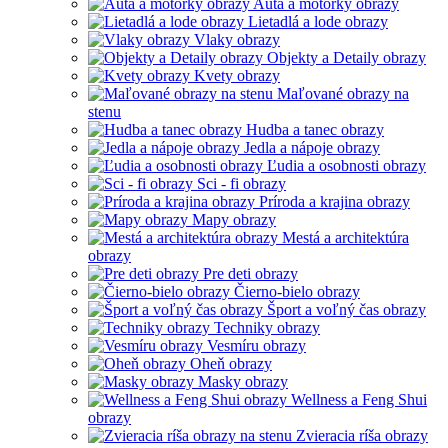
Autá a motorky obrazy
Lietadlá a lode obrazy
Vlaky obrazy
Objekty a Detaily obrazy
Kvety obrazy
Maľované obrazy na
stenu
Hudba a tanec obrazy
Jedla a nápoje obrazy
Ľudia a osobnosti obrazy
Sci - fi obrazy
Príroda a krajina obrazy
Mapy obrazy
Mestá a architektúra
obrazy
Pre deti obrazy
Čierno-bielo obrazy
Šport a voľný čas obrazy
Techniky obrazy
Vesmíru obrazy
Oheň obrazy
Masky obrazy
Wellness a Feng Shui
obrazy
Zvieracia ríša obrazy