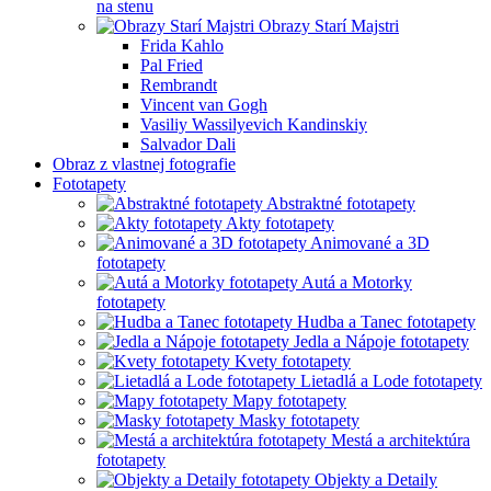
na stenu
Obrazy Starí Majstri
Frida Kahlo
Pal Fried
Rembrandt
Vincent van Gogh
Vasiliy Wassilyevich Kandinskiy
Salvador Dali
Obraz z vlastnej fotografie
Fototapety
Abstraktné fototapety
Akty fototapety
Animované a 3D
fototapety
Autá a Motorky
fototapety
Hudba a Tanec fototapety
Jedla a Nápoje fototapety
Kvety fototapety
Lietadlá a Lode fototapety
Mapy fototapety
Masky fototapety
Mestá a architektúra
fototapety
Objekty a Detaily