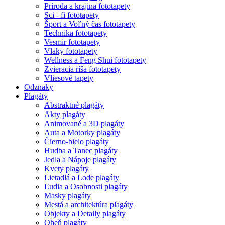
Príroda a krajina fototapety
Sci - fi fototapety
Šport a Voľný čas fototapety
Technika fototapety
Vesmir fototapety
Vlaky fototapety
Wellness a Feng Shui fototapety
Zvieracia ríša fototapety
Vliesové tapety
Odznaky
Plagáty
Abstraktné plagáty
Akty plagáty
Animované a 3D plagáty
Auta a Motorky plagáty
Čierno-bielo plagáty
Hudba a Tanec plagáty
Jedla a Nápoje plagáty
Kvety plagáty
Lietadlá a Lode plagáty
Ľudia a Osobnosti plagáty
Masky plagáty
Mestá a architektúra plagáty
Objekty a Detaily plagáty
Oheň plagáty