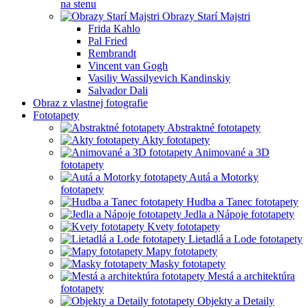
na stenu
Obrazy Starí Majstri
Frida Kahlo
Pal Fried
Rembrandt
Vincent van Gogh
Vasiliy Wassilyevich Kandinskiy
Salvador Dali
Obraz z vlastnej fotografie
Fototapety
Abstraktné fototapety
Akty fototapety
Animované a 3D
fototapety
Autá a Motorky
fototapety
Hudba a Tanec fototapety
Jedla a Nápoje fototapety
Kvety fototapety
Lietadlá a Lode fototapety
Mapy fototapety
Masky fototapety
Mestá a architektúra
fototapety
Objekty a Detaily