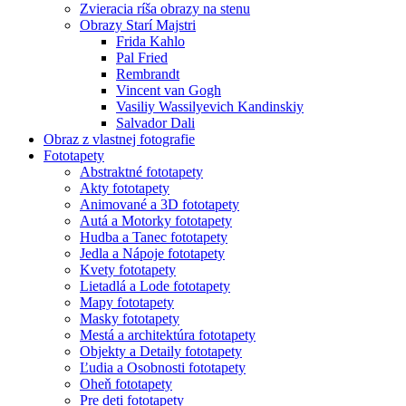
Zvieracia ríša obrazy na stenu
Obrazy Starí Majstri
Frida Kahlo
Pal Fried
Rembrandt
Vincent van Gogh
Vasiliy Wassilyevich Kandinskiy
Salvador Dali
Obraz z vlastnej fotografie
Fototapety
Abstraktné fototapety
Akty fototapety
Animované a 3D fototapety
Autá a Motorky fototapety
Hudba a Tanec fototapety
Jedla a Nápoje fototapety
Kvety fototapety
Lietadlá a Lode fototapety
Mapy fototapety
Masky fototapety
Mestá a architektúra fototapety
Objekty a Detaily fototapety
Ľudia a Osobnosti fototapety
Oheň fototapety
Pre deti fototapety