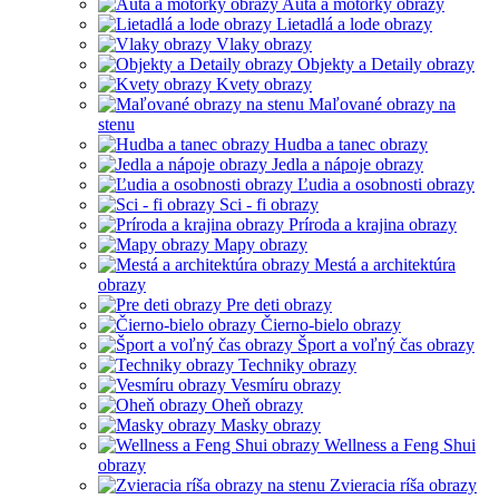
Autá a motorky obrazy
Lietadlá a lode obrazy
Vlaky obrazy
Objekty a Detaily obrazy
Kvety obrazy
Maľované obrazy na
stenu
Hudba a tanec obrazy
Jedla a nápoje obrazy
Ľudia a osobnosti obrazy
Sci - fi obrazy
Príroda a krajina obrazy
Mapy obrazy
Mestá a architektúra
obrazy
Pre deti obrazy
Čierno-bielo obrazy
Šport a voľný čas obrazy
Techniky obrazy
Vesmíru obrazy
Oheň obrazy
Masky obrazy
Wellness a Feng Shui
obrazy
Zvieracia ríša obrazy