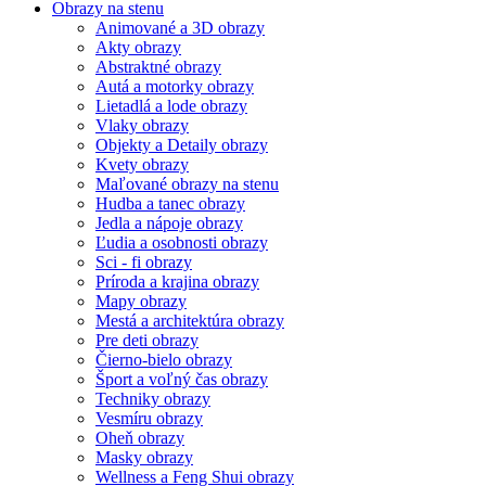
Obrazy na stenu
Animované a 3D obrazy
Akty obrazy
Abstraktné obrazy
Autá a motorky obrazy
Lietadlá a lode obrazy
Vlaky obrazy
Objekty a Detaily obrazy
Kvety obrazy
Maľované obrazy na stenu
Hudba a tanec obrazy
Jedla a nápoje obrazy
Ľudia a osobnosti obrazy
Sci - fi obrazy
Príroda a krajina obrazy
Mapy obrazy
Mestá a architektúra obrazy
Pre deti obrazy
Čierno-bielo obrazy
Šport a voľný čas obrazy
Techniky obrazy
Vesmíru obrazy
Oheň obrazy
Masky obrazy
Wellness a Feng Shui obrazy