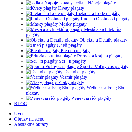
Jedla a Nápoje plagáty
Kvety plagáty
Lietadlá a Lode plagáty
Ľudia a Osobnosti plagáty
Masky plagáty
Mestá a architektúra
plagáty
Objekty a Detaily plagáty
Oheň plagáty
Pre deti plagáty
Príroda a krajina plagáty
Sci - fi plagáty
Šport a Voľný čas plagáty
Technika plagáty
Vesmir plagáty
Vlaky plagáty
Wellness a Feng Shui
plagáty
Zvieracia ríša plagáty
BLOG
Úvod
Obrazy na stenu
Abstraktné obrazy