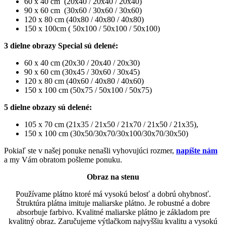
60 x 40 cm (20x40 / 20x40 / 20x40)
90 x 60 cm (30x60 / 30x60 / 30x60)
120 x 80 cm (40x80 / 40x80 / 40x80)
150 x 100cm ( 50x100 / 50x100 / 50x100)
3 dielne obrazy Special sú delené:
60 x 40 cm (20x30 / 20x40 / 20x30)
90 x 60 cm (30x45 / 30x60 / 30x45)
120 x 80 cm (40x60 / 40x80 / 40x60)
150 x 100 cm (50x75 / 50x100 / 50x75)
5 dielne obzazy sú delené:
105 x 70 cm (21x35 / 21x50 / 21x70 / 21x50 / 21x35),
150 x 100 cm (30x50/30x70/30x100/30x70/30x50)
Pokiaľ ste v našej ponuke nenašli vyhovujúci rozmer,
napíšte nám
a my Vám obratom pošleme ponuku.
Obraz na stenu
Používame plátno ktoré má vysokú belosť a dobrú ohybnosť.
Štruktúra plátna imituje maliarske plátno. Je robustné a dobre
absorbuje farbivo. Kvalitné maliarske plátno je základom pre
kvalitný obraz. Zaručujeme výtlačkom najvyššiu kvalitu a vysokú