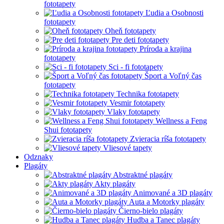
fototapety
Ľudia a Osobnosti
fototapety
Oheň fototapety
Pre deti fototapety
Príroda a krajina
fototapety
Sci - fi fototapety
Šport a Voľný čas
fototapety
Technika fototapety
Vesmir fototapety
Vlaky fototapety
Wellness a Feng
Shui fototapety
Zvieracia ríša fototapety
Vliesové tapety
Odznaky
Plagáty
Abstraktné plagáty
Akty plagáty
Animované a 3D plagáty
Auta a Motorky plagáty
Čierno-bielo plagáty
Hudba a Tanec plagáty