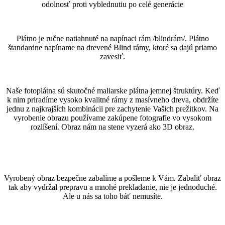
odolnosť proti vyblednutiu po celé generácie
Plátno je ručne natiahnuté na napínaci rám /blindrám/. Plátno
štandardne napíname na drevené Blind rámy, ktoré sa dajú priamo
zavesiť.
Naše fotoplátna sú skutočné maliarske plátna jemnej štruktúry. Keď
k nim priradíme vysoko kvalitné rámy z masívneho dreva, obdržíte
jednu z najkrajších kombinácii pre zachytenie Vašich prežitkov. Na
vyrobenie obrazu používame zakúpene fotografie vo vysokom
rozlíšení. Obraz nám na stene vyzerá ako 3D obraz.
Vyrobený obraz bezpečne zabalíme a pošleme k Vám. Zabaliť obraz
tak aby vydržal prepravu a mnohé prekladanie, nie je jednoduché.
Ale u nás sa toho báť nemusíte.