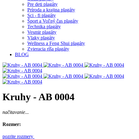
Pre deti plagáty
Príroda a krajina plagáty
Sci - fi plagáty
Šport a Voľný čas plagáty
Technika plagáty
Vesmir plagáty
Vlaky plagáty
Wellness a Feng Shui plagáty
Zvieracia ríša plagáty
BLOG
Kruhy - AB 0004
načitavanie...
Rozmer:
pozrite rozmery