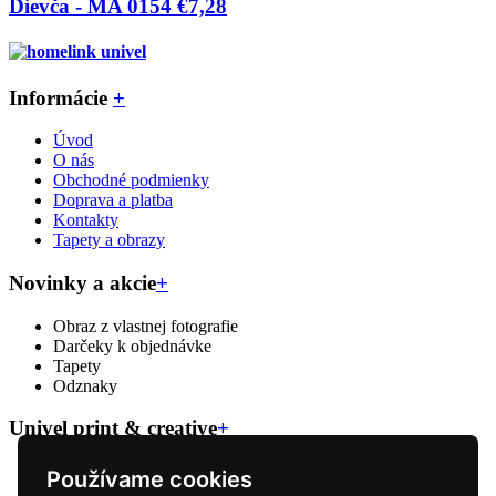
Dievča - MA 0154
€7,28
Informácie
+
Úvod
O nás
Obchodné podmienky
Doprava a platba
Kontakty
Tapety a obrazy
Novinky a akcie
+
Obraz z vlastnej fotografie
Darčeky k objednávke
Tapety
Odznaky
Univel print & creative
+
Veľkoformátova tlač
Používame cookies
Reklamný textil