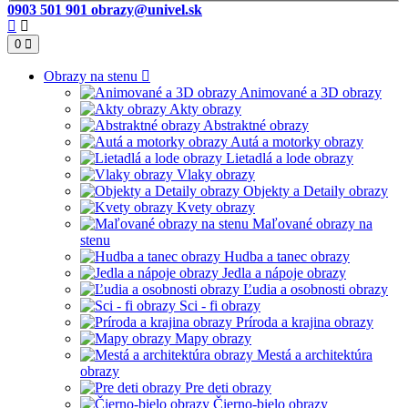
0903 501 901
obrazy@univel.sk
0
Obrazy na stenu
Animované a 3D obrazy
Akty obrazy
Abstraktné obrazy
Autá a motorky obrazy
Lietadlá a lode obrazy
Vlaky obrazy
Objekty a Detaily obrazy
Kvety obrazy
Maľované obrazy na
stenu
Hudba a tanec obrazy
Jedla a nápoje obrazy
Ľudia a osobnosti obrazy
Sci - fi obrazy
Príroda a krajina obrazy
Mapy obrazy
Mestá a architektúra
obrazy
Pre deti obrazy
Čierno-bielo obrazy