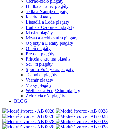
Čierno-bielo plagáty
Hudba a Tanec plagáty
Jedla a Nápoje plagáty
Kvety plagáty
Lietadlá a Lode plagáty
Ľudia a Osobnosti plagáty
Masky plagáty
Mestá a architektúra plagáty
Objekty a Detaily plagáty
Oheň plagáty
Pre deti plagáty
Príroda a krajina plagáty
Sci - fi plagáty
Šport a Voľný čas plagáty
Technika plagáty
Vesmir plagáty
Vlaky plagáty
Wellness a Feng Shui plagáty
Zvieracia ríša plagáty
BLOG