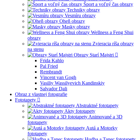
Šport a voľný čas obrazy
Techniky obrazy
Vesmíru obrazy
Oheň obrazy
Masky obrazy
Wellness a Feng Shui
obrazy
Zvieracia ríša obrazy
na stenu
Obrazy Starí Majstri
Frida Kahlo
Pal Fried
Rembrandt
Vincent van Gogh
Vasiliy Wassilyevich Kandinskiy
Salvador Dali
Obraz z vlastnej fotografie
Fototapety
Abstraktné fototapety
Akty fototapety
Animované a 3D
fototapety
Autá a Motorky
fototapety
Hudba a Tanec fototapety