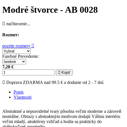
Modré štvorce - AB 0028
načitavanie...
Rozmer:
pozrite rozmery
Farebné Prevedenie
:
7,28 €
Kúpiť
Doprava ZDARMA nad 99.5 € a dodanie od 2 - 7 dní.
Popis
Vlastnosti
Abstraktné a nepravidelné tvary pôsobia veľmi moderne a zároveň
neutrálne. Obrazy s abstraktným motívom dodajú Vášmu interiéru
veľmi mladý, atraktívny vzhľad a hodia sa prakticky do
akéhokoľvek prostredia.