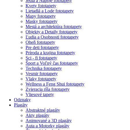
Jedla a Nápoje fototapety
Kvety fototapety
Lietadlá a Lode fototapety
Mapy fototapety
Masky fototapety
Mestá a architektúra fototapety
Objekty a Detaily fototapety
Ľudia a Osobnosti fototapety
Oheň fototapety
Pre deti fototapety
Príroda a krajina fototapety
Sci - fi fototapety
Šport a Voľný čas fototapety
Technika fototapety
Vesmir fototapety
Vlaky fototapety
Wellness a Feng Shui fototapety
Zvieracia ríša fototapety
Vliesové tapety
Odznaky
Plagáty
Abstraktné plagáty
Akty plagáty
Animované a 3D plagáty
Auta a Motorky plagáty