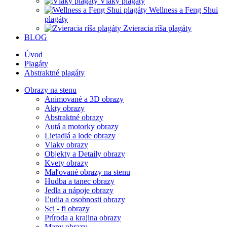
Vlaky plagáty
Wellness a Feng Shui
plagáty
Zvieracia ríša plagáty
BLOG
Úvod
Plagáty
Abstraktné plagáty
Obrazy na stenu
Animované a 3D obrazy
Akty obrazy
Abstraktné obrazy
Autá a motorky obrazy
Lietadlá a lode obrazy
Vlaky obrazy
Objekty a Detaily obrazy
Kvety obrazy
Maľované obrazy na stenu
Hudba a tanec obrazy
Jedla a nápoje obrazy
Ľudia a osobnosti obrazy
Sci - fi obrazy
Príroda a krajina obrazy
Mapy obrazy