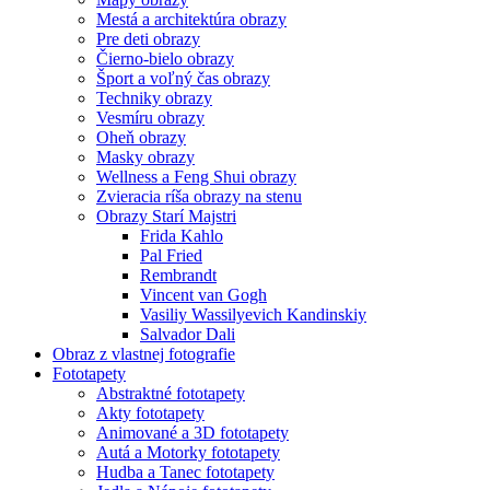
Mestá a architektúra obrazy
Pre deti obrazy
Čierno-bielo obrazy
Šport a voľný čas obrazy
Techniky obrazy
Vesmíru obrazy
Oheň obrazy
Masky obrazy
Wellness a Feng Shui obrazy
Zvieracia ríša obrazy na stenu
Obrazy Starí Majstri
Frida Kahlo
Pal Fried
Rembrandt
Vincent van Gogh
Vasiliy Wassilyevich Kandinskiy
Salvador Dali
Obraz z vlastnej fotografie
Fototapety
Abstraktné fototapety
Akty fototapety
Animované a 3D fototapety
Autá a Motorky fototapety
Hudba a Tanec fototapety