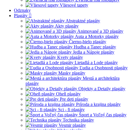
Vliesové tapety
Odznaky
Plagáty
Abstraktné plagáty
Akty plagáty
Animované a 3D plagáty
Auta a Motorky plagáty
Čierno-bielo plagáty
Hudba a Tanec plagáty
Jedla a Nápoje plagáty
Kvety plagáty
Lietadlá a Lode plagáty
Ľudia a Osobnosti plagáty
Masky plagáty
Mestá a architektúra
plagáty
Objekty a Detaily plagáty
Oheň plagáty
Pre deti plagáty
Príroda a krajina plagáty
Sci - fi plagáty
Šport a Voľný čas plagáty
Technika plagáty
Vesmir plagáty