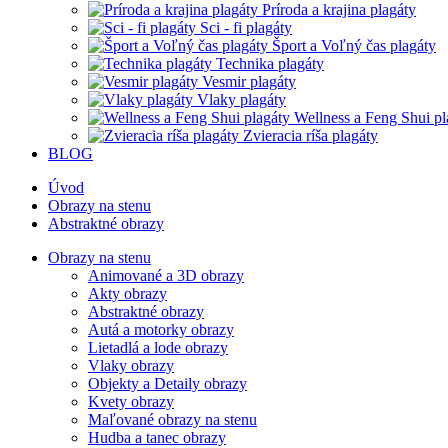
Príroda a krajina plagáty
Sci - fi plagáty
Šport a Voľný čas plagáty
Technika plagáty
Vesmir plagáty
Vlaky plagáty
Wellness a Feng Shui pl
Zvieracia ríša plagáty
BLOG
Úvod
Obrazy na stenu
Abstraktné obrazy
Obrazy na stenu
Animované a 3D obrazy
Akty obrazy
Abstraktné obrazy
Autá a motorky obrazy
Lietadlá a lode obrazy
Vlaky obrazy
Objekty a Detaily obrazy
Kvety obrazy
Maľované obrazy na stenu
Hudba a tanec obrazy