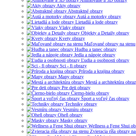
Animované a 3D obrazy
Akty obrazy
Abstraktné obrazy
Autá a motorky obrazy
Lietadlá a lode obrazy
Vlaky obrazy
Objekty a Detaily obrazy
Kvety obrazy
Maľované obrazy na stenu
Hudba a tanec obrazy
Jedla a nápoje obrazy
Ľudia a osobnosti obrazy
Sci - fi obrazy
Príroda a krajina obrazy
Mapy obrazy
Mestá a architektúra obra
Pre deti obrazy
Čierno-bielo obrazy
Šport a voľný čas obrazy
Techniky obrazy
Vesmíru obrazy
Oheň obrazy
Masky obrazy
Wellness a Feng Shui ob
Zvieracia ríša obrazy na