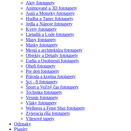
Akty fototapety
Animované a 3D fototapety
Autá a Motorky fototapety
Hudba a Tanec fototapety
Jedla a Nápoje fototapety
Kvety fototapety
Lietadlá a Lode fototapety
Mapy fototapety
Masky fototapety
Mestá a architektúra fototapety
Objekty a Detaily fototapety
Ľudia a Osobnosti fototapety
Oheň fototapety
Pre deti fototapety
Príroda a krajina fototapety
Sci - fi fototapety
Šport a Voľný čas fototapety
Technika fototapety
Vesmir fototapety
Vlaky fototapety
Wellness a Feng Shui fototapety
Zvieracia ríša fototapety
Vliesové tapety
Odznaky
Plagáty