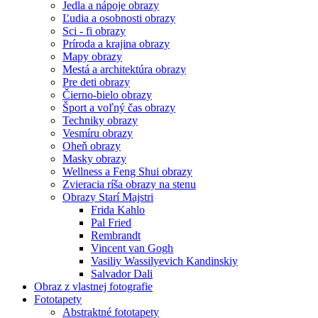
Jedla a nápoje obrazy
Ľudia a osobnosti obrazy
Sci - fi obrazy
Príroda a krajina obrazy
Mapy obrazy
Mestá a architektúra obrazy
Pre deti obrazy
Čierno-bielo obrazy
Šport a voľný čas obrazy
Techniky obrazy
Vesmíru obrazy
Oheň obrazy
Masky obrazy
Wellness a Feng Shui obrazy
Zvieracia ríša obrazy na stenu
Obrazy Starí Majstri
Frida Kahlo
Pal Fried
Rembrandt
Vincent van Gogh
Vasiliy Wassilyevich Kandinskiy
Salvador Dali
Obraz z vlastnej fotografie
Fototapety
Abstraktné fototapety