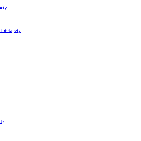
pety
 fototapety
áty