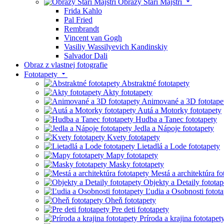
Obrazy Starí Majstri
Frida Kahlo
Pal Fried
Rembrandt
Vincent van Gogh
Vasiliy Wassilyevich Kandinskiy
Salvador Dali
Obraz z vlastnej fotografie
Fototapety
Abstraktné fototapety
Akty fototapety
Animované a 3D fototape
Autá a Motorky fototapety
Hudba a Tanec fototapety
Jedla a Nápoje fototapety
Kvety fototapety
Lietadlá a Lode fototapety
Mapy fototapety
Masky fototapety
Mestá a architektúra fo
Objekty a Detaily fototap
Ľudia a Osobnosti fotota
Oheň fototapety
Pre deti fototapety
Príroda a krajina fototapet