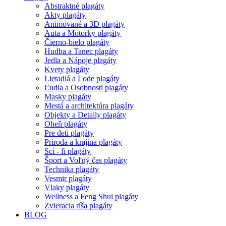
Abstraktné plagáty
Akty plagáty
Animované a 3D plagáty
Auta a Motorky plagáty
Čierno-bielo plagáty
Hudba a Tanec plagáty
Jedla a Nápoje plagáty
Kvety plagáty
Lietadlá a Lode plagáty
Ľudia a Osobnosti plagáty
Masky plagáty
Mestá a architektúra plagáty
Objekty a Detaily plagáty
Oheň plagáty
Pre deti plagáty
Príroda a krajina plagáty
Sci - fi plagáty
Šport a Voľný čas plagáty
Technika plagáty
Vesmir plagáty
Vlaky plagáty
Wellness a Feng Shui plagáty
Zvieracia ríša plagáty
BLOG