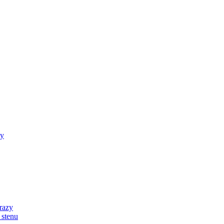
zy
razy
 stenu