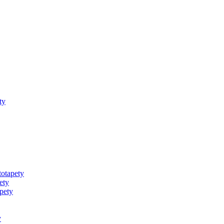
ty
totapety
ety
pety
y