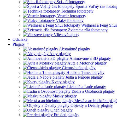
Sci - fi fototapety
Šport a Voľný čas fotota
Technika fototapety
Vesmir fototapety
Vlaky fototapety
Wellness a Feng Shui
Zvieracia ríša fototapety
Vliesové tapety
Odznaky
Plagáty
Abstraktné plagáty
Akty plagáty
Animované a 3D plagáty
Auta a Motorky plagáty
Čierno-bielo plagáty
Hudba a Tanec plagáty
Jedla a Nápoje plagáty
Kvety plagáty
Lietadlá a Lode plagáty
Ľudia a Osobnosti plagáty
Masky plagáty
Mestá a architektúra plag
Objekty a Detaily plagáty
Oheň plagáty
Pre deti plagáty