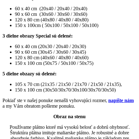
60 x 40 cm (20x40 / 20x40 / 20x40)
90 x 60 cm (30x60 / 30x60 / 30x60)
120 x 80 cm (40x80 / 40x80 / 40x80)
150 x 100cm ( 50x100 / 50x100 / 50x100)
3 dielne obrazy Special sú delené:
60 x 40 cm (20x30 / 20x40 / 20x30)
90 x 60 cm (30x45 / 30x60 / 30x45)
120 x 80 cm (40x60 / 40x80 / 40x60)
150 x 100 cm (50x75 / 50x100 / 50x75)
5 dielne obzazy sú delené:
105 x 70 cm (21x35 / 21x50 / 21x70 / 21x50 / 21x35),
150 x 100 cm (30x50/30x70/30x100/30x70/30x50)
Pokiaľ ste v našej ponuke nenašli vyhovujúci rozmer,
napíšte nám
a my Vám obratom pošleme ponuku.
Obraz na stenu
Používame plátno ktoré má vysokú belosť a dobrú ohybnosť.
Štruktúra plátna imituje maliarske plátno. Je robustné a dobre
absorbuje farbivo. Kvalitné maliarske plátno je základom pre