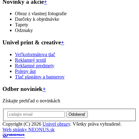
Novinky a akcie
+
Obraz z vlastnej fotografie
Darčeky k objednávke
Tapety
Odznaky
Univel print & creative
+
Veľkoformátova tlač
Reklamný textil
Reklamné predmety
Polepy áut
Tlač plagátov a bannerov
Odber noviniek
+
Získajte prehľad o novinkách
Odoberať
Copyright (C) 2026
Univel obrazy
. Všetky práva vyhradené.
Web stránky NEONUS.sk