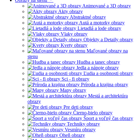
Obrazy na stenu
Animované a 3D obrazy
Akty obrazy
Abstraktné obrazy
Autá a motorky obrazy
Lietadlá a lode obrazy
Vlaky obrazy
Objekty a Detaily obrazy
Kvety obrazy
Maľované obrazy na
stenu
Hudba a tanec obrazy
Jedla a nápoje obrazy
Ľudia a osobnosti obrazy
Sci - fi obrazy
Príroda a krajina obrazy
Mapy obrazy
Mestá a architektúra
obrazy
Pre deti obrazy
Čierno-bielo obrazy
Šport a voľný čas obrazy
Techniky obrazy
Vesmíru obrazy
Oheň obrazy