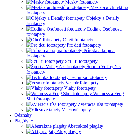
Masky fototapety
Mestá a architektúra
fototapety
Objekty a Detaily
fototapety
Ľudia a Osobnosti
fototapety
Oheň fototapety
Pre deti fototapety
Príroda a krajina
fototapety
Sci - fi fototapety
Šport a Voľný čas
fototapety
Technika fototapety
Vesmir fototapety
Vlaky fototapety
Wellness a Feng
Shui fototapety
Zvieracia ríša fototapety
Vliesové tapety
Odznaky
Plagáty
Abstraktné plagáty
Akty plagáty