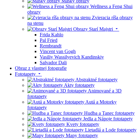
Masky obrazy
Wellness a Feng Shui
obrazy
Zvieracia ríša obrazy
na stenu
Obrazy Starí Majstri
Frida Kahlo
Pal Fried
Rembrandt
Vincent van Gogh
Vasiliy Wassilyevich Kandinskiy
Salvador Dali
Obraz z vlastnej fotografie
Fototapety
Abstraktné fototapety
Akty fototapety
Animované a 3D
fototapety
Autá a Motorky
fototapety
Hudba a Tanec fototapety
Jedla a Nápoje fototapety
Kvety fototapety
Lietadlá a Lode fototapety
Mapy fototapety