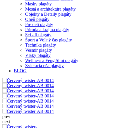
Masky plagáty
Mestá a architektúra plagáty
Objekty a Detaily plagáty
Oheň plagáty
Pre deti plagáty
Príroda a krajina plagáty
Sci - fi plagáty
Šport a Voľný čas plagáty
Technika plagáty
Vesmir plagáty
Vlaky plagáty
Wellness a Feng Shui plagáty
Zvieracia ríša plagáty
BLOG
prev
next