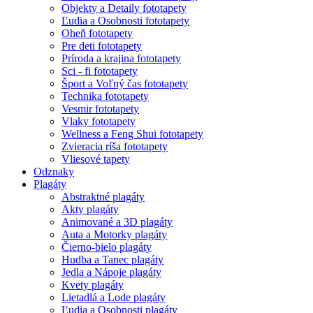
Objekty a Detaily fototapety
Ľudia a Osobnosti fototapety
Oheň fototapety
Pre deti fototapety
Príroda a krajina fototapety
Sci - fi fototapety
Šport a Voľný čas fototapety
Technika fototapety
Vesmir fototapety
Vlaky fototapety
Wellness a Feng Shui fototapety
Zvieracia ríša fototapety
Vliesové tapety
Odznaky
Plagáty
Abstraktné plagáty
Akty plagáty
Animované a 3D plagáty
Auta a Motorky plagáty
Čierno-bielo plagáty
Hudba a Tanec plagáty
Jedla a Nápoje plagáty
Kvety plagáty
Lietadlá a Lode plagáty
Ľudia a Osobnosti plagáty