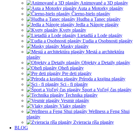
Animované a 3D plagáty
Auta a Motorky plagáty
Čierno-bielo plagáty
Hudba a Tanec plagáty
Jedla a Nápoje plagáty
Kvety plagáty
Lietadlá a Lode plagáty
Ľudia a Osobnosti plagáty
Masky plagáty
Mestá a architektúra
plagáty
Objekty a Detaily plagáty
Oheň plagáty
Pre deti plagáty
Príroda a krajina plagáty
Sci - fi plagáty
Šport a Voľný čas plagáty
Technika plagáty
Vesmir plagáty
Vlaky plagáty
Wellness a Feng Shui
plagáty
Zvieracia ríša plagáty
BLOG