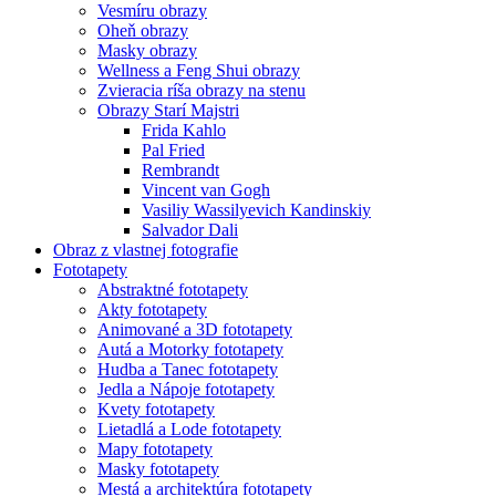
Vesmíru obrazy
Oheň obrazy
Masky obrazy
Wellness a Feng Shui obrazy
Zvieracia ríša obrazy na stenu
Obrazy Starí Majstri
Frida Kahlo
Pal Fried
Rembrandt
Vincent van Gogh
Vasiliy Wassilyevich Kandinskiy
Salvador Dali
Obraz z vlastnej fotografie
Fototapety
Abstraktné fototapety
Akty fototapety
Animované a 3D fototapety
Autá a Motorky fototapety
Hudba a Tanec fototapety
Jedla a Nápoje fototapety
Kvety fototapety
Lietadlá a Lode fototapety
Mapy fototapety
Masky fototapety
Mestá a architektúra fototapety