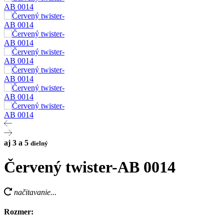
aj 3 a 5
dielný
Červený twister-AB 0014
načitavanie...
Rozmer: