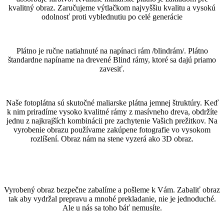
kvalitný obraz. Zaručujeme výtlačkom najvyššiu kvalitu a vysokú
odolnosť proti vyblednutiu po celé generácie
Plátno je ručne natiahnuté na napínaci rám /blindrám/. Plátno
štandardne napíname na drevené Blind rámy, ktoré sa dajú priamo
zavesiť.
Naše fotoplátna sú skutočné maliarske plátna jemnej štruktúry. Keď
k nim priradíme vysoko kvalitné rámy z masívneho dreva, obdržíte
jednu z najkrajších kombinácii pre zachytenie Vašich prežitkov. Na
vyrobenie obrazu používame zakúpene fotografie vo vysokom
rozlíšení. Obraz nám na stene vyzerá ako 3D obraz.
Vyrobený obraz bezpečne zabalíme a pošleme k Vám. Zabaliť obraz
tak aby vydržal prepravu a mnohé prekladanie, nie je jednoduché.
Ale u nás sa toho báť nemusíte.