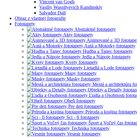
Vincent van Gogh
Vasiliy Wassilyevich Kandinskiy
Salvador Dali
Obraz z vlastnej fotografie
Fototapety
Abstraktné fototapety
Akty fototapety
Animované a 3D fototape
Autá a Motorky fototapety
Hudba a Tanec fototapety
Jedla a Nápoje fototapety
Kvety fototapety
Lietadlá a Lode fototapety
Mapy fototapety
Masky fototapety
Mestá a architektúra fo
Objekty a Detaily fototap
Ľudia a Osobnosti fotota
Oheň fototapety
Pre deti fototapety
Príroda a krajina fototapet
Sci - fi fototapety
Šport a Voľný čas fotota
Technika fototapety
Vesmir fototapety