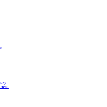
zy
razy
 stenu