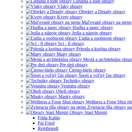
Lietadlá a lode obrazy
Vlaky obrazy
Objekty a Detaily obrazy
Kvety obrazy
Maľované obrazy na stenu
Hudba a tanec obrazy
Jedla a nápoje obrazy
Ľudia a osobnosti obrazy
Sci - fi obrazy
Príroda a krajina obrazy
Mapy obrazy
Mestá a architektúra obra
Pre deti obrazy
Čierno-bielo obrazy
Šport a voľný čas obrazy
Techniky obrazy
Vesmíru obrazy
Oheň obrazy
Masky obrazy
Wellness a Feng Shui ob
Zvieracia ríša obrazy na
Obrazy Starí Majstri
Frida Kahlo
Pal Fried
Rembrandt