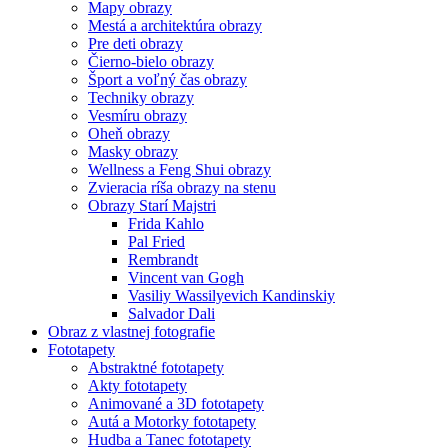
Mapy obrazy
Mestá a architektúra obrazy
Pre deti obrazy
Čierno-bielo obrazy
Šport a voľný čas obrazy
Techniky obrazy
Vesmíru obrazy
Oheň obrazy
Masky obrazy
Wellness a Feng Shui obrazy
Zvieracia ríša obrazy na stenu
Obrazy Starí Majstri
Frida Kahlo
Pal Fried
Rembrandt
Vincent van Gogh
Vasiliy Wassilyevich Kandinskiy
Salvador Dali
Obraz z vlastnej fotografie
Fototapety
Abstraktné fototapety
Akty fototapety
Animované a 3D fototapety
Autá a Motorky fototapety
Hudba a Tanec fototapety