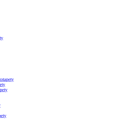
ty
totapety
ety
pety
y
pety