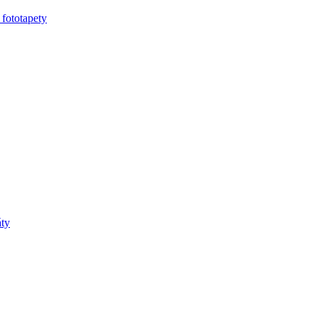
 fototapety
áty