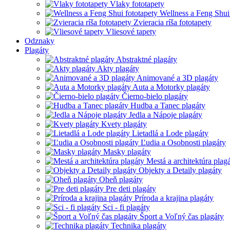
Vlaky fototapety
Wellness a Feng Shui
Zvieracia ríša fototapety
Vliesové tapety
Odznaky
Plagáty
Abstraktné plagáty
Akty plagáty
Animované a 3D plagáty
Auta a Motorky plagáty
Čierno-bielo plagáty
Hudba a Tanec plagáty
Jedla a Nápoje plagáty
Kvety plagáty
Lietadlá a Lode plagáty
Ľudia a Osobnosti plagáty
Masky plagáty
Mestá a architektúra plag
Objekty a Detaily plagáty
Oheň plagáty
Pre deti plagáty
Príroda a krajina plagáty
Sci - fi plagáty
Šport a Voľný čas plagáty
Technika plagáty