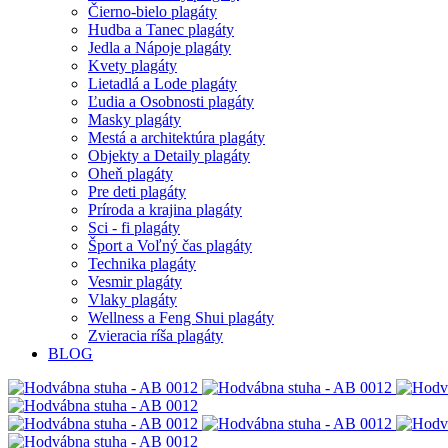
Čierno-bielo plagáty
Hudba a Tanec plagáty
Jedla a Nápoje plagáty
Kvety plagáty
Lietadlá a Lode plagáty
Ľudia a Osobnosti plagáty
Masky plagáty
Mestá a architektúra plagáty
Objekty a Detaily plagáty
Oheň plagáty
Pre deti plagáty
Príroda a krajina plagáty
Sci - fi plagáty
Šport a Voľný čas plagáty
Technika plagáty
Vesmir plagáty
Vlaky plagáty
Wellness a Feng Shui plagáty
Zvieracia ríša plagáty
BLOG