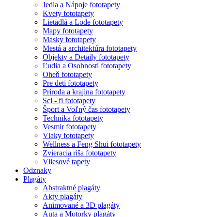
Jedla a Nápoje fototapety
Kvety fototapety
Lietadlá a Lode fototapety
Mapy fototapety
Masky fototapety
Mestá a architektúra fototapety
Objekty a Detaily fototapety
Ľudia a Osobnosti fototapety
Oheň fototapety
Pre deti fototapety
Príroda a krajina fototapety
Sci - fi fototapety
Šport a Voľný čas fototapety
Technika fototapety
Vesmir fototapety
Vlaky fototapety
Wellness a Feng Shui fototapety
Zvieracia ríša fototapety
Vliesové tapety
Odznaky
Plagáty
Abstraktné plagáty
Akty plagáty
Animované a 3D plagáty
Auta a Motorky plagáty