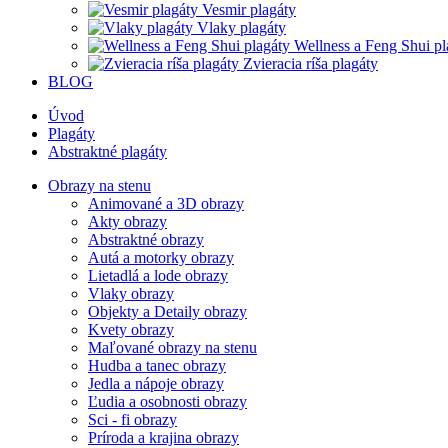
Vesmir plagáty
Vlaky plagáty
Wellness a Feng Shui pl
Zvieracia ríša plagáty
BLOG
Úvod
Plagáty
Abstraktné plagáty
Obrazy na stenu
Animované a 3D obrazy
Akty obrazy
Abstraktné obrazy
Autá a motorky obrazy
Lietadlá a lode obrazy
Vlaky obrazy
Objekty a Detaily obrazy
Kvety obrazy
Maľované obrazy na stenu
Hudba a tanec obrazy
Jedla a nápoje obrazy
Ľudia a osobnosti obrazy
Sci - fi obrazy
Príroda a krajina obrazy