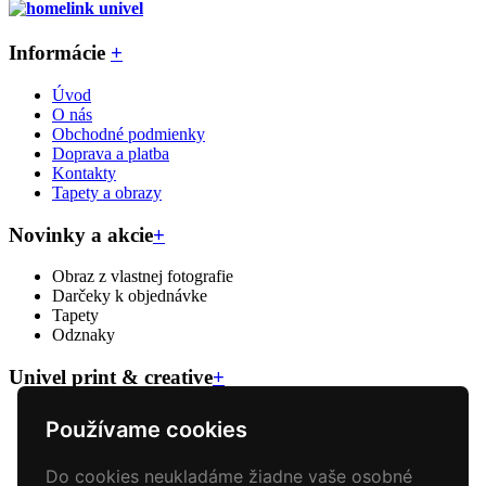
Informácie
+
Úvod
O nás
Obchodné podmienky
Doprava a platba
Kontakty
Tapety a obrazy
Novinky a akcie
+
Obraz z vlastnej fotografie
Darčeky k objednávke
Tapety
Odznaky
Univel print & creative
+
Veľkoformátova tlač
Používame cookies
Reklamný textil
Reklamné predmety
Do cookies neukladáme žiadne vaše osobné
Polepy áut