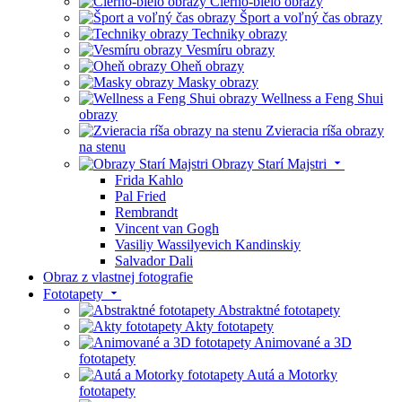
Čierno-bielo obrazy
Šport a voľný čas obrazy
Techniky obrazy
Vesmíru obrazy
Oheň obrazy
Masky obrazy
Wellness a Feng Shui
obrazy
Zvieracia ríša obrazy
na stenu
Obrazy Starí Majstri
Frida Kahlo
Pal Fried
Rembrandt
Vincent van Gogh
Vasiliy Wassilyevich Kandinskiy
Salvador Dali
Obraz z vlastnej fotografie
Fototapety
Abstraktné fototapety
Akty fototapety
Animované a 3D
fototapety
Autá a Motorky
fototapety