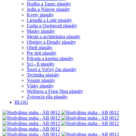
Hudba a Tanec plagáty
Jedla a Nápoje plagáty
Kvety plagáty
Lietadlá a Lode plagáty
Ľudia a Osobnosti plagáty
Masky plagáty
Mestá a architektúra plagáty
Objekty a Detaily plagáty
Oheň plagáty
Pre deti plagáty
Príroda a krajina plagáty
Sci - fi plagáty
Šport a Voľný čas plagáty
Technika plagáty
Vesmir plagáty
Vlaky plagáty
Wellness a Feng Shui plagáty
Zvieracia ríša plagáty
BLOG