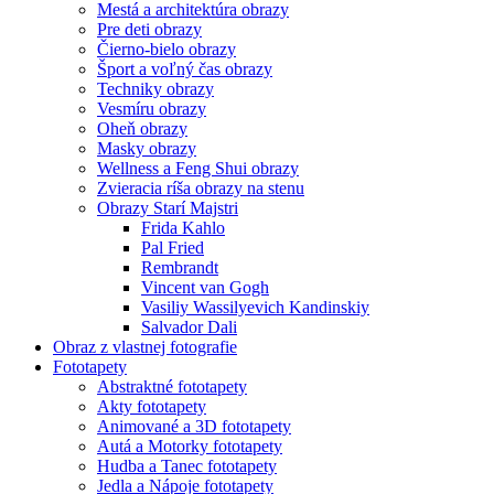
Mestá a architektúra obrazy
Pre deti obrazy
Čierno-bielo obrazy
Šport a voľný čas obrazy
Techniky obrazy
Vesmíru obrazy
Oheň obrazy
Masky obrazy
Wellness a Feng Shui obrazy
Zvieracia ríša obrazy na stenu
Obrazy Starí Majstri
Frida Kahlo
Pal Fried
Rembrandt
Vincent van Gogh
Vasiliy Wassilyevich Kandinskiy
Salvador Dali
Obraz z vlastnej fotografie
Fototapety
Abstraktné fototapety
Akty fototapety
Animované a 3D fototapety
Autá a Motorky fototapety
Hudba a Tanec fototapety
Jedla a Nápoje fototapety