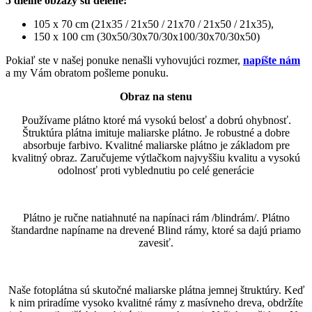
5 dielne obzazy sú delené:
105 x 70 cm (21x35 / 21x50 / 21x70 / 21x50 / 21x35),
150 x 100 cm (30x50/30x70/30x100/30x70/30x50)
Pokiaľ ste v našej ponuke nenašli vyhovujúci rozmer,
napíšte nám
a my Vám obratom pošleme ponuku.
Obraz na stenu
Používame plátno ktoré má vysokú belosť a dobrú ohybnosť.
Štruktúra plátna imituje maliarske plátno. Je robustné a dobre
absorbuje farbivo. Kvalitné maliarske plátno je základom pre
kvalitný obraz. Zaručujeme výtlačkom najvyššiu kvalitu a vysokú
odolnosť proti vyblednutiu po celé generácie
Plátno je ručne natiahnuté na napínaci rám /blindrám/. Plátno
štandardne napíname na drevené Blind rámy, ktoré sa dajú priamo
zavesiť.
Naše fotoplátna sú skutočné maliarske plátna jemnej štruktúry. Keď
k nim priradíme vysoko kvalitné rámy z masívneho dreva, obdržíte