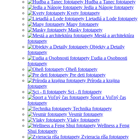
Hudba a Tanec fototapety
Jedla a Nápoje fototapety
Kvety fototapety
Lietadlá a Lode fototapety
Mapy fototapety
Masky fototapety
Mestá a architektúra
fototapety
Objekty a Detaily
fototapety
Ľudia a Osobnosti
fototapety
Oheň fototapety
Pre deti fototapety
Príroda a krajina
fototapety
Sci - fi fototapety
Šport a Voľný čas
fototapety
Technika fototapety
Vesmir fototapety
Vlaky fototapety
Wellness a Feng
Shui fototapety
Zvieracia ríša fototapety