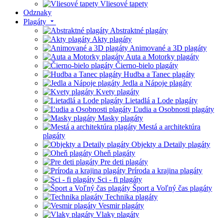
Vliesové tapety
Odznaky
Plagáty
Abstraktné plagáty
Akty plagáty
Animované a 3D plagáty
Auta a Motorky plagáty
Čierno-bielo plagáty
Hudba a Tanec plagáty
Jedla a Nápoje plagáty
Kvety plagáty
Lietadlá a Lode plagáty
Ľudia a Osobnosti plagáty
Masky plagáty
Mestá a architektúra
plagáty
Objekty a Detaily plagáty
Oheň plagáty
Pre deti plagáty
Príroda a krajina plagáty
Sci - fi plagáty
Šport a Voľný čas plagáty
Technika plagáty
Vesmir plagáty
Vlaky plagáty