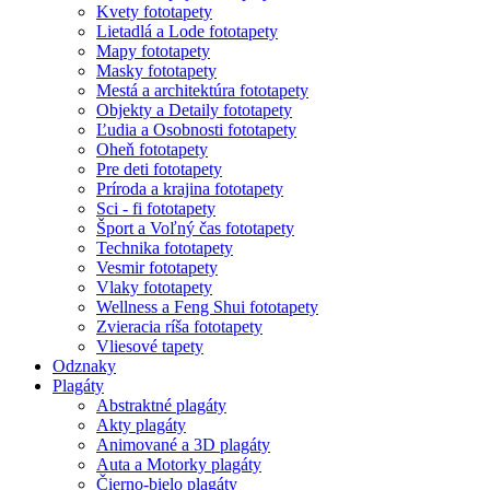
Kvety fototapety
Lietadlá a Lode fototapety
Mapy fototapety
Masky fototapety
Mestá a architektúra fototapety
Objekty a Detaily fototapety
Ľudia a Osobnosti fototapety
Oheň fototapety
Pre deti fototapety
Príroda a krajina fototapety
Sci - fi fototapety
Šport a Voľný čas fototapety
Technika fototapety
Vesmir fototapety
Vlaky fototapety
Wellness a Feng Shui fototapety
Zvieracia ríša fototapety
Vliesové tapety
Odznaky
Plagáty
Abstraktné plagáty
Akty plagáty
Animované a 3D plagáty
Auta a Motorky plagáty
Čierno-bielo plagáty