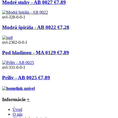
Modré stuhy - AB 0027
€7,89
uvl-328-0-0-1
Modrá špirála - AB 0022
€7,28
uvl-2362-0-0-1
Pod hladinou - MA 0129
€7,89
uvl-331-0-0-1
Príliv - AB 0025
€7,89
Informácie
+
Úvod
O nás