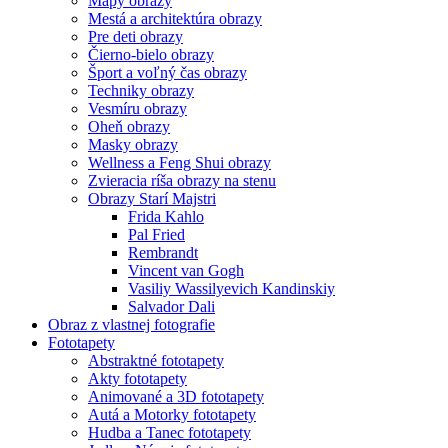
Mapy obrazy
Mestá a architektúra obrazy
Pre deti obrazy
Čierno-bielo obrazy
Šport a voľný čas obrazy
Techniky obrazy
Vesmíru obrazy
Oheň obrazy
Masky obrazy
Wellness a Feng Shui obrazy
Zvieracia ríša obrazy na stenu
Obrazy Starí Majstri
Frida Kahlo
Pal Fried
Rembrandt
Vincent van Gogh
Vasiliy Wassilyevich Kandinskiy
Salvador Dali
Obraz z vlastnej fotografie
Fototapety
Abstraktné fototapety
Akty fototapety
Animované a 3D fototapety
Autá a Motorky fototapety
Hudba a Tanec fototapety