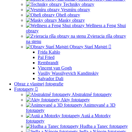
Techniky obrazy
Vesmíru obrazy
Oheň obrazy
Masky obrazy
Wellness a Feng Shui
obrazy
Zvieracia ríša obrazy
na stenu
Obrazy Starí Majstri
Frida Kahlo
Pal Fried
Rembrandt
Vincent van Gogh
Vasiliy Wassilyevich Kandinskiy
Salvador Dali
Obraz z vlastnej fotografie
Fototapety
Abstraktné fototapety
Akty fototapety
Animované a 3D
fototapety
Autá a Motorky
fototapety
Hudba a Tanec fototapety
Jedla a Nápoje fototapety