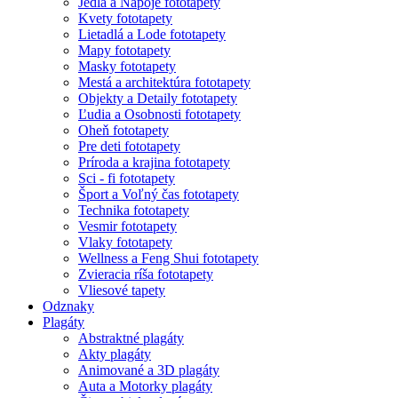
Jedla a Nápoje fototapety
Kvety fototapety
Lietadlá a Lode fototapety
Mapy fototapety
Masky fototapety
Mestá a architektúra fototapety
Objekty a Detaily fototapety
Ľudia a Osobnosti fototapety
Oheň fototapety
Pre deti fototapety
Príroda a krajina fototapety
Sci - fi fototapety
Šport a Voľný čas fototapety
Technika fototapety
Vesmir fototapety
Vlaky fototapety
Wellness a Feng Shui fototapety
Zvieracia ríša fototapety
Vliesové tapety
Odznaky
Plagáty
Abstraktné plagáty
Akty plagáty
Animované a 3D plagáty
Auta a Motorky plagáty