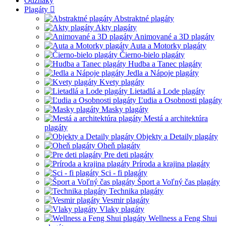
Odznaky
Plagáty
Abstraktné plagáty
Akty plagáty
Animované a 3D plagáty
Auta a Motorky plagáty
Čierno-bielo plagáty
Hudba a Tanec plagáty
Jedla a Nápoje plagáty
Kvety plagáty
Lietadlá a Lode plagáty
Ľudia a Osobnosti plagáty
Masky plagáty
Mestá a architektúra
plagáty
Objekty a Detaily plagáty
Oheň plagáty
Pre deti plagáty
Príroda a krajina plagáty
Sci - fi plagáty
Šport a Voľný čas plagáty
Technika plagáty
Vesmir plagáty
Vlaky plagáty
Wellness a Feng Shui