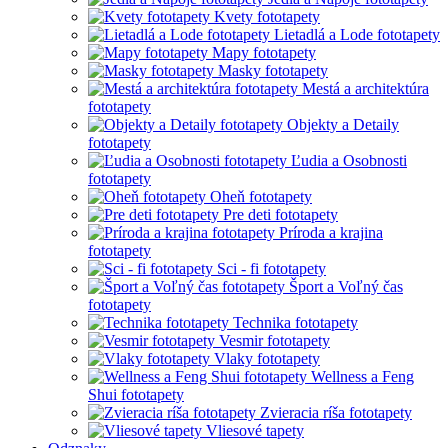
Kvety fototapety
Lietadlá a Lode fototapety
Mapy fototapety
Masky fototapety
Mestá a architektúra
fototapety
Objekty a Detaily
fototapety
Ľudia a Osobnosti
fototapety
Oheň fototapety
Pre deti fototapety
Príroda a krajina
fototapety
Sci - fi fototapety
Šport a Voľný čas
fototapety
Technika fototapety
Vesmir fototapety
Vlaky fototapety
Wellness a Feng
Shui fototapety
Zvieracia ríša fototapety
Vliesové tapety