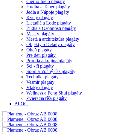
Čierno-bielo plagáty
Hudba a Tanec plagáty
Jedla a Nápoje plagáty
Kvety plagáty
Lietadlá a Lode plagáty
Ľudia a Osobnosti plagáty
Masky plagáty
Mestá a architektúra plagáty
Objekty a Detaily plagáty
Oheň plagáty
Pre deti plagáty
Príroda a krajina plagáty
Sci - fi plagáty
Šport a Voľný čas plagáty
Technika plagáty
Vesmir plagáty
Vlaky plagáty
Wellness a Feng Shui plagáty
Zvieracia ríša plagáty
BLOG