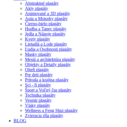
Abstraktné plagáty
Akty plagáty
Animované a 3D plagáty
Auta a Motorky plagáty
Čierno-bielo plagáty
Hudba a Tanec plagáty
Jedla a Nápoje plagáty
Kvety plagáty
Lietadlá a Lode plagáty
Ľudia a Osobnosti plagáty
Masky plagáty
Mestá a architektúra plagáty
Objekty a Detaily plagáty
Oheň plagáty
Pre deti plagáty
Príroda a krajina plagáty
Sci - fi plagáty
Šport a Voľný čas plagáty
Technika plagáty
Vesmir plagáty
Vlaky plagáty
Wellness a Feng Shui plagáty
Zvieracia ríša plagáty
BLOG