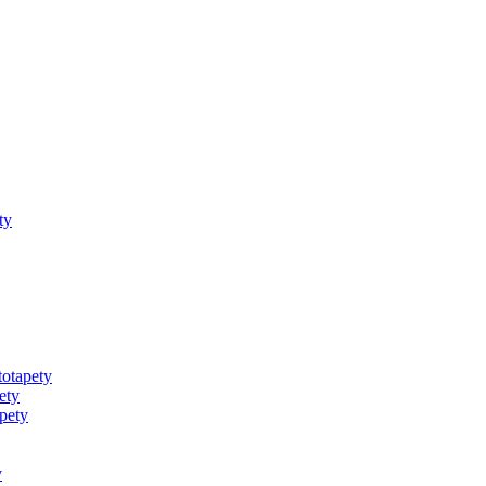
ty
totapety
ety
pety
y