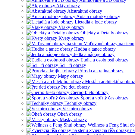
Animované a 3D obrazy
Akty obrazy
Abstraktné obrazy
Autá a motorky obrazy
Lietadlá a lode obrazy
Vlaky obrazy
Objekty a Detaily obrazy
Kvety obrazy
Maľované obrazy na stenu
Hudba a tanec obrazy
Jedla a nápoje obrazy
Ľudia a osobnosti obrazy
Sci - fi obrazy
Príroda a krajina obrazy
Mapy obrazy
Mestá a architektúra obra
Pre deti obrazy
Čierno-bielo obrazy
Šport a voľný čas obrazy
Techniky obrazy
Vesmíru obrazy
Oheň obrazy
Masky obrazy
Wellness a Feng Shui ob
Zvieracia ríša obrazy na