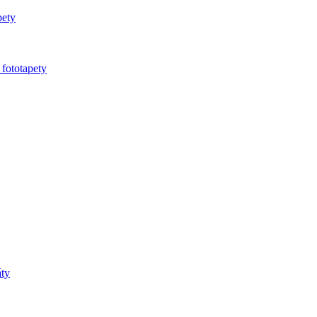
pety
 fototapety
áty