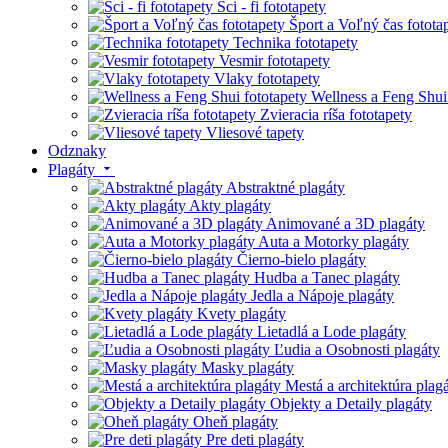
Sci - fi fototapety
Šport a Voľný čas fotota
Technika fototapety
Vesmir fototapety
Vlaky fototapety
Wellness a Feng Shui
Zvieracia ríša fototapety
Vliesové tapety
Odznaky
Plagáty
Abstraktné plagáty
Akty plagáty
Animované a 3D plagáty
Auta a Motorky plagáty
Čierno-bielo plagáty
Hudba a Tanec plagáty
Jedla a Nápoje plagáty
Kvety plagáty
Lietadlá a Lode plagáty
Ľudia a Osobnosti plagáty
Masky plagáty
Mestá a architektúra plag
Objekty a Detaily plagáty
Oheň plagáty
Pre deti plagáty