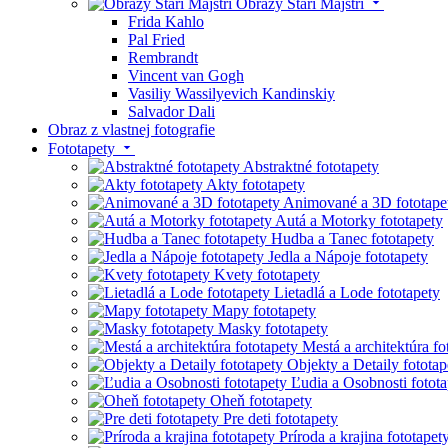
Obrazy Starí Majstri
Frida Kahlo
Pal Fried
Rembrandt
Vincent van Gogh
Vasiliy Wassilyevich Kandinskiy
Salvador Dali
Obraz z vlastnej fotografie
Fototapety
Abstraktné fototapety
Akty fototapety
Animované a 3D fototape
Autá a Motorky fototapety
Hudba a Tanec fototapety
Jedla a Nápoje fototapety
Kvety fototapety
Lietadlá a Lode fototapety
Mapy fototapety
Masky fototapety
Mestá a architektúra fo
Objekty a Detaily fototap
Ľudia a Osobnosti fotota
Oheň fototapety
Pre deti fototapety
Príroda a krajina fototapet