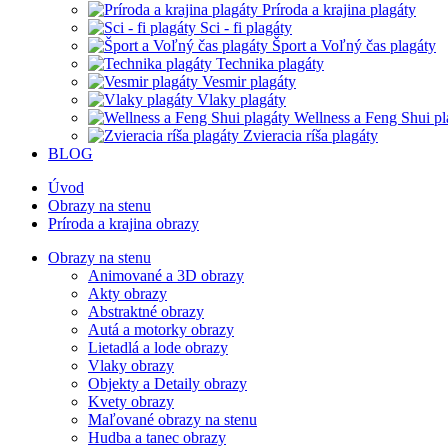
Príroda a krajina plagáty
Sci - fi plagáty
Šport a Voľný čas plagáty
Technika plagáty
Vesmir plagáty
Vlaky plagáty
Wellness a Feng Shui pl
Zvieracia ríša plagáty
BLOG
Úvod
Obrazy na stenu
Príroda a krajina obrazy
Obrazy na stenu
Animované a 3D obrazy
Akty obrazy
Abstraktné obrazy
Autá a motorky obrazy
Lietadlá a lode obrazy
Vlaky obrazy
Objekty a Detaily obrazy
Kvety obrazy
Maľované obrazy na stenu
Hudba a tanec obrazy