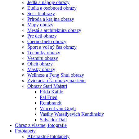
Jedla a nápoje obrazy
Ľudia a osobnosti obrazy
Sci - fi obrazy
Príroda a krajina obrazy
Mapy obrazy
Mestá a architektúra obrazy
Pre deti obrazy
Čierno-bielo obrazy
Šport a voľný čas obrazy
Techniky obrazy
Vesmíru obrazy
Oheň obrazy
Masky obrazy
Wellness a Feng Shui obrazy
Zvieracia ríša obrazy na stenu
Obrazy Starí Majstri
Frida Kahlo
Pal Fried
Rembrandt
Vincent van Gogh
Vasiliy Wassilyevich Kandinskiy
Salvador Dali
Obraz z vlastnej fotografie
Fototapety
Abstraktné fototapety