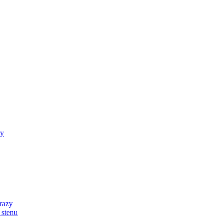
zy
razy
 stenu