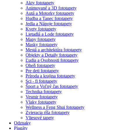
Akty fototapety
Animované a 3D fototapety
Autá a Motorky fototapety
Hudba a Tanec fototapety
Jedla a Nápoje fototapety
Kvety fototapety
Lietadlá a Lode fototapety
Mapy fototapety
Masky fototapety
Mestá a architektúra fototapety
Objekty a Detaily fototapety
Ľudia a Osobnosti fototapety
Oheň fototapety
Pre deti fototapety
Príroda a krajina fototapety
Sci - fi fototapety
Šport a Voľný čas fototapety
Technika fototapety
Vesmir fototapety
Vlaky fototapety
Wellness a Feng Shui fototapety
Zvieracia ríša fototapety
Vliesové tapety
Odznaky
Plagáty