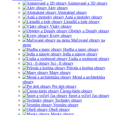
Animované a 3D obrazy
Akty obrazy
Abstraktné obrazy
Autá a motorky obrazy
Lietadlá a lode obrazy
Vlaky obrazy
Objekty a Detaily obrazy
Kvety obrazy
Maľované obrazy na
stenu
Hudba a tanec obrazy
Jedla a nápoje obrazy
Ľudia a osobnosti obrazy
Sci - fi obrazy
Príroda a krajina obrazy
Mapy obrazy
Mestá a architektúra
obrazy
Pre deti obrazy
Čierno-bielo obrazy
Šport a voľný čas obrazy
Techniky obrazy
Vesmíru obrazy
Oheň obrazy
Masky obrazy