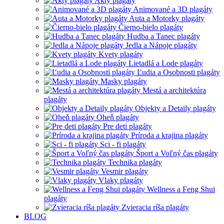
Akty plagáty
Animované a 3D plagáty
Auta a Motorky plagáty
Čierno-bielo plagáty
Hudba a Tanec plagáty
Jedla a Nápoje plagáty
Kvety plagáty
Lietadlá a Lode plagáty
Ľudia a Osobnosti plagáty
Masky plagáty
Mestá a architektúra
plagáty
Objekty a Detaily plagáty
Oheň plagáty
Pre deti plagáty
Príroda a krajina plagáty
Sci - fi plagáty
Šport a Voľný čas plagáty
Technika plagáty
Vesmir plagáty
Vlaky plagáty
Wellness a Feng Shui
plagáty
Zvieracia ríša plagáty
BLOG