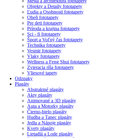
Mestá a architektúra fototapety
Objekty a Detaily fototapety
Ľudia a Osobnosti fototapety
Oheň fototapety
Pre deti fototapety
Príroda a krajina fototapety
Sci - fi fototapety
Šport a Voľný čas fototapety
Technika fototapety
Vesmir fototapety
Vlaky fototapety
Wellness a Feng Shui fototapety
Zvieracia ríša fototapety
Vliesové tapety
Odznaky
Plagáty
Abstraktné plagáty
Akty plagáty
Animované a 3D plagáty
Auta a Motorky plagáty
Čierno-bielo plagáty
Hudba a Tanec plagáty
Jedla a Nápoje plagáty
Kvety plagáty
Lietadlá a Lode plagáty