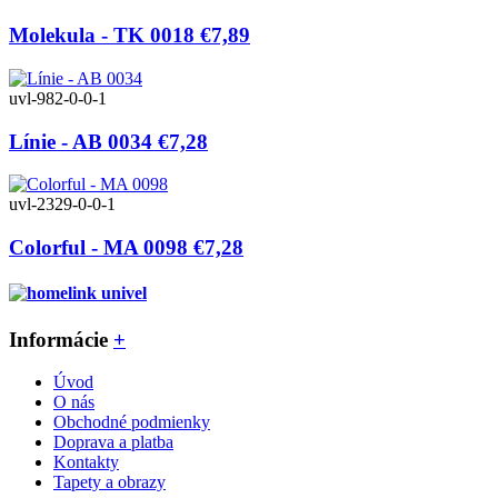
Molekula - TK 0018
€7,89
uvl-982-0-0-1
Línie - AB 0034
€7,28
uvl-2329-0-0-1
Colorful - MA 0098
€7,28
Informácie
+
Úvod
O nás
Obchodné podmienky
Doprava a platba
Kontakty
Tapety a obrazy