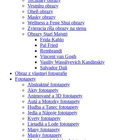
Techniky obrazy
Vesmíru obrazy
Oheň obrazy
Masky obrazy
Wellness a Feng Shui obrazy
Zvieracia ríša obrazy na stenu
Obrazy Starí Majstri
Frida Kahlo
Pal Fried
Rembrandt
Vincent van Gogh
Vasiliy Wassilyevich Kandinskiy
Salvador Dali
Obraz z vlastnej fotografie
Fototapety
Abstraktné fototapety
Akty fototapety
Animované a 3D fototapety
Autá a Motorky fototapety
Hudba a Tanec fototapety
Jedla a Nápoje fototapety
Kvety fototapety
Lietadlá a Lode fototapety
Mapy fototapety
Masky fototapety