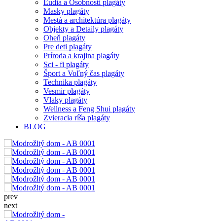
Ľudia a Osobnosti plagáty
Masky plagáty
Mestá a architektúra plagáty
Objekty a Detaily plagáty
Oheň plagáty
Pre deti plagáty
Príroda a krajina plagáty
Sci - fi plagáty
Šport a Voľný čas plagáty
Technika plagáty
Vesmir plagáty
Vlaky plagáty
Wellness a Feng Shui plagáty
Zvieracia ríša plagáty
BLOG
prev
next