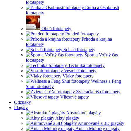
fototapety
Ľudia a Osobnosti
fototapety
Oheň fototapety
Pre deti fototapety
Príroda a krajina
fototapety
Sci - fi fototapety
Šport a Voľný čas
fototapety
Technika fototapety
Vesmir fototapety
Vlaky fototapety
Wellness a Feng
Shui fototapety
Zvieracia ríša fototapety
Vliesové tapety
Odznaky
Plagáty
Abstraktné plagáty
Akty plagáty
Animované a 3D plagáty
Auta a Motorky plagáty