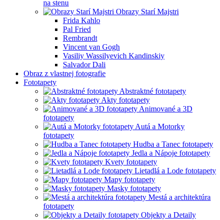
na stenu
Obrazy Starí Majstri
Frida Kahlo
Pal Fried
Rembrandt
Vincent van Gogh
Vasiliy Wassilyevich Kandinskiy
Salvador Dali
Obraz z vlastnej fotografie
Fototapety
Abstraktné fototapety
Akty fototapety
Animované a 3D
fototapety
Autá a Motorky
fototapety
Hudba a Tanec fototapety
Jedla a Nápoje fototapety
Kvety fototapety
Lietadlá a Lode fototapety
Mapy fototapety
Masky fototapety
Mestá a architektúra
fototapety
Objekty a Detaily