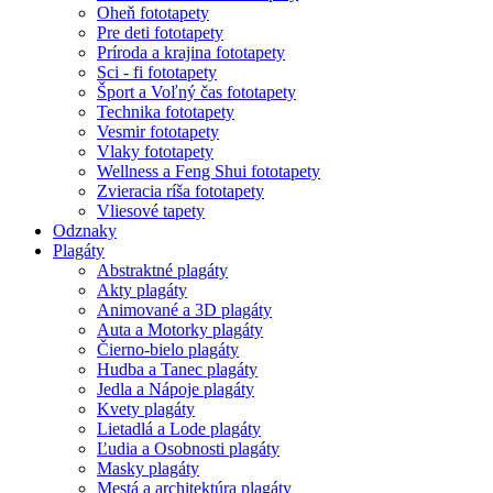
Oheň fototapety
Pre deti fototapety
Príroda a krajina fototapety
Sci - fi fototapety
Šport a Voľný čas fototapety
Technika fototapety
Vesmir fototapety
Vlaky fototapety
Wellness a Feng Shui fototapety
Zvieracia ríša fototapety
Vliesové tapety
Odznaky
Plagáty
Abstraktné plagáty
Akty plagáty
Animované a 3D plagáty
Auta a Motorky plagáty
Čierno-bielo plagáty
Hudba a Tanec plagáty
Jedla a Nápoje plagáty
Kvety plagáty
Lietadlá a Lode plagáty
Ľudia a Osobnosti plagáty
Masky plagáty
Mestá a architektúra plagáty