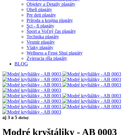
Objekty a Detaily plagáty
Oheň plagáty
Pre deti plagáty
Príroda a krajina plagáty
Sci - fi plagáty
Šport a Voľný čas plagáty
Technika plagáty
Vesmir plagáty
Vlaky plagáty
Wellness a Feng Shui plagáty
Zvieracia ríša plagáty
BLOG
aj 3 a 5
dielný
Modré kryštáliky - AB 0003