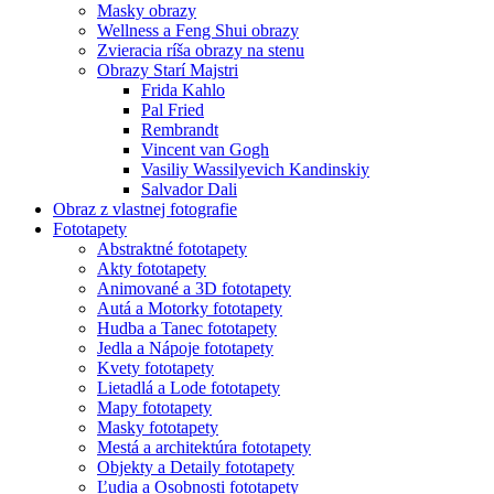
Masky obrazy
Wellness a Feng Shui obrazy
Zvieracia ríša obrazy na stenu
Obrazy Starí Majstri
Frida Kahlo
Pal Fried
Rembrandt
Vincent van Gogh
Vasiliy Wassilyevich Kandinskiy
Salvador Dali
Obraz z vlastnej fotografie
Fototapety
Abstraktné fototapety
Akty fototapety
Animované a 3D fototapety
Autá a Motorky fototapety
Hudba a Tanec fototapety
Jedla a Nápoje fototapety
Kvety fototapety
Lietadlá a Lode fototapety
Mapy fototapety
Masky fototapety
Mestá a architektúra fototapety
Objekty a Detaily fototapety
Ľudia a Osobnosti fototapety