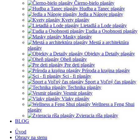
Čierno-bielo plagáty
Hudba a Tanec plagáty
Jedla a Nápoje plagáty
Kvety plagáty
Lietadlá a Lode plagáty
Ľudia a Osobnosti plagáty
Masky plagáty
Mestá a architektúra
plagáty
Objekty a Detaily plagáty
Oheň plagáty
Pre deti plagáty
Príroda a krajina plagáty
Sci - fi plagáty
Šport a Voľný čas plagáty
Technika plagáty
Vesmir plagáty
Vlaky plagáty
Wellness a Feng Shui
plagáty
Zvieracia ríša plagáty
BLOG
Úvod
Obrazy na stenu