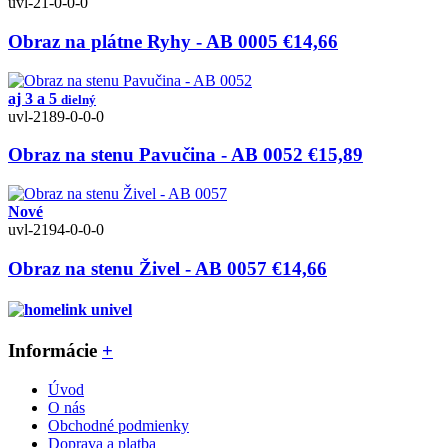
uvl-21-0-0-0
Obraz na plátne Ryhy - AB 0005
€14,66
aj 3 a 5
dielný
uvl-2189-0-0-0
Obraz na stenu Pavučina - AB 0052
€15,89
Nové
uvl-2194-0-0-0
Obraz na stenu Živel - AB 0057
€14,66
Informácie
+
Úvod
O nás
Obchodné podmienky
Doprava a platba