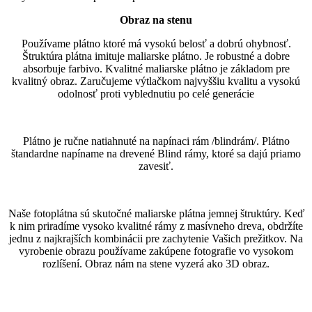
Obraz na stenu
Používame plátno ktoré má vysokú belosť a dobrú ohybnosť.
Štruktúra plátna imituje maliarske plátno. Je robustné a dobre
absorbuje farbivo. Kvalitné maliarske plátno je základom pre
kvalitný obraz. Zaručujeme výtlačkom najvyššiu kvalitu a vysokú
odolnosť proti vyblednutiu po celé generácie
Plátno je ručne natiahnuté na napínaci rám /blindrám/. Plátno
štandardne napíname na drevené Blind rámy, ktoré sa dajú priamo
zavesiť.
Naše fotoplátna sú skutočné maliarske plátna jemnej štruktúry. Keď
k nim priradíme vysoko kvalitné rámy z masívneho dreva, obdržíte
jednu z najkrajších kombinácii pre zachytenie Vašich prežitkov. Na
vyrobenie obrazu používame zakúpene fotografie vo vysokom
rozlíšení. Obraz nám na stene vyzerá ako 3D obraz.