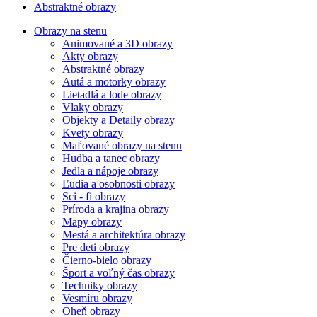
Abstraktné obrazy
Obrazy na stenu
Animované a 3D obrazy
Akty obrazy
Abstraktné obrazy
Autá a motorky obrazy
Lietadlá a lode obrazy
Vlaky obrazy
Objekty a Detaily obrazy
Kvety obrazy
Maľované obrazy na stenu
Hudba a tanec obrazy
Jedla a nápoje obrazy
Ľudia a osobnosti obrazy
Sci - fi obrazy
Príroda a krajina obrazy
Mapy obrazy
Mestá a architektúra obrazy
Pre deti obrazy
Čierno-bielo obrazy
Šport a voľný čas obrazy
Techniky obrazy
Vesmíru obrazy
Oheň obrazy