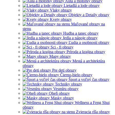
Autá a motorky obrazy
Lietadlá a lode obrazy
Vlaky obrazy
Objekty a Detaily obrazy
Kvety obrazy
Maľované obrazy na
stenu
Hudba a tanec obrazy
Jedla a nápoje obrazy
Ľudia a osobnosti obrazy
Sci - fi obrazy
Príroda a krajina obrazy
Mapy obrazy
Mestá a architektúra
obrazy
Pre deti obrazy
Čierno-bielo obrazy
Šport a voľný čas obrazy
Techniky obrazy
Vesmíru obrazy
Oheň obrazy
Masky obrazy
Wellness a Feng Shui
obrazy
Zvieracia ríša obrazy