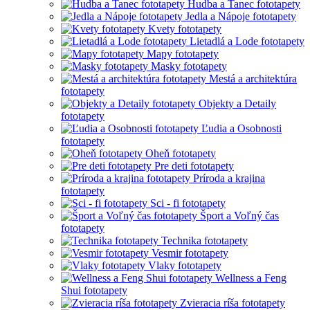
Hudba a Tanec fototapety
Jedla a Nápoje fototapety
Kvety fototapety
Lietadlá a Lode fototapety
Mapy fototapety
Masky fototapety
Mestá a architektúra
fototapety
Objekty a Detaily
fototapety
Ľudia a Osobnosti
fototapety
Oheň fototapety
Pre deti fototapety
Príroda a krajina
fototapety
Sci - fi fototapety
Šport a Voľný čas
fototapety
Technika fototapety
Vesmir fototapety
Vlaky fototapety
Wellness a Feng
Shui fototapety
Zvieracia ríša fototapety