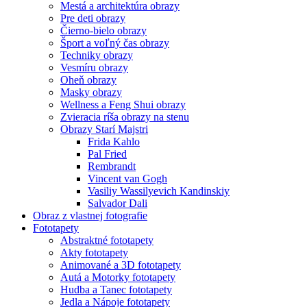
Mestá a architektúra obrazy
Pre deti obrazy
Čierno-bielo obrazy
Šport a voľný čas obrazy
Techniky obrazy
Vesmíru obrazy
Oheň obrazy
Masky obrazy
Wellness a Feng Shui obrazy
Zvieracia ríša obrazy na stenu
Obrazy Starí Majstri
Frida Kahlo
Pal Fried
Rembrandt
Vincent van Gogh
Vasiliy Wassilyevich Kandinskiy
Salvador Dali
Obraz z vlastnej fotografie
Fototapety
Abstraktné fototapety
Akty fototapety
Animované a 3D fototapety
Autá a Motorky fototapety
Hudba a Tanec fototapety
Jedla a Nápoje fototapety