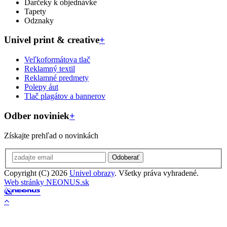
Darčeky k objednávke
Tapety
Odznaky
Univel print & creative
+
Veľkoformátova tlač
Reklamný textil
Reklamné predmety
Polepy áut
Tlač plagátov a bannerov
Odber noviniek
+
Získajte prehľad o novinkách
Odoberať
Copyright (C) 2026
Univel obrazy
. Všetky práva vyhradené.
Web stránky NEONUS.sk