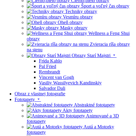
Čierno-bielo obrazy
Šport a voľný čas obrazy
Techniky obrazy
Vesmíru obrazy
Oheň obrazy
Masky obrazy
Wellness a Feng Shui
obrazy
Zvieracia ríša obrazy
na stenu
Obrazy Starí Majstri
Frida Kahlo
Pal Fried
Rembrandt
Vincent van Gogh
Vasiliy Wassilyevich Kandinskiy
Salvador Dali
Obraz z vlastnej fotografie
Fototapety
Abstraktné fototapety
Akty fototapety
Animované a 3D
fototapety
Autá a Motorky
fototapety