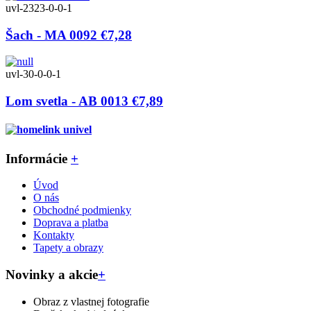
uvl-2323-0-0-1
Šach - MA 0092
€7,28
uvl-30-0-0-1
Lom svetla - AB 0013
€7,89
Informácie
+
Úvod
O nás
Obchodné podmienky
Doprava a platba
Kontakty
Tapety a obrazy
Novinky a akcie
+
Obraz z vlastnej fotografie