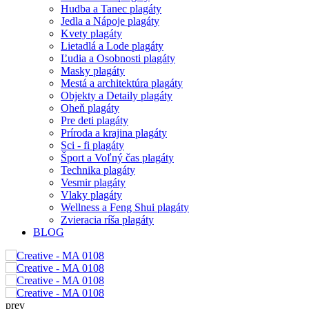
Hudba a Tanec plagáty
Jedla a Nápoje plagáty
Kvety plagáty
Lietadlá a Lode plagáty
Ľudia a Osobnosti plagáty
Masky plagáty
Mestá a architektúra plagáty
Objekty a Detaily plagáty
Oheň plagáty
Pre deti plagáty
Príroda a krajina plagáty
Sci - fi plagáty
Šport a Voľný čas plagáty
Technika plagáty
Vesmir plagáty
Vlaky plagáty
Wellness a Feng Shui plagáty
Zvieracia ríša plagáty
BLOG
prev