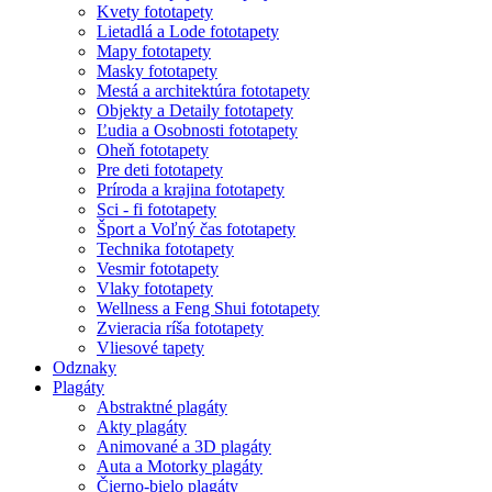
Kvety fototapety
Lietadlá a Lode fototapety
Mapy fototapety
Masky fototapety
Mestá a architektúra fototapety
Objekty a Detaily fototapety
Ľudia a Osobnosti fototapety
Oheň fototapety
Pre deti fototapety
Príroda a krajina fototapety
Sci - fi fototapety
Šport a Voľný čas fototapety
Technika fototapety
Vesmir fototapety
Vlaky fototapety
Wellness a Feng Shui fototapety
Zvieracia ríša fototapety
Vliesové tapety
Odznaky
Plagáty
Abstraktné plagáty
Akty plagáty
Animované a 3D plagáty
Auta a Motorky plagáty
Čierno-bielo plagáty