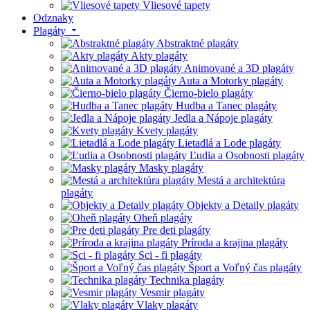
Vliesové tapety
Odznaky
Plagáty
Abstraktné plagáty
Akty plagáty
Animované a 3D plagáty
Auta a Motorky plagáty
Čierno-bielo plagáty
Hudba a Tanec plagáty
Jedla a Nápoje plagáty
Kvety plagáty
Lietadlá a Lode plagáty
Ľudia a Osobnosti plagáty
Masky plagáty
Mestá a architektúra
plagáty
Objekty a Detaily plagáty
Oheň plagáty
Pre deti plagáty
Príroda a krajina plagáty
Sci - fi plagáty
Šport a Voľný čas plagáty
Technika plagáty
Vesmir plagáty
Vlaky plagáty