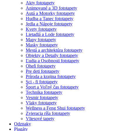
Akty fototapety
Animované a 3D fototapety
Autá a Motorky fototapety
Hudba a Tanec fototapety
Jedla a Nápoje fototapety
Kvety fototapety
Lietadlá a Lode fototapety
Mapy fototapety
Masky fototapety
Mestá a architektúra fototapety
Objekty a Detaily fototapety
Ľudia a Osobnosti fototapety
Oheň fototapety
Pre deti fototapety
Príroda a krajina fototapety
Sci - fi fototapety
Šport a Voľný čas fototapety
Technika fototapety
Vesmir fototapety
Vlaky fototapety
Wellness a Feng Shui fototapety
Zvieracia ríša fototapety
Vliesové tapety
Odznaky
Plagáty