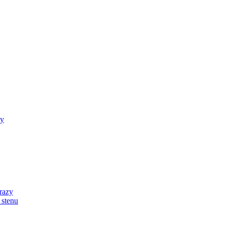
zy
razy
 stenu