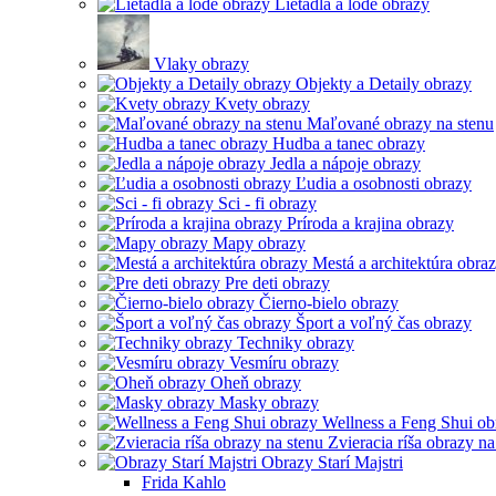
Lietadlá a lode obrazy
Vlaky obrazy
Objekty a Detaily obrazy
Kvety obrazy
Maľované obrazy na stenu
Hudba a tanec obrazy
Jedla a nápoje obrazy
Ľudia a osobnosti obrazy
Sci - fi obrazy
Príroda a krajina obrazy
Mapy obrazy
Mestá a architektúra obra
Pre deti obrazy
Čierno-bielo obrazy
Šport a voľný čas obrazy
Techniky obrazy
Vesmíru obrazy
Oheň obrazy
Masky obrazy
Wellness a Feng Shui ob
Zvieracia ríša obrazy na
Obrazy Starí Majstri
Frida Kahlo