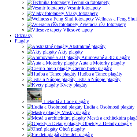
Technika fototapety
Vesmir fototapety
Vlaky fototapety
Wellness a Feng Shui
Zvieracia ríša fototapety
Vliesové tapety
Odznaky
Plagáty
Abstraktné plagáty
Akty plagáty
Animované a 3D plagáty
Auta a Motorky plagáty
Čierno-bielo plagáty
Hudba a Tanec plagáty
Jedla a Nápoje plagáty
Kvety plagáty
Lietadlá a Lode plagáty
Ľudia a Osobnosti plagáty
Masky plagáty
Mestá a architektúra plag
Objekty a Detaily plagáty
Oheň plagáty
Pre deti plagáty