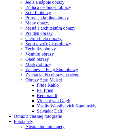
Jedla a nápoje obrazy
Ľudia a osobnosti obrazy
Sci - fi obrazy
Príroda a krajina obrazy
Mapy obrazy
Mestá a architektúra obrazy
Pre deti obrazy
Čierno-bielo obrazy
Šport a voľný čas obrazy
Techniky obrazy
Vesmíru obrazy
Oheň obrazy
Masky obrazy
Wellness a Feng Shui obrazy
Zvieracia ríša obrazy na stenu
Obrazy Starí Majstri
Frida Kahlo
Pal Fried
Rembrandt
Vincent van Gogh
Vasiliy Wassilyevich Kandinskiy
Salvador Dali
Obraz z vlastnej fotografie
Fototapety
Abstraktné fototapety