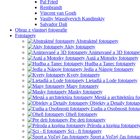
Pal Fried
Rembrandt
Vincent van Gogh
Vasiliy Wassilyevich Kandinskiy
Salvador Dali
Obraz z vlastnej fotografie
Fototapety
Abstraktné fototapety
Akty fototapety
Animované a 3D fototape
Autá a Motorky fototapety
Hudba a Tanec fototapety
Jedla a Nápoje fototapety
Kvety fototapety
Lietadlá a Lode fototapety
Mapy fototapety
Masky fototapety
Mestá a architektúra fo
Objekty a Detaily fototap
Ľudia a Osobnosti fotota
Oheň fototapety
Pre deti fototapety
Príroda a krajina fototapet
Sci - fi fototapety
Šport a Voľný čas fotota