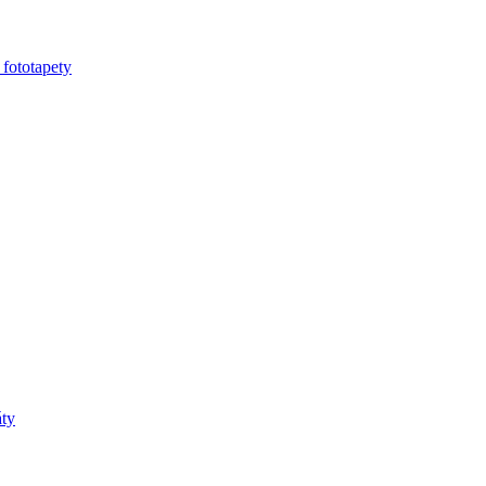
 fototapety
áty