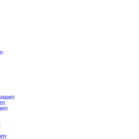
ty
totapety
ety
pety
y
pety