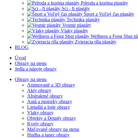
Príroda a krajina plagáty
Sci - fi plagáty
Šport a Voľný čas plagáty
Technika plagáty
Vesmir plagáty
Vlaky plagáty
Wellness a Feng Shui pl
Zvieracia ríša plagáty
BLOG
Úvod
Obrazy na stenu
Jedla a nápoje obrazy
Obrazy na stenu
Animované a 3D obrazy
Akty obrazy
Abstraktné obrazy
Autá a motorky obrazy
Lietadlá a lode obrazy
Vlaky obrazy
Objekty a Detaily obrazy
Kvety obrazy
Maľované obrazy na stenu
Hudba a tanec obrazy