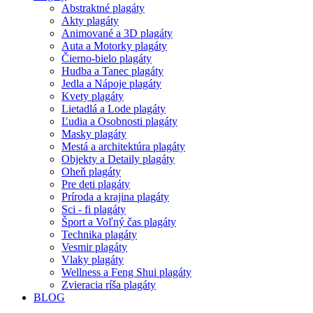
Abstraktné plagáty
Akty plagáty
Animované a 3D plagáty
Auta a Motorky plagáty
Čierno-bielo plagáty
Hudba a Tanec plagáty
Jedla a Nápoje plagáty
Kvety plagáty
Lietadlá a Lode plagáty
Ľudia a Osobnosti plagáty
Masky plagáty
Mestá a architektúra plagáty
Objekty a Detaily plagáty
Oheň plagáty
Pre deti plagáty
Príroda a krajina plagáty
Sci - fi plagáty
Šport a Voľný čas plagáty
Technika plagáty
Vesmir plagáty
Vlaky plagáty
Wellness a Feng Shui plagáty
Zvieracia ríša plagáty
BLOG