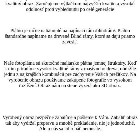
kvalitný obraz. Zaručujeme výtlačkom najvyššiu kvalitu a vysokú
odolnosť proti vyblednutiu po celé generácie
Plátno je ručne natiahnuté na napínaci rám /blindrám/. Plátno
štandardne napíname na drevené Blind rámy, ktoré sa dajú priamo
zavesiť.
Naše fotoplátna sú skutočné maliarske plátna jemnej štruktúry. Keď
k nim priradíme vysoko kvalitné rámy z masívneho dreva, obdržíte
jednu z najkrajších kombinácii pre zachytenie Vašich prežitkov. Na
vyrobenie obrazu používame zakúpene fotografie vo vysokom
rozlíšení. Obraz nám na stene vyzerá ako 3D obraz.
Vyrobený obraz bezpečne zabalíme a pošleme k Vám. Zabaliť obraz
tak aby vydržal prepravu a mnohé prekladanie, nie je jednoduché.
Ale u nás sa toho báť nemusíte.