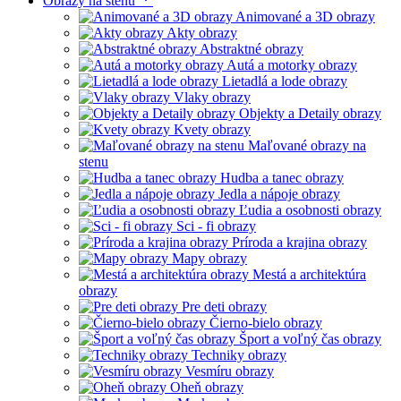
Obrazy na stenu
Animované a 3D obrazy
Akty obrazy
Abstraktné obrazy
Autá a motorky obrazy
Lietadlá a lode obrazy
Vlaky obrazy
Objekty a Detaily obrazy
Kvety obrazy
Maľované obrazy na
stenu
Hudba a tanec obrazy
Jedla a nápoje obrazy
Ľudia a osobnosti obrazy
Sci - fi obrazy
Príroda a krajina obrazy
Mapy obrazy
Mestá a architektúra
obrazy
Pre deti obrazy
Čierno-bielo obrazy
Šport a voľný čas obrazy
Techniky obrazy
Vesmíru obrazy
Oheň obrazy