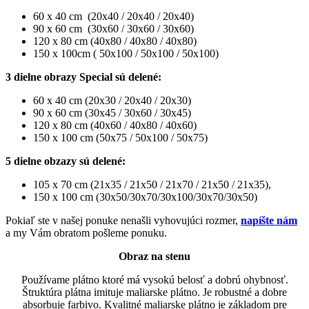
60 x 40 cm (20x40 / 20x40 / 20x40)
90 x 60 cm (30x60 / 30x60 / 30x60)
120 x 80 cm (40x80 / 40x80 / 40x80)
150 x 100cm ( 50x100 / 50x100 / 50x100)
3 dielne obrazy Special sú delené:
60 x 40 cm (20x30 / 20x40 / 20x30)
90 x 60 cm (30x45 / 30x60 / 30x45)
120 x 80 cm (40x60 / 40x80 / 40x60)
150 x 100 cm (50x75 / 50x100 / 50x75)
5 dielne obzazy sú delené:
105 x 70 cm (21x35 / 21x50 / 21x70 / 21x50 / 21x35),
150 x 100 cm (30x50/30x70/30x100/30x70/30x50)
Pokiaľ ste v našej ponuke nenašli vyhovujúci rozmer,
napíšte nám
a my Vám obratom pošleme ponuku.
Obraz na stenu
Používame plátno ktoré má vysokú belosť a dobrú ohybnosť.
Štruktúra plátna imituje maliarske plátno. Je robustné a dobre
absorbuje farbivo. Kvalitné maliarske plátno je základom pre