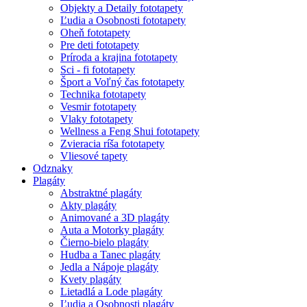
Objekty a Detaily fototapety
Ľudia a Osobnosti fototapety
Oheň fototapety
Pre deti fototapety
Príroda a krajina fototapety
Sci - fi fototapety
Šport a Voľný čas fototapety
Technika fototapety
Vesmir fototapety
Vlaky fototapety
Wellness a Feng Shui fototapety
Zvieracia ríša fototapety
Vliesové tapety
Odznaky
Plagáty
Abstraktné plagáty
Akty plagáty
Animované a 3D plagáty
Auta a Motorky plagáty
Čierno-bielo plagáty
Hudba a Tanec plagáty
Jedla a Nápoje plagáty
Kvety plagáty
Lietadlá a Lode plagáty
Ľudia a Osobnosti plagáty