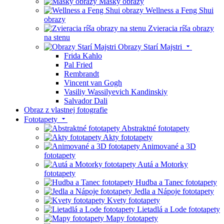
Masky obrazy
Wellness a Feng Shui
obrazy
Zvieracia ríša obrazy
na stenu
Obrazy Starí Majstri
Frida Kahlo
Pal Fried
Rembrandt
Vincent van Gogh
Vasiliy Wassilyevich Kandinskiy
Salvador Dali
Obraz z vlastnej fotografie
Fototapety
Abstraktné fototapety
Akty fototapety
Animované a 3D
fototapety
Autá a Motorky
fototapety
Hudba a Tanec fototapety
Jedla a Nápoje fototapety
Kvety fototapety
Lietadlá a Lode fototapety
Mapy fototapety