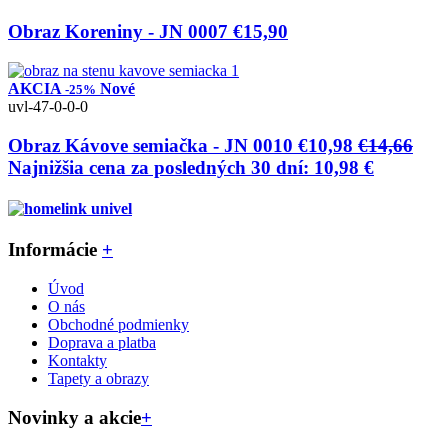
Obraz Koreniny - JN 0007
€15,90
AKCIA
Nové
-25%
uvl-47-0-0-0
Obraz Kávove semiačka - JN 0010
€10,98
€14,66
Najnižšia cena za posledných 30 dní: 10,98 €
Informácie
+
Úvod
O nás
Obchodné podmienky
Doprava a platba
Kontakty
Tapety a obrazy
Novinky a akcie
+