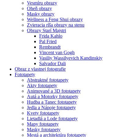
Vesmíru obrazy
Oheň obrazy
Masky obrazy
Wellness a Feng Shui obrazy
Zvieracia ríša obrazy na stenu
Obrazy Starí Majstri
Frida Kahlo
Pal Fried
Rembrandt
Vincent van Gogh
Vasiliy Wassilyevich Kandinskiy
Salvador Dali
Obraz z vlastnej fotografie
Fototapety
Abstraktné fototapety
Akty fototapety
Animované a 3D fototapety
Autá a Motorky fototapety
Hudba a Tanec fototapety
Jedla a Nápoje fototapety
Kvety fototapety
Lietadlá a Lode fototapety
Mapy fototapety
Masky fototapety
Mestá a architektúra fototapety