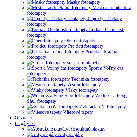
Masky fototapety
Mestá a architektúra
fototapety
Objekty a Detaily
fototapety
Ľudia a Osobnosti
fototapety
Oheň fototapety
Pre deti fototapety
Príroda a krajina
fototapety
Sci - fi fototapety
Šport a Voľný čas
fototapety
Technika fototapety
Vesmir fototapety
Vlaky fototapety
Wellness a Feng
Shui fototapety
Zvieracia ríša fototapety
Vliesové tapety
Odznaky
Plagáty
Abstraktné plagáty
Akty plagáty