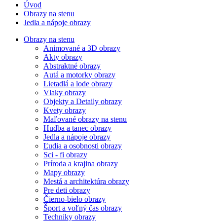
Úvod
Obrazy na stenu
Jedla a nápoje obrazy
Obrazy na stenu
Animované a 3D obrazy
Akty obrazy
Abstraktné obrazy
Autá a motorky obrazy
Lietadlá a lode obrazy
Vlaky obrazy
Objekty a Detaily obrazy
Kvety obrazy
Maľované obrazy na stenu
Hudba a tanec obrazy
Jedla a nápoje obrazy
Ľudia a osobnosti obrazy
Sci - fi obrazy
Príroda a krajina obrazy
Mapy obrazy
Mestá a architektúra obrazy
Pre deti obrazy
Čierno-bielo obrazy
Šport a voľný čas obrazy
Techniky obrazy