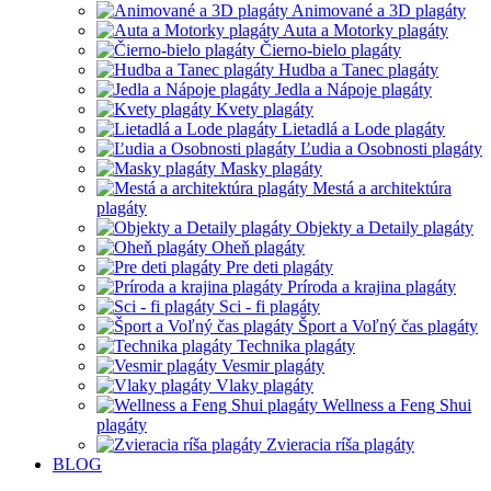
Animované a 3D plagáty
Auta a Motorky plagáty
Čierno-bielo plagáty
Hudba a Tanec plagáty
Jedla a Nápoje plagáty
Kvety plagáty
Lietadlá a Lode plagáty
Ľudia a Osobnosti plagáty
Masky plagáty
Mestá a architektúra
plagáty
Objekty a Detaily plagáty
Oheň plagáty
Pre deti plagáty
Príroda a krajina plagáty
Sci - fi plagáty
Šport a Voľný čas plagáty
Technika plagáty
Vesmir plagáty
Vlaky plagáty
Wellness a Feng Shui
plagáty
Zvieracia ríša plagáty
BLOG