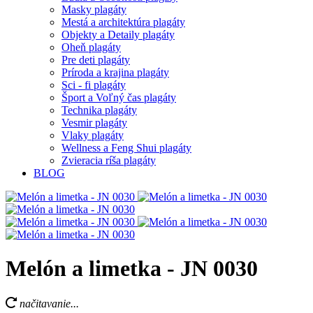
Masky plagáty
Mestá a architektúra plagáty
Objekty a Detaily plagáty
Oheň plagáty
Pre deti plagáty
Príroda a krajina plagáty
Sci - fi plagáty
Šport a Voľný čas plagáty
Technika plagáty
Vesmir plagáty
Vlaky plagáty
Wellness a Feng Shui plagáty
Zvieracia ríša plagáty
BLOG
Melón a limetka - JN 0030
načitavanie...