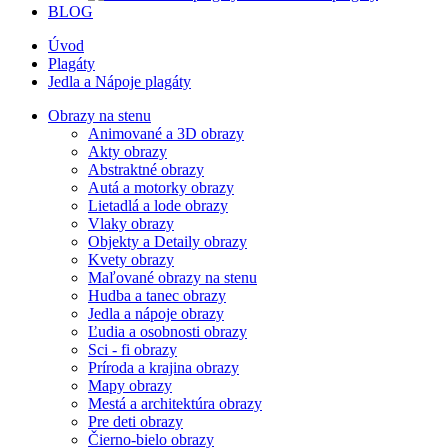
BLOG
Úvod
Plagáty
Jedla a Nápoje plagáty
Obrazy na stenu
Animované a 3D obrazy
Akty obrazy
Abstraktné obrazy
Autá a motorky obrazy
Lietadlá a lode obrazy
Vlaky obrazy
Objekty a Detaily obrazy
Kvety obrazy
Maľované obrazy na stenu
Hudba a tanec obrazy
Jedla a nápoje obrazy
Ľudia a osobnosti obrazy
Sci - fi obrazy
Príroda a krajina obrazy
Mapy obrazy
Mestá a architektúra obrazy
Pre deti obrazy
Čierno-bielo obrazy