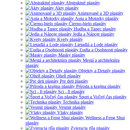
Abstraktné plagáty
Akty plagáty
Animované a 3D plagáty
Auta a Motorky plagáty
Čierno-bielo plagáty
Hudba a Tanec plagáty
Jedla a Nápoje plagáty
Kvety plagáty
Lietadlá a Lode plagáty
Ľudia a Osobnosti plagáty
Masky plagáty
Mestá a architektúra
plagáty
Objekty a Detaily plagáty
Oheň plagáty
Pre deti plagáty
Príroda a krajina plagáty
Sci - fi plagáty
Šport a Voľný čas plagáty
Technika plagáty
Vesmir plagáty
Vlaky plagáty
Wellness a Feng Shui
plagáty
Zvieracia ríša plagáty