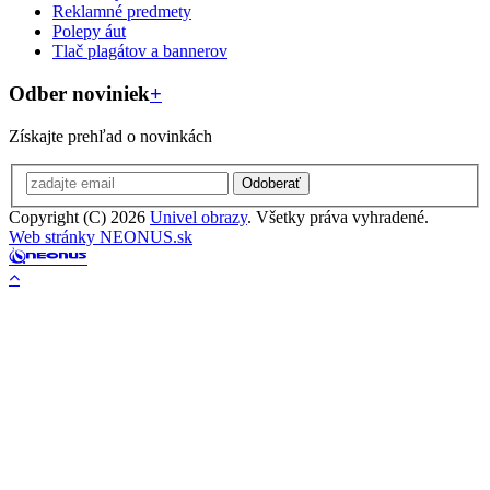
Reklamné predmety
Polepy áut
Tlač plagátov a bannerov
Odber noviniek
+
Získajte prehľad o novinkách
Odoberať
Copyright (C) 2026
Univel obrazy
. Všetky práva vyhradené.
Web stránky NEONUS.sk