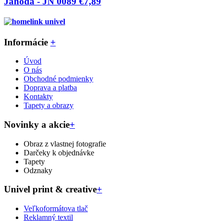
Jahoda - JN 0089
€7,89
Informácie
+
Úvod
O nás
Obchodné podmienky
Doprava a platba
Kontakty
Tapety a obrazy
Novinky a akcie
+
Obraz z vlastnej fotografie
Darčeky k objednávke
Tapety
Odznaky
Univel print & creative
+
Veľkoformátova tlač
Reklamný textil