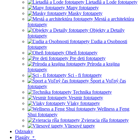
Lietadlá a Lode fototapety
Mapy fototapety
Masky fototapety
Mestá a architektúra
fototapety
Objekty a Detaily
fototapety
Ľudia a Osobnosti
fototapety
Oheň fototapety
Pre deti fototapety
Príroda a krajina
fototapety
Sci - fi fototapety
Šport a Voľný čas
fototapety
Technika fototapety
Vesmir fototapety
Vlaky fototapety
Wellness a Feng
Shui fototapety
Zvieracia ríša fototapety
Vliesové tapety
Odznaky
Plagáty