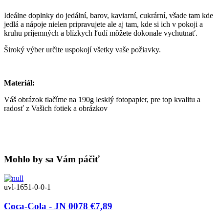
Ideálne doplnky do jedální, barov, kaviarní, cukrární, všade tam kde
jedlá a nápoje nielen pripravujete ale aj tam, kde si ich v pokoji a
kruhu príjemných a blízkych ľudí môžete dokonale vychutnať.
Široký výber určite uspokojí všetky vaše požiavky.
Materiál:
Váš obrázok tlačíme na 190g lesklý fotopapier, pre top kvalitu a
radosť z Vašich fotiek a obrázkov
Mohlo by sa Vám páčiť
uvl-1651-0-0-1
Coca-Cola - JN 0078
€7,89