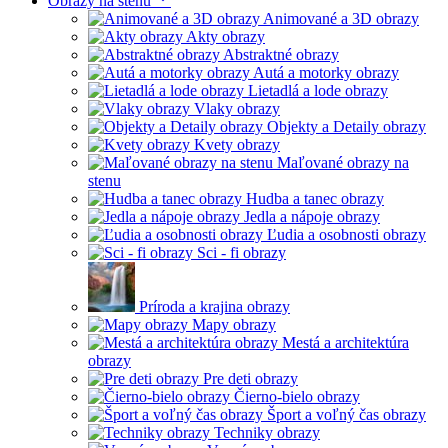
Obrazy na stenu
Animované a 3D obrazy
Akty obrazy
Abstraktné obrazy
Autá a motorky obrazy
Lietadlá a lode obrazy
Vlaky obrazy
Objekty a Detaily obrazy
Kvety obrazy
Maľované obrazy na
stenu
Hudba a tanec obrazy
Jedla a nápoje obrazy
Ľudia a osobnosti obrazy
Sci - fi obrazy
Príroda a krajina obrazy
Mapy obrazy
Mestá a architektúra
obrazy
Pre deti obrazy
Čierno-bielo obrazy
Šport a voľný čas obrazy
Techniky obrazy