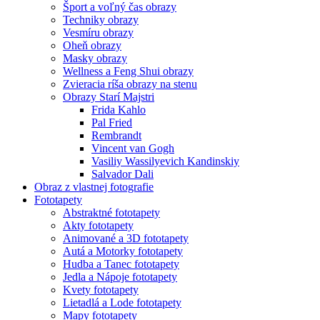
Šport a voľný čas obrazy
Techniky obrazy
Vesmíru obrazy
Oheň obrazy
Masky obrazy
Wellness a Feng Shui obrazy
Zvieracia ríša obrazy na stenu
Obrazy Starí Majstri
Frida Kahlo
Pal Fried
Rembrandt
Vincent van Gogh
Vasiliy Wassilyevich Kandinskiy
Salvador Dali
Obraz z vlastnej fotografie
Fototapety
Abstraktné fototapety
Akty fototapety
Animované a 3D fototapety
Autá a Motorky fototapety
Hudba a Tanec fototapety
Jedla a Nápoje fototapety
Kvety fototapety
Lietadlá a Lode fototapety
Mapy fototapety