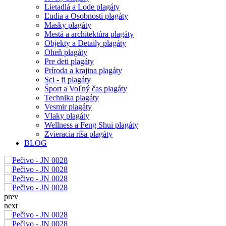
Lietadlá a Lode plagáty
Ľudia a Osobnosti plagáty
Masky plagáty
Mestá a architektúra plagáty
Objekty a Detaily plagáty
Oheň plagáty
Pre deti plagáty
Príroda a krajina plagáty
Sci - fi plagáty
Šport a Voľný čas plagáty
Technika plagáty
Vesmir plagáty
Vlaky plagáty
Wellness a Feng Shui plagáty
Zvieracia ríša plagáty
BLOG
prev
next