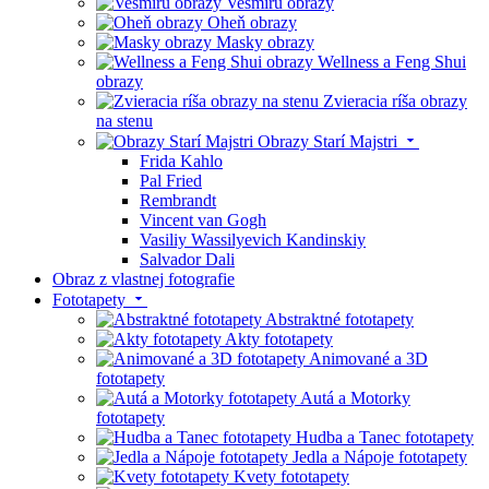
Vesmíru obrazy
Oheň obrazy
Masky obrazy
Wellness a Feng Shui
obrazy
Zvieracia ríša obrazy
na stenu
Obrazy Starí Majstri
Frida Kahlo
Pal Fried
Rembrandt
Vincent van Gogh
Vasiliy Wassilyevich Kandinskiy
Salvador Dali
Obraz z vlastnej fotografie
Fototapety
Abstraktné fototapety
Akty fototapety
Animované a 3D
fototapety
Autá a Motorky
fototapety
Hudba a Tanec fototapety
Jedla a Nápoje fototapety
Kvety fototapety