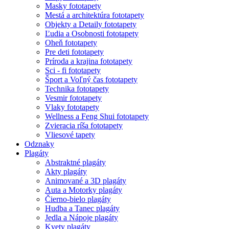
Masky fototapety
Mestá a architektúra fototapety
Objekty a Detaily fototapety
Ľudia a Osobnosti fototapety
Oheň fototapety
Pre deti fototapety
Príroda a krajina fototapety
Sci - fi fototapety
Šport a Voľný čas fototapety
Technika fototapety
Vesmir fototapety
Vlaky fototapety
Wellness a Feng Shui fototapety
Zvieracia ríša fototapety
Vliesové tapety
Odznaky
Plagáty
Abstraktné plagáty
Akty plagáty
Animované a 3D plagáty
Auta a Motorky plagáty
Čierno-bielo plagáty
Hudba a Tanec plagáty
Jedla a Nápoje plagáty
Kvety plagáty