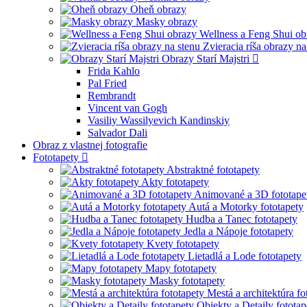
Oheň obrazy
Masky obrazy
Wellness a Feng Shui ob
Zvieracia ríša obrazy na
Obrazy Starí Majstri
Frida Kahlo
Pal Fried
Rembrandt
Vincent van Gogh
Vasiliy Wassilyevich Kandinskiy
Salvador Dali
Obraz z vlastnej fotografie
Fototapety
Abstraktné fototapety
Akty fototapety
Animované a 3D fototape
Autá a Motorky fototapety
Hudba a Tanec fototapety
Jedla a Nápoje fototapety
Kvety fototapety
Lietadlá a Lode fototapety
Mapy fototapety
Masky fototapety
Mestá a architektúra fo
Objekty a Detaily fototap