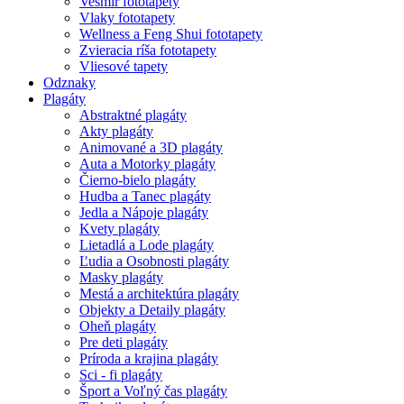
Vesmir fototapety
Vlaky fototapety
Wellness a Feng Shui fototapety
Zvieracia ríša fototapety
Vliesové tapety
Odznaky
Plagáty
Abstraktné plagáty
Akty plagáty
Animované a 3D plagáty
Auta a Motorky plagáty
Čierno-bielo plagáty
Hudba a Tanec plagáty
Jedla a Nápoje plagáty
Kvety plagáty
Lietadlá a Lode plagáty
Ľudia a Osobnosti plagáty
Masky plagáty
Mestá a architektúra plagáty
Objekty a Detaily plagáty
Oheň plagáty
Pre deti plagáty
Príroda a krajina plagáty
Sci - fi plagáty
Šport a Voľný čas plagáty