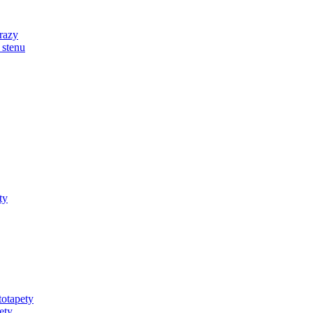
razy
 stenu
ty
totapety
ety