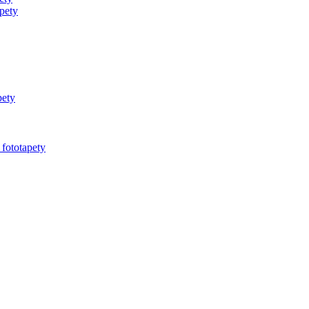
pety
pety
 fototapety