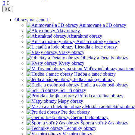
0
Obrazy na stenu
Animované a 3D obrazy
Akty obrazy
Abstraktné obrazy
Autá a motorky obrazy
Lietadlá a lode obrazy
Vlaky obrazy
Objekty a Detaily obrazy
Kvety obrazy
Maľované obrazy na stenu
Hudba a tanec obrazy
Jedla a nápoje obrazy
Ľudia a osobnosti obrazy
Sci - fi obrazy
Príroda a krajina obrazy
Mapy obrazy
Mestá a architektúra obra
Pre deti obrazy
Čierno-bielo obrazy
Šport a voľný čas obrazy
Techniky obrazy
Vesmíru obrazy