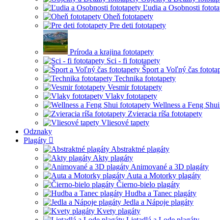
Ľudia a Osobnosti fotota
Oheň fototapety
Pre deti fototapety
Príroda a krajina fototapety
Sci - fi fototapety
Šport a Voľný čas fotota
Technika fototapety
Vesmir fototapety
Vlaky fototapety
Wellness a Feng Shui
Zvieracia ríša fototapety
Vliesové tapety
Odznaky
Plagáty
Abstraktné plagáty
Akty plagáty
Animované a 3D plagáty
Auta a Motorky plagáty
Čierno-bielo plagáty
Hudba a Tanec plagáty
Jedla a Nápoje plagáty
Kvety plagáty
Lietadlá a Lode plagáty