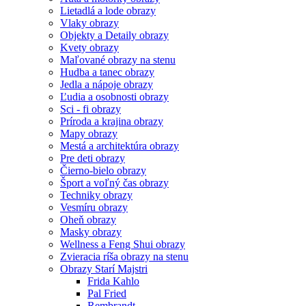
Lietadlá a lode obrazy
Vlaky obrazy
Objekty a Detaily obrazy
Kvety obrazy
Maľované obrazy na stenu
Hudba a tanec obrazy
Jedla a nápoje obrazy
Ľudia a osobnosti obrazy
Sci - fi obrazy
Príroda a krajina obrazy
Mapy obrazy
Mestá a architektúra obrazy
Pre deti obrazy
Čierno-bielo obrazy
Šport a voľný čas obrazy
Techniky obrazy
Vesmíru obrazy
Oheň obrazy
Masky obrazy
Wellness a Feng Shui obrazy
Zvieracia ríša obrazy na stenu
Obrazy Starí Majstri
Frida Kahlo
Pal Fried
Rembrandt