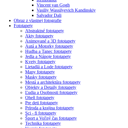
Vincent van Gogh
Vasiliy Wassilyevich Kandinskiy
Salvador Dali
Obraz z vlastnej fotografie
Fototapety
Abstraktné fototapety
Akty fototapety
Animované a 3D fototapety
Autá a Motorky fototapety
Hudba a Tanec fototapety
Jedla a Nápoje fototapety
Kvety fototapety
Lietadlá a Lode fototapety
Mapy fototapety
Masky fototapety
Mestá a architektúra fototapety
Objekty a Detaily fototapety
Ľudia a Osobnosti fototapety
Oheň fototapety
Pre deti fototapety
Príroda a krajina fototapety
Sci - fi fototapety
Šport a Voľný čas fototapety
Technika fototapety