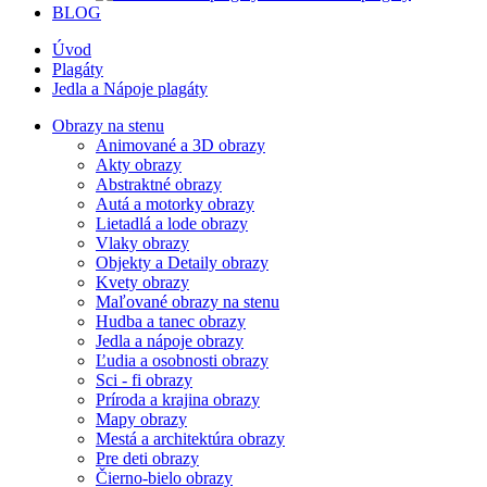
BLOG
Úvod
Plagáty
Jedla a Nápoje plagáty
Obrazy na stenu
Animované a 3D obrazy
Akty obrazy
Abstraktné obrazy
Autá a motorky obrazy
Lietadlá a lode obrazy
Vlaky obrazy
Objekty a Detaily obrazy
Kvety obrazy
Maľované obrazy na stenu
Hudba a tanec obrazy
Jedla a nápoje obrazy
Ľudia a osobnosti obrazy
Sci - fi obrazy
Príroda a krajina obrazy
Mapy obrazy
Mestá a architektúra obrazy
Pre deti obrazy
Čierno-bielo obrazy