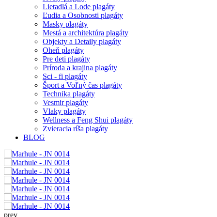
Lietadlá a Lode plagáty
Ľudia a Osobnosti plagáty
Masky plagáty
Mestá a architektúra plagáty
Objekty a Detaily plagáty
Oheň plagáty
Pre deti plagáty
Príroda a krajina plagáty
Sci - fi plagáty
Šport a Voľný čas plagáty
Technika plagáty
Vesmir plagáty
Vlaky plagáty
Wellness a Feng Shui plagáty
Zvieracia ríša plagáty
BLOG
prev