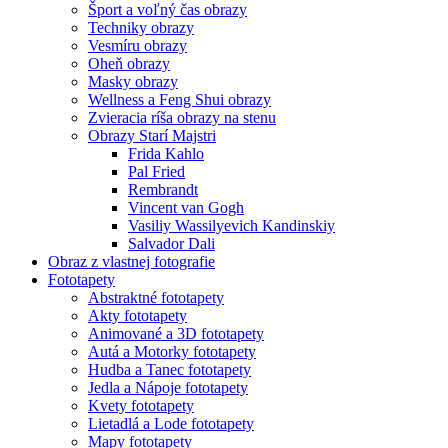
Šport a voľný čas obrazy
Techniky obrazy
Vesmíru obrazy
Oheň obrazy
Masky obrazy
Wellness a Feng Shui obrazy
Zvieracia ríša obrazy na stenu
Obrazy Starí Majstri
Frida Kahlo
Pal Fried
Rembrandt
Vincent van Gogh
Vasiliy Wassilyevich Kandinskiy
Salvador Dali
Obraz z vlastnej fotografie
Fototapety
Abstraktné fototapety
Akty fototapety
Animované a 3D fototapety
Autá a Motorky fototapety
Hudba a Tanec fototapety
Jedla a Nápoje fototapety
Kvety fototapety
Lietadlá a Lode fototapety
Mapy fototapety