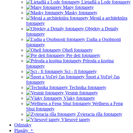
Lietadlá a Lode fototapety
Mapy fototapety
Masky fototapety
Mestá a architektúra
fototapety
Objekty a Detaily
fototapety
Ľudia a Osobnosti
fototapety
Oheň fototapety
Pre deti fototapety
Príroda a krajina
fototapety
Sci - fi fototapety
Šport a Voľný čas
fototapety
Technika fototapety
Vesmir fototapety
Vlaky fototapety
Wellness a Feng
Shui fototapety
Zvieracia ríša fototapety
Vliesové tapety
Odznaky
Plagáty