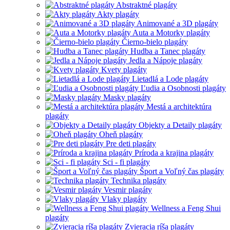
Abstraktné plagáty
Akty plagáty
Animované a 3D plagáty
Auta a Motorky plagáty
Čierno-bielo plagáty
Hudba a Tanec plagáty
Jedla a Nápoje plagáty
Kvety plagáty
Lietadlá a Lode plagáty
Ľudia a Osobnosti plagáty
Masky plagáty
Mestá a architektúra
plagáty
Objekty a Detaily plagáty
Oheň plagáty
Pre deti plagáty
Príroda a krajina plagáty
Sci - fi plagáty
Šport a Voľný čas plagáty
Technika plagáty
Vesmir plagáty
Vlaky plagáty
Wellness a Feng Shui
plagáty
Zvieracia ríša plagáty