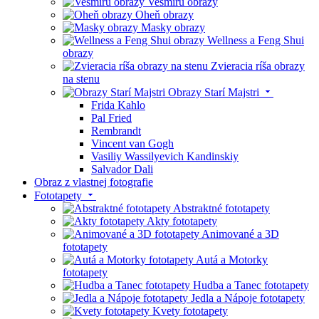
Vesmíru obrazy
Oheň obrazy
Masky obrazy
Wellness a Feng Shui
obrazy
Zvieracia ríša obrazy
na stenu
Obrazy Starí Majstri
Frida Kahlo
Pal Fried
Rembrandt
Vincent van Gogh
Vasiliy Wassilyevich Kandinskiy
Salvador Dali
Obraz z vlastnej fotografie
Fototapety
Abstraktné fototapety
Akty fototapety
Animované a 3D
fototapety
Autá a Motorky
fototapety
Hudba a Tanec fototapety
Jedla a Nápoje fototapety
Kvety fototapety