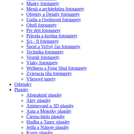
Masky fototapety
Mestá a architektúra fototapety
Objekty a Detaily fototapety
Ľudia a Osobnosti fototapety
Oheň fototapety
Pre deti fototapety
Príroda a krajina fototapety
Sci - fi fototapety
Šport a Voľný čas fototapety
Technika fototapety
Vesmir fototapety
Vlaky fototapety
Wellness a Feng Shui fototapety
Zvieracia ríša fototapety
Vliesové tapety
Odznaky
Plagáty
Abstraktné plagáty
Akty plagáty
Animované a 3D plagáty
Auta a Motorky plagáty
Čierno-bielo plagáty
Hudba a Tanec plagáty
Jedla a Nápoje plagáty
Kvety plagáty