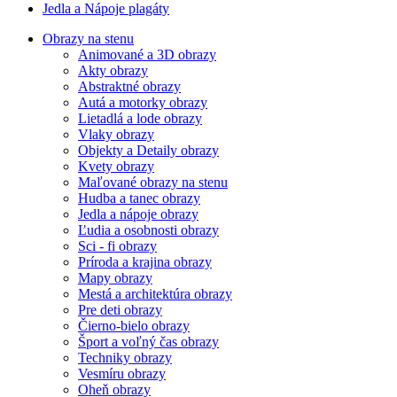
Jedla a Nápoje plagáty
Obrazy na stenu
Animované a 3D obrazy
Akty obrazy
Abstraktné obrazy
Autá a motorky obrazy
Lietadlá a lode obrazy
Vlaky obrazy
Objekty a Detaily obrazy
Kvety obrazy
Maľované obrazy na stenu
Hudba a tanec obrazy
Jedla a nápoje obrazy
Ľudia a osobnosti obrazy
Sci - fi obrazy
Príroda a krajina obrazy
Mapy obrazy
Mestá a architektúra obrazy
Pre deti obrazy
Čierno-bielo obrazy
Šport a voľný čas obrazy
Techniky obrazy
Vesmíru obrazy
Oheň obrazy