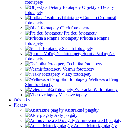
fototapety
Objekty a Detaily
fototapety
Ľudia a Osobnosti
fototapety
Oheň fototapety
Pre deti fototapety
Príroda a krajina
fototapety
Sci - fi fototapety
Šport a Voľný čas
fototapety
Technika fototapety
Vesmir fototapety
Vlaky fototapety
Wellness a Feng
Shui fototapety
Zvieracia ríša fototapety
Vliesové tapety
Odznaky
Plagáty
Abstraktné plagáty
Akty plagáty
Animované a 3D plagáty
Auta a Motorky plagáty