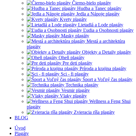
Čierno-bielo plagáty
Hudba a Tanec plagáty
Jedla a Nápoje plagáty
Kvety plagáty
Lietadlá a Lode plagáty
Ľudia a Osobnosti plagáty
Masky plagáty
Mestá a architektúra
plagáty
Objekty a Detaily plagáty
Oheň plagáty
Pre deti plagáty
Príroda a krajina plagáty
Sci - fi plagáty
Šport a Voľný čas plagáty
Technika plagáty
Vesmir plagáty
Vlaky plagáty
Wellness a Feng Shui
plagáty
Zvieracia ríša plagáty
BLOG
Úvod
Plagáty