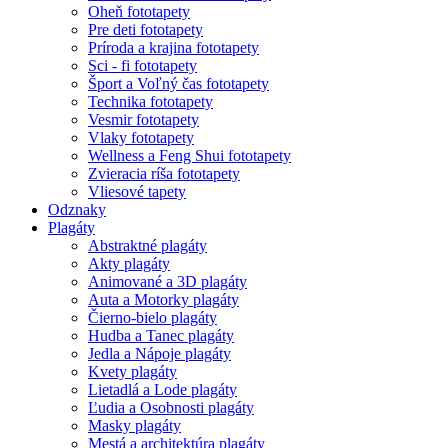
Oheň fototapety
Pre deti fototapety
Príroda a krajina fototapety
Sci - fi fototapety
Šport a Voľný čas fototapety
Technika fototapety
Vesmir fototapety
Vlaky fototapety
Wellness a Feng Shui fototapety
Zvieracia ríša fototapety
Vliesové tapety
Odznaky
Plagáty
Abstraktné plagáty
Akty plagáty
Animované a 3D plagáty
Auta a Motorky plagáty
Čierno-bielo plagáty
Hudba a Tanec plagáty
Jedla a Nápoje plagáty
Kvety plagáty
Lietadlá a Lode plagáty
Ľudia a Osobnosti plagáty
Masky plagáty
Mestá a architektúra plagáty