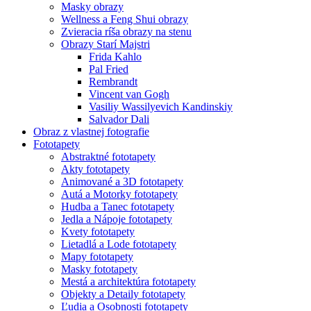
Masky obrazy
Wellness a Feng Shui obrazy
Zvieracia ríša obrazy na stenu
Obrazy Starí Majstri
Frida Kahlo
Pal Fried
Rembrandt
Vincent van Gogh
Vasiliy Wassilyevich Kandinskiy
Salvador Dali
Obraz z vlastnej fotografie
Fototapety
Abstraktné fototapety
Akty fototapety
Animované a 3D fototapety
Autá a Motorky fototapety
Hudba a Tanec fototapety
Jedla a Nápoje fototapety
Kvety fototapety
Lietadlá a Lode fototapety
Mapy fototapety
Masky fototapety
Mestá a architektúra fototapety
Objekty a Detaily fototapety
Ľudia a Osobnosti fototapety