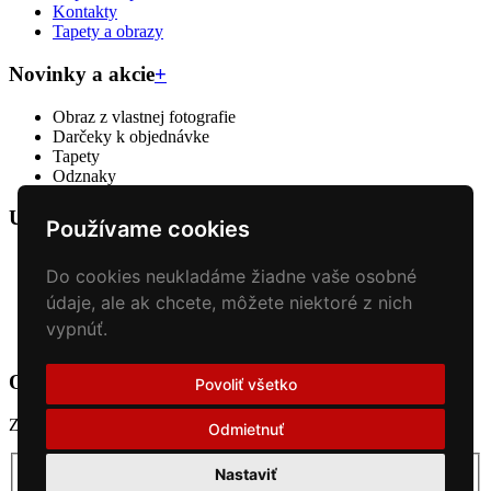
Kontakty
Tapety a obrazy
Novinky a akcie
+
Obraz z vlastnej fotografie
Darčeky k objednávke
Tapety
Odznaky
Univel print & creative
+
Používame cookies
Veľkoformátova tlač
Do cookies neukladáme žiadne vaše osobné
Reklamný textil
Reklamné predmety
údaje, ale ak chcete, môžete niektoré z nich
Polepy áut
vypnúť.
Tlač plagátov a bannerov
Odber noviniek
+
Povoliť všetko
Získajte prehľad o novinkách
Odmietnuť
Odoberať
Nastaviť