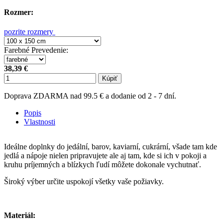
Rozmer:
pozrite rozmery
Farebné Prevedenie
:
38,39 €
Kúpiť
Doprava ZDARMA nad 99.5 € a dodanie od 2 - 7 dní.
Popis
Vlastnosti
Ideálne doplnky do jedální, barov, kaviarní, cukrární, všade tam kde
jedlá a nápoje nielen pripravujete ale aj tam, kde si ich v pokoji a
kruhu príjemných a blízkych ľudí môžete dokonale vychutnať.
Široký výber určite uspokojí všetky vaše požiavky.
Materiál: