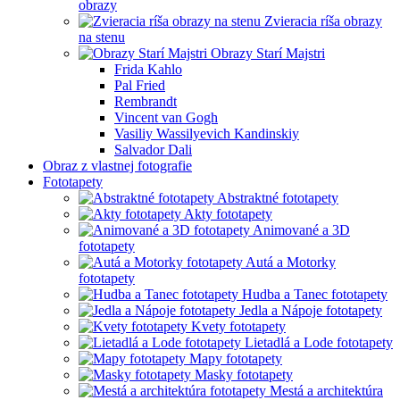
obrazy
Zvieracia ríša obrazy
na stenu
Obrazy Starí Majstri
Frida Kahlo
Pal Fried
Rembrandt
Vincent van Gogh
Vasiliy Wassilyevich Kandinskiy
Salvador Dali
Obraz z vlastnej fotografie
Fototapety
Abstraktné fototapety
Akty fototapety
Animované a 3D
fototapety
Autá a Motorky
fototapety
Hudba a Tanec fototapety
Jedla a Nápoje fototapety
Kvety fototapety
Lietadlá a Lode fototapety
Mapy fototapety
Masky fototapety
Mestá a architektúra