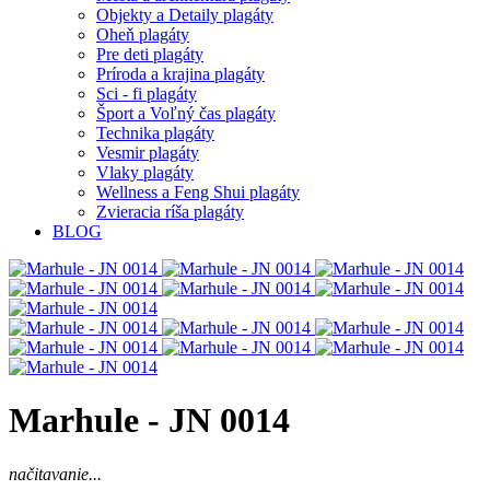
Objekty a Detaily plagáty
Oheň plagáty
Pre deti plagáty
Príroda a krajina plagáty
Sci - fi plagáty
Šport a Voľný čas plagáty
Technika plagáty
Vesmir plagáty
Vlaky plagáty
Wellness a Feng Shui plagáty
Zvieracia ríša plagáty
BLOG
Marhule - JN 0014
načitavanie...