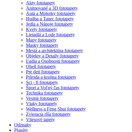
Akty fototapety
Animované a 3D fototapety
Autá a Motorky fototapety
Hudba a Tanec fototapety
Jedla a Nápoje fototapety
Kvety fototapety
Lietadlá a Lode fototapety
Mapy fototapety
Masky fototapety
Mestá a architektúra fototapety
Objekty a Detaily fototapety
Ľudia a Osobnosti fototapety
Oheň fototapety
Pre deti fototapety
Príroda a krajina fototapety
Sci - fi fototapety
Šport a Voľný čas fototapety
Technika fototapety
Vesmir fototapety
Vlaky fototapety
Wellness a Feng Shui fototapety
Zvieracia ríša fototapety
Vliesové tapety
Odznaky
Plagáty