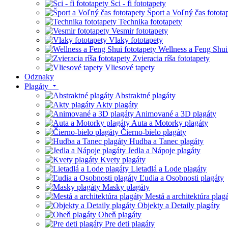
Sci - fi fototapety
Šport a Voľný čas fotota
Technika fototapety
Vesmir fototapety
Vlaky fototapety
Wellness a Feng Shui
Zvieracia ríša fototapety
Vliesové tapety
Odznaky
Plagáty
Abstraktné plagáty
Akty plagáty
Animované a 3D plagáty
Auta a Motorky plagáty
Čierno-bielo plagáty
Hudba a Tanec plagáty
Jedla a Nápoje plagáty
Kvety plagáty
Lietadlá a Lode plagáty
Ľudia a Osobnosti plagáty
Masky plagáty
Mestá a architektúra plag
Objekty a Detaily plagáty
Oheň plagáty
Pre deti plagáty