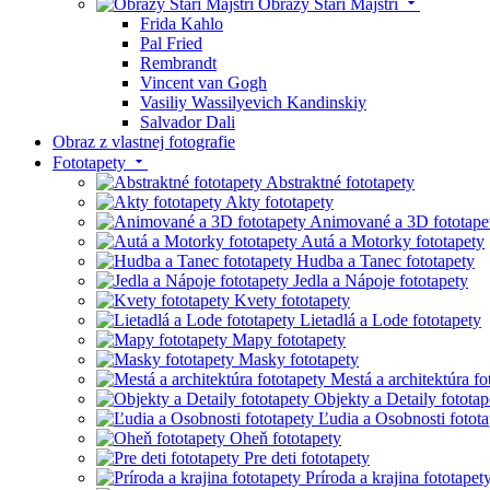
Obrazy Starí Majstri
Frida Kahlo
Pal Fried
Rembrandt
Vincent van Gogh
Vasiliy Wassilyevich Kandinskiy
Salvador Dali
Obraz z vlastnej fotografie
Fototapety
Abstraktné fototapety
Akty fototapety
Animované a 3D fototape
Autá a Motorky fototapety
Hudba a Tanec fototapety
Jedla a Nápoje fototapety
Kvety fototapety
Lietadlá a Lode fototapety
Mapy fototapety
Masky fototapety
Mestá a architektúra fo
Objekty a Detaily fototap
Ľudia a Osobnosti fotota
Oheň fototapety
Pre deti fototapety
Príroda a krajina fototapet