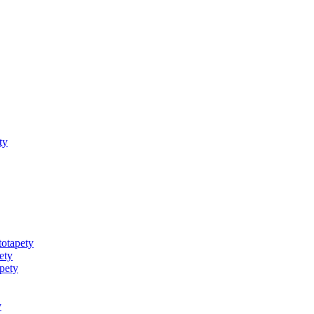
ty
totapety
ety
pety
y