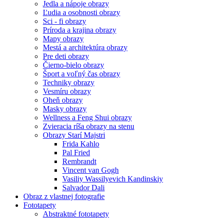
Jedla a nápoje obrazy
Ľudia a osobnosti obrazy
Sci - fi obrazy
Príroda a krajina obrazy
Mapy obrazy
Mestá a architektúra obrazy
Pre deti obrazy
Čierno-bielo obrazy
Šport a voľný čas obrazy
Techniky obrazy
Vesmíru obrazy
Oheň obrazy
Masky obrazy
Wellness a Feng Shui obrazy
Zvieracia ríša obrazy na stenu
Obrazy Starí Majstri
Frida Kahlo
Pal Fried
Rembrandt
Vincent van Gogh
Vasiliy Wassilyevich Kandinskiy
Salvador Dali
Obraz z vlastnej fotografie
Fototapety
Abstraktné fototapety