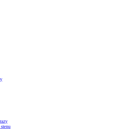
zy
razy
 stenu