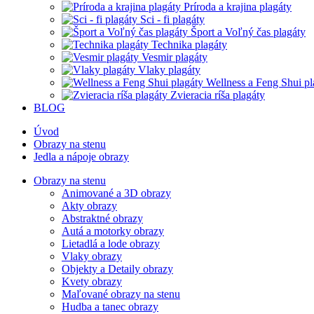
Príroda a krajina plagáty
Sci - fi plagáty
Šport a Voľný čas plagáty
Technika plagáty
Vesmir plagáty
Vlaky plagáty
Wellness a Feng Shui pl
Zvieracia ríša plagáty
BLOG
Úvod
Obrazy na stenu
Jedla a nápoje obrazy
Obrazy na stenu
Animované a 3D obrazy
Akty obrazy
Abstraktné obrazy
Autá a motorky obrazy
Lietadlá a lode obrazy
Vlaky obrazy
Objekty a Detaily obrazy
Kvety obrazy
Maľované obrazy na stenu
Hudba a tanec obrazy