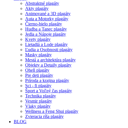
Abstraktné plagáty
Akty plagáty
Animované a 3D plagáty
Auta a Motorky plagáty
Čierno-bielo plagáty
Hudba a Tanec plagáty
Jedla a Nápoje plagáty
Kvety plagáty
Lietadlá a Lode plagáty
Ľudia a Osobnosti plagáty
Masky plagáty
Mestá a architektúra plagáty
Objekty a Detaily plagáty
Oheň plagáty
Pre deti plagáty
Príroda a krajina plagáty
Sci - fi plagáty
Šport a Voľný čas plagáty
Technika plagáty
Vesmir plagáty
Vlaky plagáty
Wellness a Feng Shui plagáty
Zvieracia ríša plagáty
BLOG