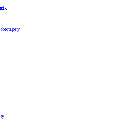
pety
 fototapety
áty