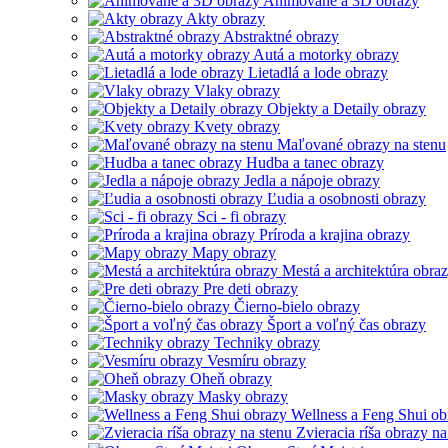
Animované a 3D obrazy
Akty obrazy
Abstraktné obrazy
Autá a motorky obrazy
Lietadlá a lode obrazy
Vlaky obrazy
Objekty a Detaily obrazy
Kvety obrazy
Maľované obrazy na stenu
Hudba a tanec obrazy
Jedla a nápoje obrazy
Ľudia a osobnosti obrazy
Sci - fi obrazy
Príroda a krajina obrazy
Mapy obrazy
Mestá a architektúra obra
Pre deti obrazy
Čierno-bielo obrazy
Šport a voľný čas obrazy
Techniky obrazy
Vesmíru obrazy
Oheň obrazy
Masky obrazy
Wellness a Feng Shui ob
Zvieracia ríša obrazy na