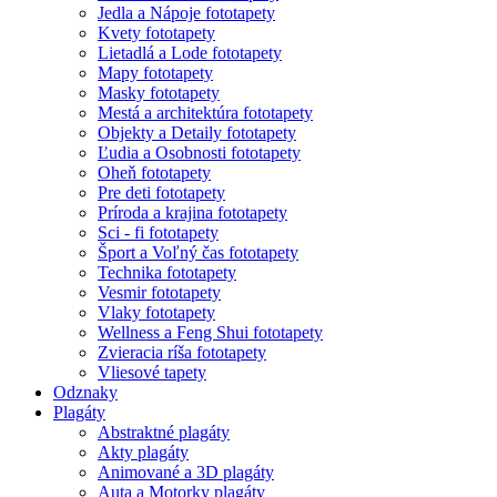
Jedla a Nápoje fototapety
Kvety fototapety
Lietadlá a Lode fototapety
Mapy fototapety
Masky fototapety
Mestá a architektúra fototapety
Objekty a Detaily fototapety
Ľudia a Osobnosti fototapety
Oheň fototapety
Pre deti fototapety
Príroda a krajina fototapety
Sci - fi fototapety
Šport a Voľný čas fototapety
Technika fototapety
Vesmir fototapety
Vlaky fototapety
Wellness a Feng Shui fototapety
Zvieracia ríša fototapety
Vliesové tapety
Odznaky
Plagáty
Abstraktné plagáty
Akty plagáty
Animované a 3D plagáty
Auta a Motorky plagáty