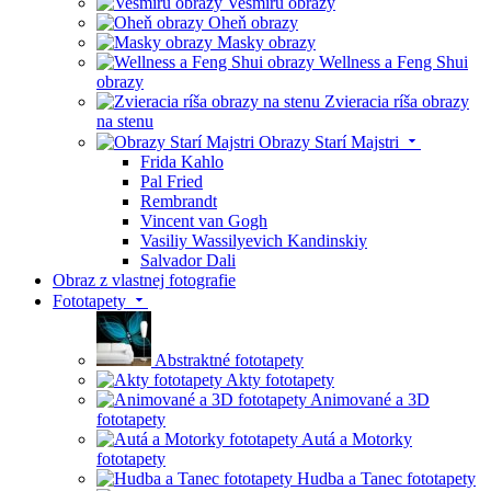
Vesmíru obrazy
Oheň obrazy
Masky obrazy
Wellness a Feng Shui
obrazy
Zvieracia ríša obrazy
na stenu
Obrazy Starí Majstri
Frida Kahlo
Pal Fried
Rembrandt
Vincent van Gogh
Vasiliy Wassilyevich Kandinskiy
Salvador Dali
Obraz z vlastnej fotografie
Fototapety
Abstraktné fototapety
Akty fototapety
Animované a 3D
fototapety
Autá a Motorky
fototapety
Hudba a Tanec fototapety