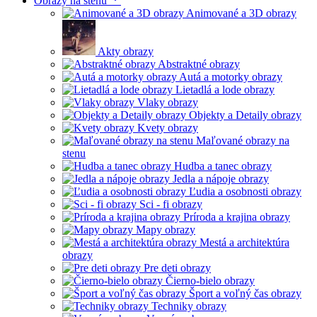
Obrazy na stenu
Animované a 3D obrazy
Akty obrazy
Abstraktné obrazy
Autá a motorky obrazy
Lietadlá a lode obrazy
Vlaky obrazy
Objekty a Detaily obrazy
Kvety obrazy
Maľované obrazy na
stenu
Hudba a tanec obrazy
Jedla a nápoje obrazy
Ľudia a osobnosti obrazy
Sci - fi obrazy
Príroda a krajina obrazy
Mapy obrazy
Mestá a architektúra
obrazy
Pre deti obrazy
Čierno-bielo obrazy
Šport a voľný čas obrazy
Techniky obrazy