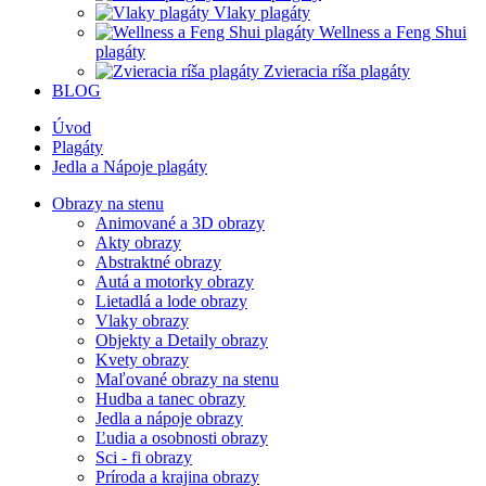
Vlaky plagáty
Wellness a Feng Shui
plagáty
Zvieracia ríša plagáty
BLOG
Úvod
Plagáty
Jedla a Nápoje plagáty
Obrazy na stenu
Animované a 3D obrazy
Akty obrazy
Abstraktné obrazy
Autá a motorky obrazy
Lietadlá a lode obrazy
Vlaky obrazy
Objekty a Detaily obrazy
Kvety obrazy
Maľované obrazy na stenu
Hudba a tanec obrazy
Jedla a nápoje obrazy
Ľudia a osobnosti obrazy
Sci - fi obrazy
Príroda a krajina obrazy