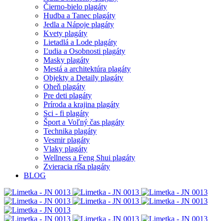
Čierno-bielo plagáty
Hudba a Tanec plagáty
Jedla a Nápoje plagáty
Kvety plagáty
Lietadlá a Lode plagáty
Ľudia a Osobnosti plagáty
Masky plagáty
Mestá a architektúra plagáty
Objekty a Detaily plagáty
Oheň plagáty
Pre deti plagáty
Príroda a krajina plagáty
Sci - fi plagáty
Šport a Voľný čas plagáty
Technika plagáty
Vesmir plagáty
Vlaky plagáty
Wellness a Feng Shui plagáty
Zvieracia ríša plagáty
BLOG