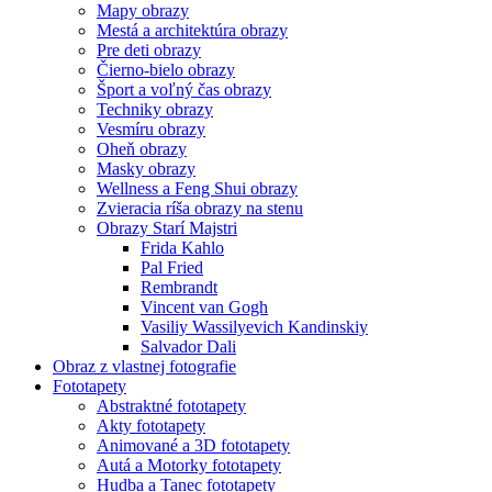
Mapy obrazy
Mestá a architektúra obrazy
Pre deti obrazy
Čierno-bielo obrazy
Šport a voľný čas obrazy
Techniky obrazy
Vesmíru obrazy
Oheň obrazy
Masky obrazy
Wellness a Feng Shui obrazy
Zvieracia ríša obrazy na stenu
Obrazy Starí Majstri
Frida Kahlo
Pal Fried
Rembrandt
Vincent van Gogh
Vasiliy Wassilyevich Kandinskiy
Salvador Dali
Obraz z vlastnej fotografie
Fototapety
Abstraktné fototapety
Akty fototapety
Animované a 3D fototapety
Autá a Motorky fototapety
Hudba a Tanec fototapety