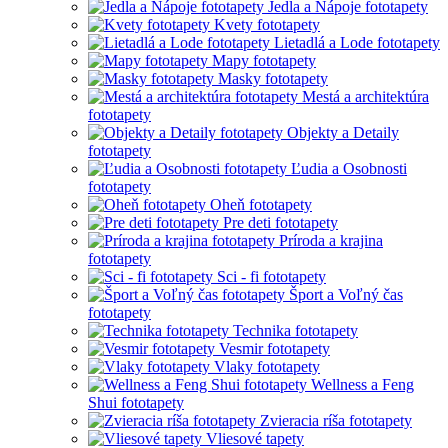
Jedla a Nápoje fototapety
Kvety fototapety
Lietadlá a Lode fototapety
Mapy fototapety
Masky fototapety
Mestá a architektúra
fototapety
Objekty a Detaily
fototapety
Ľudia a Osobnosti
fototapety
Oheň fototapety
Pre deti fototapety
Príroda a krajina
fototapety
Sci - fi fototapety
Šport a Voľný čas
fototapety
Technika fototapety
Vesmir fototapety
Vlaky fototapety
Wellness a Feng
Shui fototapety
Zvieracia ríša fototapety
Vliesové tapety