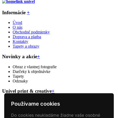
Informácie
+
Úvod
O nás
Obchodné podmienky
Doprava a platba
Kontakty
Tapety a obrazy
Novinky a akcie
+
Obraz z vlastnej fotografie
Darčeky k objednávke
Tapety
Odznaky
Univel print & creative
+
Veľkoformátova tlač
Používame cookies
Reklamný textil
Reklamné predmety
Do cookies neukladáme žiadne vaše osobné
Polepy áut