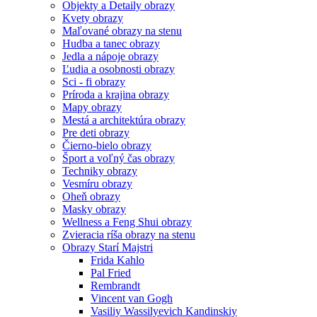
Objekty a Detaily obrazy
Kvety obrazy
Maľované obrazy na stenu
Hudba a tanec obrazy
Jedla a nápoje obrazy
Ľudia a osobnosti obrazy
Sci - fi obrazy
Príroda a krajina obrazy
Mapy obrazy
Mestá a architektúra obrazy
Pre deti obrazy
Čierno-bielo obrazy
Šport a voľný čas obrazy
Techniky obrazy
Vesmíru obrazy
Oheň obrazy
Masky obrazy
Wellness a Feng Shui obrazy
Zvieracia ríša obrazy na stenu
Obrazy Starí Majstri
Frida Kahlo
Pal Fried
Rembrandt
Vincent van Gogh
Vasiliy Wassilyevich Kandinskiy