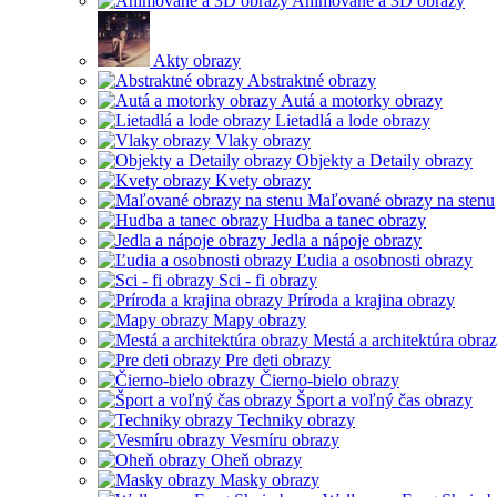
Animované a 3D obrazy
Akty obrazy
Abstraktné obrazy
Autá a motorky obrazy
Lietadlá a lode obrazy
Vlaky obrazy
Objekty a Detaily obrazy
Kvety obrazy
Maľované obrazy na stenu
Hudba a tanec obrazy
Jedla a nápoje obrazy
Ľudia a osobnosti obrazy
Sci - fi obrazy
Príroda a krajina obrazy
Mapy obrazy
Mestá a architektúra obra
Pre deti obrazy
Čierno-bielo obrazy
Šport a voľný čas obrazy
Techniky obrazy
Vesmíru obrazy
Oheň obrazy
Masky obrazy