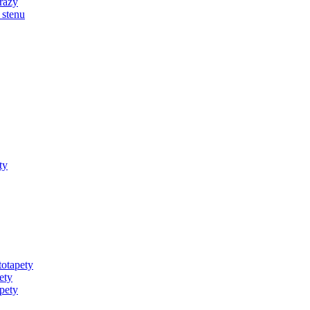
razy
 stenu
ty
totapety
ety
pety