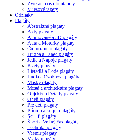
Zvieracia ríša fototapety
Vliesové tapety
Odznaky
Plagáty
Abstraktné plagáty
Akty plagáty
Animované a 3D plagáty
Auta a Motorky plagáty
Čierno-bielo plagáty
Hudba a Tanec plagáty
Jedla a Nápoje plagáty
Kvety plagáty
Lietadlá a Lode plagáty
Ľudia a Osobnosti plagáty
Masky plagáty
Mestá a architektúra plagáty
Objekty a Detaily plagáty
Oheň plagáty
Pre deti plagáty
Príroda a krajina plagáty
Sci - fi plagáty
Šport a Voľný čas plagáty
Technika plagáty
Vesmir plagáty
Vlaky plagáty