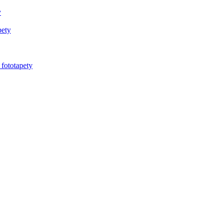
y
pety
 fototapety