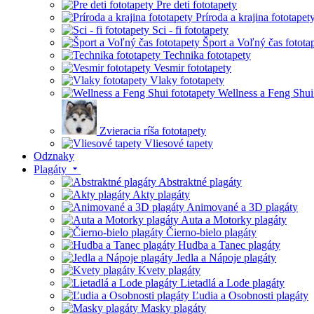
Pre deti fototapety
Príroda a krajina fototapet
Sci - fi fototapety
Šport a Voľný čas fotota
Technika fototapety
Vesmir fototapety
Vlaky fototapety
Wellness a Feng Shui
Zvieracia ríša fototapety
Vliesové tapety
Odznaky
Plagáty
Abstraktné plagáty
Akty plagáty
Animované a 3D plagáty
Auta a Motorky plagáty
Čierno-bielo plagáty
Hudba a Tanec plagáty
Jedla a Nápoje plagáty
Kvety plagáty
Lietadlá a Lode plagáty
Ľudia a Osobnosti plagáty
Masky plagáty