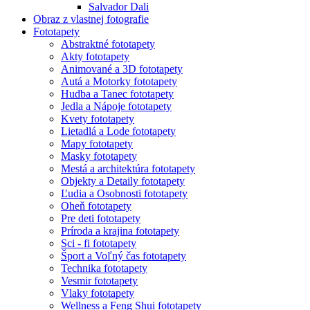
Salvador Dali
Obraz z vlastnej fotografie
Fototapety
Abstraktné fototapety
Akty fototapety
Animované a 3D fototapety
Autá a Motorky fototapety
Hudba a Tanec fototapety
Jedla a Nápoje fototapety
Kvety fototapety
Lietadlá a Lode fototapety
Mapy fototapety
Masky fototapety
Mestá a architektúra fototapety
Objekty a Detaily fototapety
Ľudia a Osobnosti fototapety
Oheň fototapety
Pre deti fototapety
Príroda a krajina fototapety
Sci - fi fototapety
Šport a Voľný čas fototapety
Technika fototapety
Vesmir fototapety
Vlaky fototapety
Wellness a Feng Shui fototapety