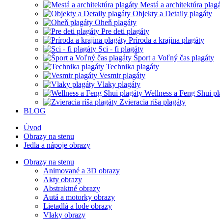
Mestá a architektúra plag
Objekty a Detaily plagáty
Oheň plagáty
Pre deti plagáty
Príroda a krajina plagáty
Sci - fi plagáty
Šport a Voľný čas plagáty
Technika plagáty
Vesmir plagáty
Vlaky plagáty
Wellness a Feng Shui pl
Zvieracia ríša plagáty
BLOG
Úvod
Obrazy na stenu
Jedla a nápoje obrazy
Obrazy na stenu
Animované a 3D obrazy
Akty obrazy
Abstraktné obrazy
Autá a motorky obrazy
Lietadlá a lode obrazy
Vlaky obrazy