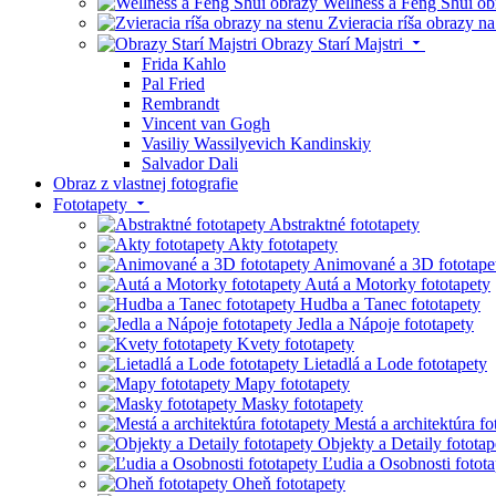
Wellness a Feng Shui ob
Zvieracia ríša obrazy na
Obrazy Starí Majstri
Frida Kahlo
Pal Fried
Rembrandt
Vincent van Gogh
Vasiliy Wassilyevich Kandinskiy
Salvador Dali
Obraz z vlastnej fotografie
Fototapety
Abstraktné fototapety
Akty fototapety
Animované a 3D fototape
Autá a Motorky fototapety
Hudba a Tanec fototapety
Jedla a Nápoje fototapety
Kvety fototapety
Lietadlá a Lode fototapety
Mapy fototapety
Masky fototapety
Mestá a architektúra fo
Objekty a Detaily fototap
Ľudia a Osobnosti fotota
Oheň fototapety