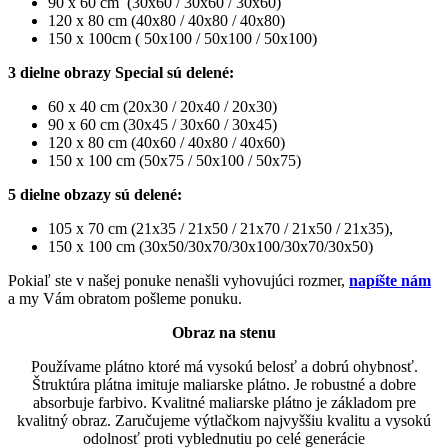
90 x 60 cm (30x60 / 30x60 / 30x60)
120 x 80 cm (40x80 / 40x80 / 40x80)
150 x 100cm ( 50x100 / 50x100 / 50x100)
3 dielne obrazy Special sú delené:
60 x 40 cm (20x30 / 20x40 / 20x30)
90 x 60 cm (30x45 / 30x60 / 30x45)
120 x 80 cm (40x60 / 40x80 / 40x60)
150 x 100 cm (50x75 / 50x100 / 50x75)
5 dielne obzazy sú delené:
105 x 70 cm (21x35 / 21x50 / 21x70 / 21x50 / 21x35),
150 x 100 cm (30x50/30x70/30x100/30x70/30x50)
Pokiaľ ste v našej ponuke nenašli vyhovujúci rozmer,
napíšte nám
a my Vám obratom pošleme ponuku.
Obraz na stenu
Používame plátno ktoré má vysokú belosť a dobrú ohybnosť.
Štruktúra plátna imituje maliarske plátno. Je robustné a dobre
absorbuje farbivo. Kvalitné maliarske plátno je základom pre
kvalitný obraz. Zaručujeme výtlačkom najvyššiu kvalitu a vysokú
odolnosť proti vyblednutiu po celé generácie