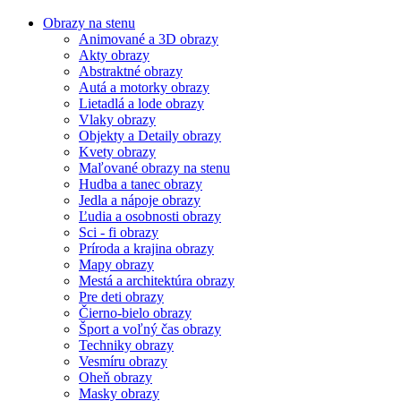
Obrazy na stenu
Animované a 3D obrazy
Akty obrazy
Abstraktné obrazy
Autá a motorky obrazy
Lietadlá a lode obrazy
Vlaky obrazy
Objekty a Detaily obrazy
Kvety obrazy
Maľované obrazy na stenu
Hudba a tanec obrazy
Jedla a nápoje obrazy
Ľudia a osobnosti obrazy
Sci - fi obrazy
Príroda a krajina obrazy
Mapy obrazy
Mestá a architektúra obrazy
Pre deti obrazy
Čierno-bielo obrazy
Šport a voľný čas obrazy
Techniky obrazy
Vesmíru obrazy
Oheň obrazy
Masky obrazy