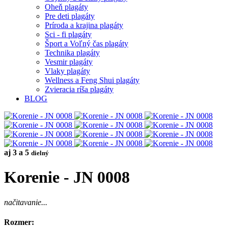
Oheň plagáty
Pre deti plagáty
Príroda a krajina plagáty
Sci - fi plagáty
Šport a Voľný čas plagáty
Technika plagáty
Vesmir plagáty
Vlaky plagáty
Wellness a Feng Shui plagáty
Zvieracia ríša plagáty
BLOG
aj 3 a 5
dielný
Korenie - JN 0008
načitavanie...
Rozmer: