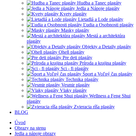
Hudba a Tanec plagáty
Jedla a Nápoje plagáty
Kvety plagáty
Lietadlá a Lode plagáty
Ľudia a Osobnosti plagáty
Masky plagáty
Mestá a architektúra
plagáty
Objekty a Detaily plagáty
Oheň plagáty
Pre deti plagáty
Príroda a krajina plagáty
Sci - fi plagáty
Šport a Voľný čas plagáty
Technika plagáty
Vesmir plagáty
Vlaky plagáty
Wellness a Feng Shui
plagáty
Zvieracia ríša plagáty
BLOG
Úvod
Obrazy na stenu
Jedla a nápoje obrazy