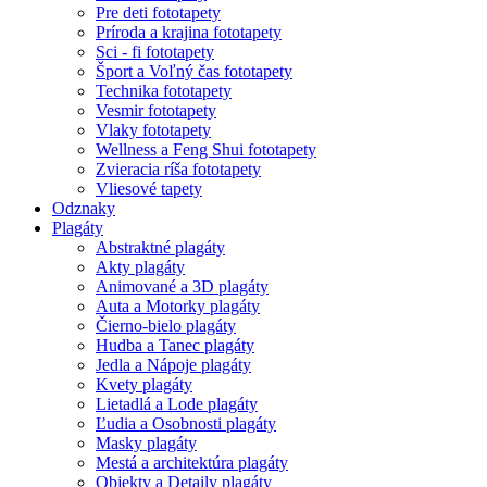
Pre deti fototapety
Príroda a krajina fototapety
Sci - fi fototapety
Šport a Voľný čas fototapety
Technika fototapety
Vesmir fototapety
Vlaky fototapety
Wellness a Feng Shui fototapety
Zvieracia ríša fototapety
Vliesové tapety
Odznaky
Plagáty
Abstraktné plagáty
Akty plagáty
Animované a 3D plagáty
Auta a Motorky plagáty
Čierno-bielo plagáty
Hudba a Tanec plagáty
Jedla a Nápoje plagáty
Kvety plagáty
Lietadlá a Lode plagáty
Ľudia a Osobnosti plagáty
Masky plagáty
Mestá a architektúra plagáty
Objekty a Detaily plagáty