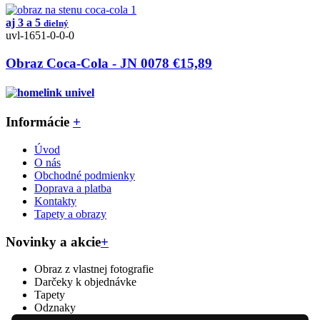
aj 3 a 5
dielný
uvl-1651-0-0-0
Obraz Coca-Cola - JN 0078
€15,89
Informácie
+
Úvod
O nás
Obchodné podmienky
Doprava a platba
Kontakty
Tapety a obrazy
Novinky a akcie
+
Obraz z vlastnej fotografie
Darčeky k objednávke
Tapety
Odznaky