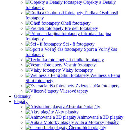
Objekty a Detaily
fototapety
Ľudia a Osobnosti
fototapety
Oheň fototapety
Pre deti fototapety
Príroda a krajina
fototapety
Sci - fi fototapety
Šport a Voľný čas
fototapety
Technika fototapety
Vesmir fototapety
Vlaky fototapety
Wellness a Feng
Shui fototapety
Zvieracia ríša fototapety
Vliesové tapety
Odznaky
Plagáty
Abstraktné plagáty
Akty plagáty
Animované a 3D plagáty
Auta a Motorky plagáty
Čierno-bielo plagáty