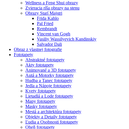
Wellness a Feng Shui obrazy
Zvieracia ríša obrazy na stenu
Obrazy Starí Majstri
Frida Kahlo
Pal Fried
Rembrandt
Vincent van Gogh
Vasiliy Wassilyevich Kandinskiy
Salvador Dali
Obraz z vlastnej fotografie
Fototapety
Abstraktné fototapety
Akty fototapety
Animované a 3D fototapety
Autá a Motorky fototapety
Hudba a Tanec fototapety
Jedla a Nápoje fototapety
Kvety fototapety
Lietadlá a Lode fototapety
Mapy fototapety
Masky fototapety
Mestá a architektúra fototapety
Objekty a Detaily fototapety
Ľudia a Osobnosti fototapety
Oheň fototapety