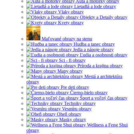
Autá a motorky obrazy
Lietadlá a lode obrazy
Vlaky obrazy
Objekty a Detaily obrazy
Kvety obrazy
Maľované obrazy na stenu
Hudba a tanec obrazy
Jedla a nápoje obrazy
Ľudia a osobnosti obrazy
Sci - fi obrazy
Príroda a krajina obrazy
Mapy obrazy
Mestá a architektúra
obrazy
Pre deti obrazy
Čierno-bielo obrazy
Šport a voľný čas obrazy
Techniky obrazy
Vesmíru obrazy
Oheň obrazy
Masky obrazy
Wellness a Feng Shui
obrazy