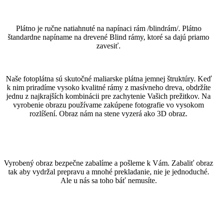
Plátno je ručne natiahnuté na napínaci rám /blindrám/. Plátno
štandardne napíname na drevené Blind rámy, ktoré sa dajú priamo
zavesiť.
Naše fotoplátna sú skutočné maliarske plátna jemnej štruktúry. Keď
k nim priradíme vysoko kvalitné rámy z masívneho dreva, obdržíte
jednu z najkrajších kombinácii pre zachytenie Vašich prežitkov. Na
vyrobenie obrazu používame zakúpene fotografie vo vysokom
rozlíšení. Obraz nám na stene vyzerá ako 3D obraz.
Vyrobený obraz bezpečne zabalíme a pošleme k Vám. Zabaliť obraz
tak aby vydržal prepravu a mnohé prekladanie, nie je jednoduché.
Ale u nás sa toho báť nemusíte.