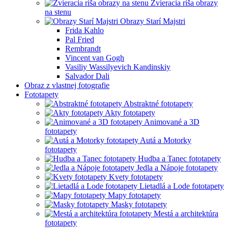
Zvieracia ríša obrazy
na stenu
Obrazy Starí Majstri
Frida Kahlo
Pal Fried
Rembrandt
Vincent van Gogh
Vasiliy Wassilyevich Kandinskiy
Salvador Dali
Obraz z vlastnej fotografie
Fototapety
Abstraktné fototapety
Akty fototapety
Animované a 3D
fototapety
Autá a Motorky
fototapety
Hudba a Tanec fototapety
Jedla a Nápoje fototapety
Kvety fototapety
Lietadlá a Lode fototapety
Mapy fototapety
Masky fototapety
Mestá a architektúra
fototapety