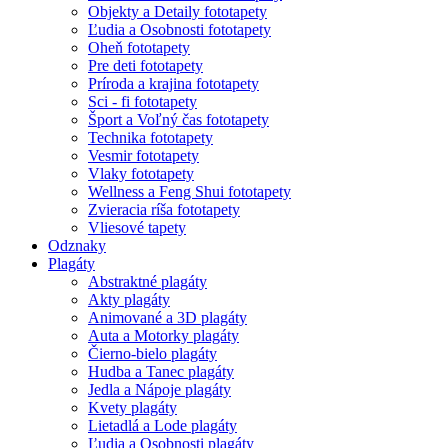
Objekty a Detaily fototapety
Ľudia a Osobnosti fototapety
Oheň fototapety
Pre deti fototapety
Príroda a krajina fototapety
Sci - fi fototapety
Šport a Voľný čas fototapety
Technika fototapety
Vesmir fototapety
Vlaky fototapety
Wellness a Feng Shui fototapety
Zvieracia ríša fototapety
Vliesové tapety
Odznaky
Plagáty
Abstraktné plagáty
Akty plagáty
Animované a 3D plagáty
Auta a Motorky plagáty
Čierno-bielo plagáty
Hudba a Tanec plagáty
Jedla a Nápoje plagáty
Kvety plagáty
Lietadlá a Lode plagáty
Ľudia a Osobnosti plagáty