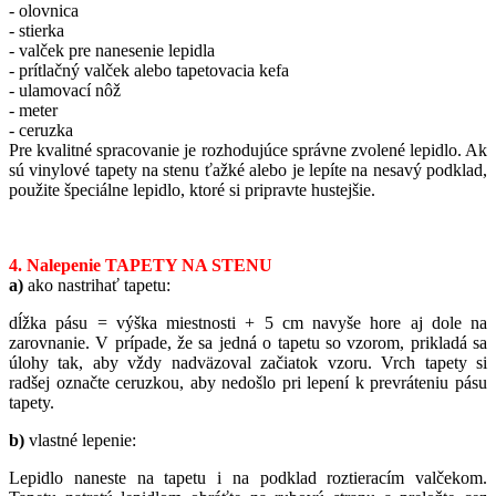
- olovnica
- stierka
- valček pre nanesenie lepidla
- prítlačný valček alebo tapetovacia kefa
- ulamovací nôž
- meter
- ceruzka
Pre kvalitné spracovanie je rozhodujúce správne zvolené lepidlo. Ak
sú vinylové tapety na stenu ťažké alebo je lepíte na nesavý podklad,
použite špeciálne lepidlo, ktoré si pripravte hustejšie.
4. Nalepenie TAPETY NA STENU
a)
ako nastrihať tapetu:
dĺžka pásu = výška miestnosti + 5 cm navyše hore aj dole na
zarovnanie. V prípade, že sa jedná o tapetu so vzorom, prikladá sa
úlohy tak, aby vždy nadväzoval začiatok vzoru. Vrch tapety si
radšej označte ceruzkou, aby nedošlo pri lepení k prevráteniu pásu
tapety.
b)
vlastné lepenie:
Lepidlo naneste na tapetu i na podklad roztieracím valčekom.