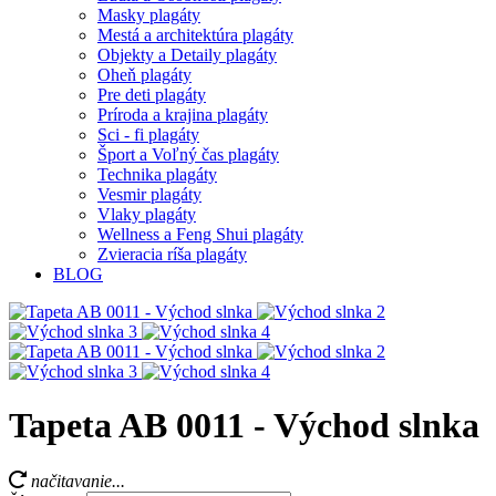
Masky plagáty
Mestá a architektúra plagáty
Objekty a Detaily plagáty
Oheň plagáty
Pre deti plagáty
Príroda a krajina plagáty
Sci - fi plagáty
Šport a Voľný čas plagáty
Technika plagáty
Vesmir plagáty
Vlaky plagáty
Wellness a Feng Shui plagáty
Zvieracia ríša plagáty
BLOG
Tapeta AB 0011 - Východ slnka
načitavanie...