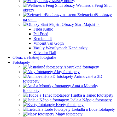
Masky obrazy
Wellness a Feng Shui
obrazy
Zvieracia ríša obrazy
na stenu
Obrazy Starí Majstri
Frida Kahlo
Pal Fried
Rembrandt
Vincent van Gogh
Vasiliy Wassilyevich Kandinskiy
Salvador Dali
Obraz z vlastnej fotografie
Fototapety
Abstraktné fototapety
Akty fototapety
Animované a 3D
fototapety
Autá a Motorky
fototapety
Hudba a Tanec fototapety
Jedla a Nápoje fototapety
Kvety fototapety
Lietadlá a Lode fototapety
Mapy fototapety