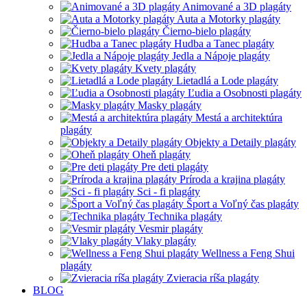
Animované a 3D plagáty
Auta a Motorky plagáty
Čierno-bielo plagáty
Hudba a Tanec plagáty
Jedla a Nápoje plagáty
Kvety plagáty
Lietadlá a Lode plagáty
Ľudia a Osobnosti plagáty
Masky plagáty
Mestá a architektúra
plagáty
Objekty a Detaily plagáty
Oheň plagáty
Pre deti plagáty
Príroda a krajina plagáty
Sci - fi plagáty
Šport a Voľný čas plagáty
Technika plagáty
Vesmir plagáty
Vlaky plagáty
Wellness a Feng Shui
plagáty
Zvieracia ríša plagáty
BLOG