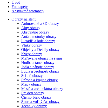
Úvod
Fototapety
Abstraktné fototapety
Obrazy na stenu
Animované a 3D obrazy
Akty obrazy
Abstraktné obrazy
Autá a motorky obrazy
Lietadlá a lode obrazy
Vlaky obrazy
Objekty a Detaily obrazy
Kvety obrazy
Maľované obrazy na stenu
Hudba a tanec obrazy
Jedla a nápoje obrazy
Ľudia a osobnosti obrazy
Sci - fi obrazy
Príroda a krajina obrazy
Mapy obrazy
Mestá a architektúra obrazy
Pre deti obrazy
Čierno-bielo obrazy
Šport a voľný čas obrazy
Techniky obrazy