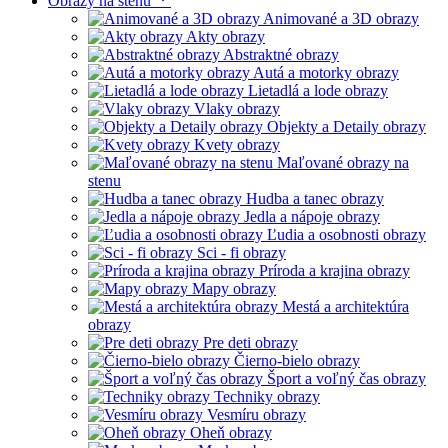
Obrazy na stenu
Animované a 3D obrazy
Akty obrazy
Abstraktné obrazy
Autá a motorky obrazy
Lietadlá a lode obrazy
Vlaky obrazy
Objekty a Detaily obrazy
Kvety obrazy
Maľované obrazy na
stenu
Hudba a tanec obrazy
Jedla a nápoje obrazy
Ľudia a osobnosti obrazy
Sci - fi obrazy
Príroda a krajina obrazy
Mapy obrazy
Mestá a architektúra
obrazy
Pre deti obrazy
Čierno-bielo obrazy
Šport a voľný čas obrazy
Techniky obrazy
Vesmíru obrazy
Oheň obrazy