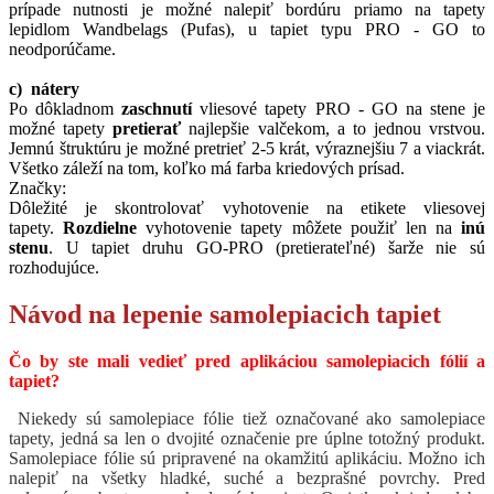
prípade nutnosti je možné nalepiť bordúru priamo na tapety
lepidlom Wandbelags (Pufas), u tapiet typu PRO - GO to
neodporúčame.
c) nátery
Po dôkladnom
zaschnutí
vliesové tapety PRO - GO na stene je
možné tapety
pretierať
najlepšie valčekom, a to jednou vrstvou.
Jemnú štruktúru je možné pretrieť 2-5 krát, výraznejšiu 7 a viackrát.
Všetko záleží na tom, koľko má farba kriedových prísad.
Značky:
Dôležité je skontrolovať vyhotovenie na etikete vliesovej
tapety.
Rozdielne
vyhotovenie tapety môžete použiť len na
inú
stenu
. U tapiet druhu GO-PRO (pretierateľné) šarže nie sú
rozhodujúce.
Návod na lepenie samolepiacich tapiet
Čo by ste mali vedieť pred aplikáciou samolepiacich fólií a
tapiet?
Niekedy sú samolepiace fólie tiež označované ako samolepiace
tapety, jedná sa len o dvojité označenie pre úplne totožný produkt.
Samolepiace fólie sú pripravené na okamžitú aplikáciu. Možno ich
nalepiť na všetky hladké, suché a bezprašné povrchy. Pred