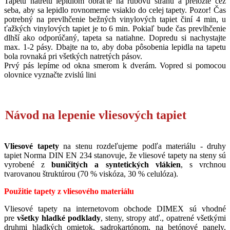
Tapetu natretú lepidlom obráťte na rubovú stranu a preložte cez
seba, aby sa lepidlo rovnomerne vsiaklo do celej tapety. Pozor! Čas
potrebný na prevlhčenie bežných vinylových tapiet činí 4 min, u
ťažkých vinylových tapiet je to 6 min. Pokiaľ bude čas prevlhčenie
dlhší ako odporúčaný, tapeta sa natiahne. Dopredu si nachystajte
max. 1-2 pásy. Dbajte na to, aby doba pôsobenia lepidla na tapetu
bola rovnaká pri všetkých natretých pásov.
Prvý pás lepíme od okna smerom k dverám. Vopred si pomocou
olovnice vyznačte zvislú lini
Návod na lepenie vliesových tapiet
Vliesové tapety
na stenu rozdeľujeme podľa materiálu - druhy
tapiet Norma DIN EN 234 stanovuje, že vliesové tapety na steny sú
vyrobené z
buničitých a syntetických vlákien
, s vrchnou
tvarovanou štruktúrou (70 % viskóza, 30 % celulóza).
Použitie tapety z vliesového materiálu
Vliesové tapety na internetovom obchode DIMEX sú vhodné
pre
všetky hladké podklady
, steny, stropy atď., opatrené všetkými
druhmi hladkých omietok, sadrokartónom, na betónové panely,