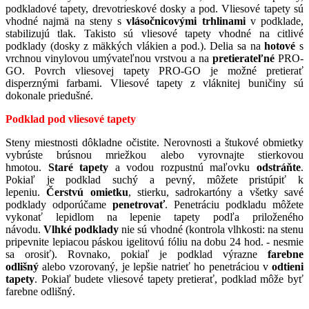
podkladové tapety, drevotrieskové dosky a pod. Vliesové tapety sú
vhodné najmä na steny s
vlásočnicovými trhlinami
v podklade,
stabilizujú tlak. Takisto sú vliesové tapety vhodné na citlivé
podklady (dosky z mäkkých vlákien a pod.). Delia sa na
hotové
s
vrchnou vinylovou umývateľnou vrstvou a na
pretierateľné
PRO-
GO. Povrch vliesovej tapety PRO-GO je možné pretierať
disperznými farbami. Vliesové tapety z vláknitej buničiny sú
dokonale priedušné.
Podklad pod vliesové tapety
Steny miestnosti dôkladne očistite. Nerovnosti a štukové obmietky
vybrúste brúsnou mriežkou alebo vyrovnajte stierkovou
hmotou.
Staré tapety
a vodou rozpustnú maľovku
odstráňte
.
Pokiaľ je podklad suchý a pevný, môžete pristúpiť k
lepeniu.
Čerstvú omietku
, stierku, sadrokartóny a všetky savé
podklady odporúčame
penetrovať
. Penetráciu podkladu môžete
vykonať lepidlom na lepenie tapety podľa priloženého
návodu.
Vlhké podklady
nie sú vhodné (kontrola vlhkosti: na stenu
pripevnite lepiacou páskou igelitovú fóliu na dobu 24 hod. - nesmie
sa orosiť). Rovnako, pokiaľ je podklad výrazne
farebne
odlišný
alebo vzorovaný, je lepšie natrieť ho penetráciou v
odtieni
tapety
. Pokiaľ budete vliesové tapety pretierať, podklad môže byť
farebne odlišný.