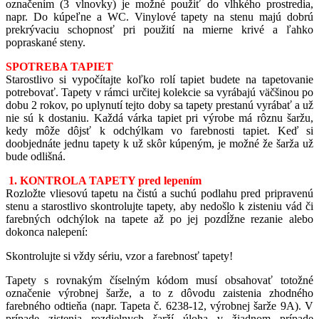
označením (3 vlnovky) je možné použiť do vlhkého prostredia,
napr. Do kúpeľne a WC. Vinylové tapety na stenu majú dobrú
prekrývaciu schopnosť pri použití na mierne krivé a ľahko
popraskané steny.
SPOTREBA TAPIET
Starostlivo si vypočítajte koľko rolí tapiet budete na tapetovanie
potrebovať. Tapety v rámci určitej kolekcie sa vyrábajú väčšinou po
dobu 2 rokov, po uplynutí tejto doby sa tapety prestanú vyrábať a už
nie sú k dostaniu. Každá várka tapiet pri výrobe má rôznu šaržu,
kedy môže dôjsť k odchýlkam vo farebnosti tapiet. Keď si
doobjednáte jednu tapety k už skôr kúpeným, je možné že šarža už
bude odlišná.
1. KONTROLA TAPETY pred lepením
Rozložte vliesovú tapetu na čistú a suchú podlahu pred pripravenú
stenu a starostlivo skontrolujte tapety, aby nedošlo k zisteniu vád či
farebných odchýlok na tapete až po jej pozdĺžne rezanie alebo
dokonca nalepení:
Skontrolujte si vždy sériu, vzor a farebnosť tapety!
Tapety s rovnakým číselným kódom musí obsahovať totožné
označenie výrobnej šarže, a to z dôvodu zaistenia zhodného
farebného odtieňa (napr. Tapeta č. 6238-12, výrobnej šarže 9A). V
prípade zistenia rozdielnych šarží úloha v žiadnom prípade