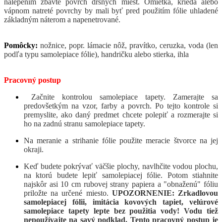
nalepením zbavte povrch drsných miest. Omietka, krieda alebo
vápnom natreté povrchy by mali byť pred použitím fólie uhladené
základným náterom a napenetrované.
Pomôcky:
nožnice, popr. lámacie nôž, pravítko, ceruzka, voda (len
podľa typu samolepiace fólie), handričku alebo stierka, ihla
Pracovný postup
Začnite kontrolou samolepiace tapety. Zamerajte sa
predovšetkým na vzor, farby a povrch. Po tejto kontrole si
premyslite, ako daný predmet chcete polepiť a rozmerajte si
ho na zadnú stranu samolepiace tapety.
Na meranie a strihanie fólie použite meracie štvorce na jej
okraji.
Keď budete pokrývať väčšie plochy, navlhčite vodou plochu,
na ktorú budete lepiť samolepiacej fólie. Potom stiahnite
najskôr asi 10 cm rubovej strany papiera a "obnaženú" fóliu
priložte na určené miesto.
UPOZORNENIE: Zrkadlovou
samolepiacej fólii, imitácia kovových tapiet, velúrové
samolepiace tapety lepte bez použitia vody! Vodu tiež
nepoužívajte na savý podklad. Tento pracovný postup je