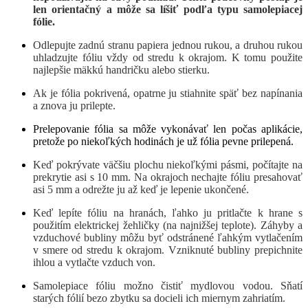
len orientačný a môže sa líšiť podľa typu samolepiacej
fólie.
Odlepujte zadnú stranu papiera jednou rukou, a druhou rukou
uhladzujte fóliu vždy od stredu k okrajom. K tomu použite
najlepšie mäkkú handričku alebo stierku.
Ak je fólia pokrivená, opatrne ju stiahnite späť bez napínania
a znova ju prilepte.
Prelepovanie fólia sa môže vykonávať len počas aplikácie,
pretože po niekoľkých hodinách je už fólia pevne prilepená.
Keď pokrývate väčšiu plochu niekoľkými pásmi, počítajte na
prekrytie asi s 10 mm. Na okrajoch nechajte fóliu presahovať
asi 5 mm a odrežte ju až keď je lepenie ukončené.
Keď lepíte fóliu na hranách, ľahko ju pritlačte k hrane s
použitím elektrickej žehličky (na najnižšej teplote). Záhyby a
vzduchové bubliny môžu byť odstránené ľahkým vytlačením
v smere od stredu k okrajom. Vzniknuté bubliny prepichnite
ihlou a vytlačte vzduch von.
Samolepiace fóliu možno čistiť mydlovou vodou. Sňatí
starých fólií bezo zbytku sa docieli ich miernym zahriatím.