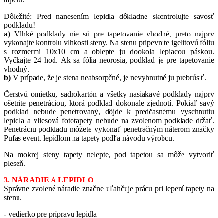
Dôležité: Pred nanesením lepidla dôkladne skontrolujte savosť
podkladu!
a)
Vlhké podklady nie sú pre tapetovanie vhodné, preto najprv
vykonajte kontrolu vlhkosti steny. Na stenu pripevnite igelitovú fóliu
s rozmermi 10x10 cm a oblepte ju dookola lepiacou páskou.
Vyčkajte 24 hod. Ak sa fólia neorosia, podklad je pre tapetovanie
vhodný.
b)
V prípade, že je stena neabsorpčné, je nevyhnutné ju prebrúsiť.
Čerstvú omietku, sadrokartón a všetky nasiakavé podklady najprv
ošetrite penetráciou, ktorá podklad dokonale zjednotí. Pokiaľ savý
podklad nebude penetrovaný, dôjde k predčasnému vyschnutiu
lepidla a vliesová fototapety nebude na zvolenom podklade držať.
Penetráciu podkladu môžete vykonať penetračným náterom značky
Pufas event. lepidlom na tapety podľa návodu výrobcu.
Na mokrej steny tapety nelepte, pod tapetou sa môže vytvoriť
pleseň.
3. NÁRADIE A LEPIDLO
Správne zvolené náradie značne uľahčuje prácu pri lepení tapety na
stenu.
- vedierko pre prípravu lepidla