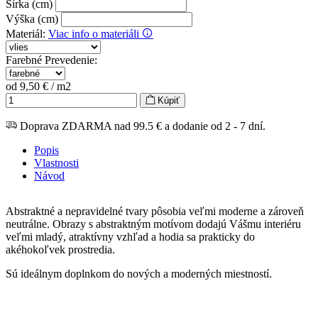
Šírka (cm)
Výška (cm)
Materiál
:
Viac info o materiáli
Farebné Prevedenie
:
od 9,50 € / m2
Kúpiť
Doprava ZDARMA nad 99.5 € a dodanie od 2 - 7 dní.
Popis
Vlastnosti
Návod
Abstraktné a nepravidelné tvary pôsobia veľmi moderne a zároveň
neutrálne. Obrazy s abstraktným motívom dodajú Vášmu interiéru
veľmi mladý, atraktívny vzhľad a hodia sa prakticky do
akéhokoľvek prostredia.
Sú ideálnym doplnkom do nových a moderných miestností.