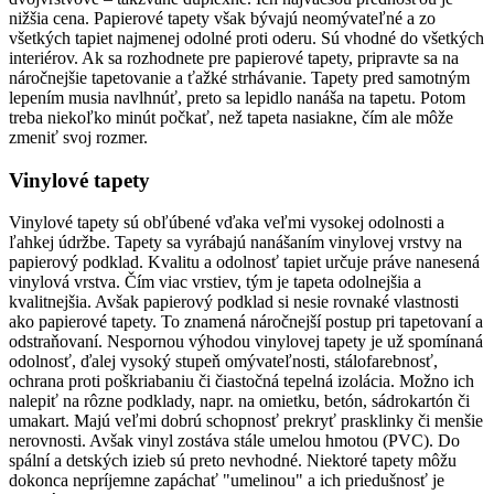
nižšia cena. Papierové tapety však bývajú neomývateľné a zo
všetkých tapiet najmenej odolné proti oderu. Sú vhodné do všetkých
interiérov. Ak sa rozhodnete pre papierové tapety, pripravte sa na
náročnejšie tapetovanie a ťažké strhávanie. Tapety pred samotným
lepením musia navlhnúť, preto sa lepidlo nanáša na tapetu. Potom
treba niekoľko minút počkať, než tapeta nasiakne, čím ale môže
zmeniť svoj rozmer.
Vinylové tapety
Vinylové tapety sú obľúbené vďaka veľmi vysokej odolnosti a
ľahkej údržbe. Tapety sa vyrábajú nanášaním vinylovej vrstvy na
papierový podklad. Kvalitu a odolnosť tapiet určuje práve nanesená
vinylová vrstva. Čím viac vrstiev, tým je tapeta odolnejšia a
kvalitnejšia. Avšak papierový podklad si nesie rovnaké vlastnosti
ako papierové tapety. To znamená náročnejší postup pri tapetovaní a
odstraňovaní. Nespornou výhodou vinylovej tapety je už spomínaná
odolnosť, ďalej vysoký stupeň omývateľnosti, stálofarebnosť,
ochrana proti poškriabaniu či čiastočná tepelná izolácia. Možno ich
nalepiť na rôzne podklady, napr. na omietku, betón, sádrokartón či
umakart. Majú veľmi dobrú schopnosť prekryť prasklinky či menšie
nerovnosti. Avšak vinyl zostáva stále umelou hmotou (PVC). Do
spální a detských izieb sú preto nevhodné. Niektoré tapety môžu
dokonca nepríjemne zapáchať "umelinou" a ich priedušnosť je