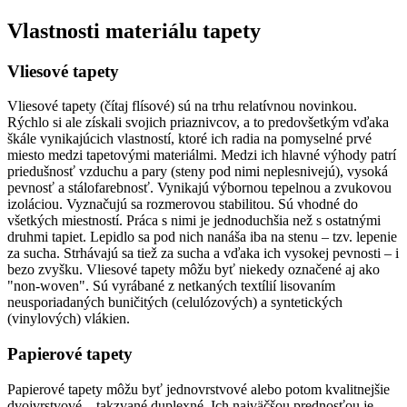
Vlastnosti materiálu tapety
Vliesové tapety
Vliesové tapety (čítaj flísové) sú na trhu relatívnou novinkou.
Rýchlo si ale získali svojich priaznivcov, a to predovšetkým vďaka
škále vynikajúcich vlastností, ktoré ich radia na pomyselné prvé
miesto medzi tapetovými materiálmi. Medzi ich hlavné výhody patrí
priedušnosť vzduchu a pary (steny pod nimi neplesnivejú), vysoká
pevnosť a stálofarebnosť. Vynikajú výbornou tepelnou a zvukovou
izoláciou. Vyznačujú sa rozmerovou stabilitou. Sú vhodné do
všetkých miestností. Práca s nimi je jednoduchšia než s ostatnými
druhmi tapiet. Lepidlo sa pod nich nanáša iba na stenu – tzv. lepenie
za sucha. Strhávajú sa tiež za sucha a vďaka ich vysokej pevnosti – i
bezo zvyšku. Vliesové tapety môžu byť niekedy označené aj ako
"non-woven". Sú vyrábané z netkaných textílií lisovaním
neusporiadaných buničitých (celulózových) a syntetických
(vinylových) vlákien.
Papierové tapety
Papierové tapety môžu byť jednovrstvové alebo potom kvalitnejšie
dvojvrstvové – takzvané duplexné. Ich najväčšou prednosťou je