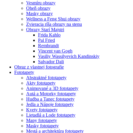
Vesmíru obrazy
Oheň obrazy
Masky obrazy
Wellness a Feng Shui obrazy
Zvieracia ríša obrazy na stenu
Obrazy Starí Majstri
Frida Kahlo
Pal Fried
Rembrandt
Vincent van Gogh
Vasiliy Wassilyevich Kandinskiy
Salvador Dali
Obraz z vlastnej fotografie
Fototapety
Abstraktné fototapety
Akty fototapety
Animované a 3D fototapety
Autá a Motorky fototapety
Hudba a Tanec fototapety
Jedla a Nápoje fototapety
Kvety fototapety
Lietadlá a Lode fototapety
Mapy fototapety
Masky fototapety
Mestá a architektúra fototapety