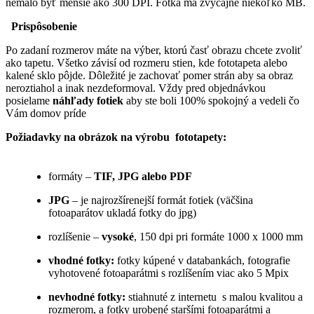
nemalo byť menšie ako 300 DPI. Fotka má zvyčajne niekoľko MB.
Prispôsobenie
Po zadaní rozmerov máte na výber, ktorú časť obrazu chcete zvoliť
ako tapetu. Všetko závisí od rozmeru stien, kde fototapeta alebo
kalené sklo pôjde. Dôležité je zachovať pomer strán aby sa obraz
neroztiahol a inak nezdeformoval. Vždy pred objednávkou
posielame
náhľady fotiek
aby ste boli 100% spokojný a vedeli čo
Vám domov príde
Požiadavky na obrázok na výrobu fototapety:
formáty –
TIF, JPG alebo PDF
JPG
– je najrozšírenejší formát fotiek (väčšina
fotoaparátov ukladá fotky do jpg)
rozlíšenie –
vysoké
, 150 dpi pri formáte 1000 x 1000 mm
vhodné fotky:
fotky kúpené v databankách, fotografie
vyhotovené fotoaparátmi s rozlíšením viac ako 5 Mpix
nevhodné fotky:
stiahnuté z internetu s malou kvalitou a
rozmerom, a fotky urobené staršími fotoaparátmi a