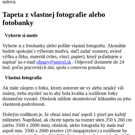
nulová.
Tapeta z vlastnej fotografie alebo
fotobanky
Vyberte si motív
Vyberte si z fotobanky alebo pošlite vlastnú fotografiu. Akonáhle
budete spokojní s výberom motívu, stačí zadať rozmery, uviesť
výšku a šírku, materiál (vlies, vinyl, papier), ktorý požadujete a
napísať na e-mail
obrazy@univel.sk
. Odpoveď dostanete do 24
hod. počas pracovných dní, spolu s cenovou ponukou.
Vlastná fotografia
Ak máte záujem o fotku, ktorej autorom ste vy alebo nejaký váš
známy, treba myslieť na to aby bola kvalita a rozlíšenie fotky
dostatočne vysoké. Obrázok môžete skontrolovať kliknutím na jeho
vlastnosti-podrobnosti.
Dobrým vodítkom je, že obraz musí mať aspoň 1 pixel pre každý
milimeter. Napríklad, ak chcete tapetu na rozmer stien 350 x 260 cm
(alebo 3500 x 2600 mm), obrázok, alebo fotografia by mala mať
aspoň min. 3500 x 2600 pixelov (10 megapixelov) a rozlíšenie by