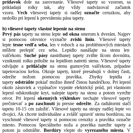
prídavok
dole na zarovnanie. Vliesové tapety so vzorom, sa
prikladajú rolky tak, aby vždy nadväzoval začiatok
vzoru.
Vrch
vliesovej tapety si radšej
označte
ceruzkou, aby
nedošlo pri lepení k prevráteniu pásu tapety.
b) vliesové tapety vlastné lepenie na stenu
Prvý pás
tapety na stenu lepte
od okna
smerom k dverám. Najprv
si pomocou olovnice vyznačte
zvislú líniu
. Vliesové tapety
lepte
tesne vedľa seba
, len v rohoch a na problémových miestach
môžete prelepiť cez seba. Lepidlo nanášajte na stenu len
valčekom.
Suché pásy
nastrihanej tapety zviňte lícom dovnútra,
vzniknutú rolku priložte na lepidlom natretú stenu. Vliesové tapety
odvíjajte a
pritláčajte
na stenu gumovým valčekom, prípadne
tapetovaciou kefou. Okraje tapety, ktoré presahujú v dolnej časti,
odrežte nožom pomocou pravítka. Zbytky lepidla z
tapety
odstráňte
pokiaľ možno ihneď čistou handričkou. Pri lepení
okolo zásuviek a vypínačov vypnite elektrický prúd, pri vlastnom
lepení odskrutkujte kryt, nalepte tapety na stenu a potom vyrežte
otvor. Pri lepení
okenných výklenkov
nechajte vliesové tapety
prečnievať a
po zaschnutí
ju presne
odrežte
. Za radiátormi stačí
tapetu 10-15 cm založiť. Vliesové tapety na stropy radšej lepte vo
dvojici. Ak chcete individuálne a zvlášť upraviť stenu bordúrou, na
vyschnuté vliesové tapety si pomocou ceruzky a pravítka označte
miesto. Pomocou špeciálneho noža a pravítka narežte tapety a
potom ju odstráňte.
Bordúry
vlepte do
vyrezaného miesta
. V