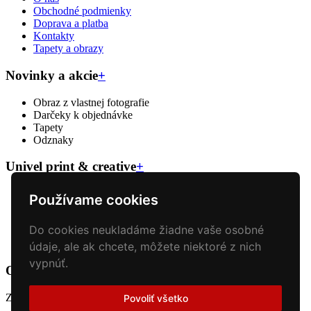
Obchodné podmienky
Doprava a platba
Kontakty
Tapety a obrazy
Novinky a akcie
+
Obraz z vlastnej fotografie
Darčeky k objednávke
Tapety
Odznaky
Univel print & creative
+
Veľkoformátova tlač
Používame cookies
Reklamný textil
Reklamné predmety
Do cookies neukladáme žiadne vaše osobné
Polepy áut
Tlač plagátov a bannerov
údaje, ale ak chcete, môžete niektoré z nich
vypnúť.
Odber noviniek
+
Získajte prehľad o novinkách
Povoliť všetko