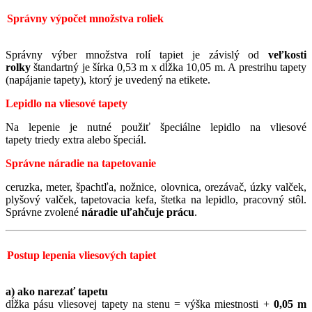
Správny výpočet množstva roliek
Správny výber množstva rolí tapiet je závislý od
veľkosti
rolky
štandartný je šírka 0,53 m x dĺžka 10,05 m. A prestrihu tapety
(napájanie tapety), ktorý je uvedený na etikete.
Lepidlo na vliesové tapety
Na lepenie je nutné použiť špeciálne lepidlo na vliesové
tapety triedy extra alebo špeciál.
Správne náradie na tapetovanie
ceruzka, meter, špachtľa, nožnice, olovnica, orezávač, úzky valček,
plyšový valček, tapetovacia kefa, štetka na lepidlo, pracovný stôl.
Správne zvolené
náradie uľahčuje prácu
.
Postup lepenia vliesových tapiet
a) ako narezať tapetu
dĺžka pásu vliesovej tapety na stenu = výška miestnosti +
0,05 m