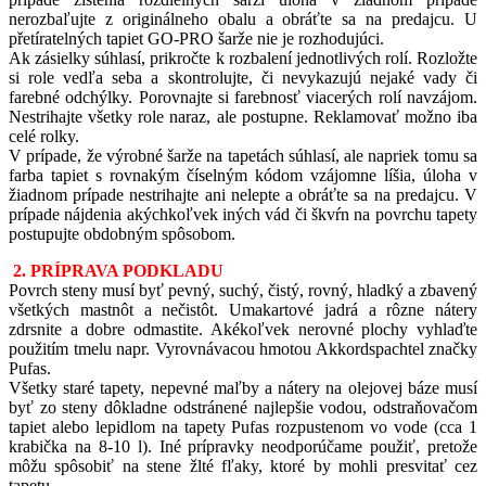
nerozbaľujte z originálneho obalu a obráťte sa na predajcu. U
přetíratelných tapiet GO-PRO šarže nie je rozhodujúci.
Ak zásielky súhlasí, prikročte k rozbalení jednotlivých rolí. Rozložte
si role vedľa seba a skontrolujte, či nevykazujú nejaké vady či
farebné odchýlky. Porovnajte si farebnosť viacerých rolí navzájom.
Nestrihajte všetky role naraz, ale postupne. Reklamovať možno iba
celé rolky.
V prípade, že výrobné šarže na tapetách súhlasí, ale napriek tomu sa
farba tapiet s rovnakým číselným kódom vzájomne líšia, úloha v
žiadnom prípade nestrihajte ani nelepte a obráťte sa na predajcu. V
prípade nájdenia akýchkoľvek iných vád či škvŕn na povrchu tapety
postupujte obdobným spôsobom.
2. PRÍPRAVA PODKLADU
Povrch steny musí byť pevný, suchý, čistý, rovný, hladký a zbavený
všetkých mastnôt a nečistôt. Umakartové jadrá a rôzne nátery
zdrsnite a dobre odmastite. Akékoľvek nerovné plochy vyhlaďte
použitím tmelu napr. Vyrovnávacou hmotou Akkordspachtel značky
Pufas.
Všetky staré tapety, nepevné maľby a nátery na olejovej báze musí
byť zo steny dôkladne odstránené najlepšie vodou, odstraňovačom
tapiet alebo lepidlom na tapety Pufas rozpustenom vo vode (cca 1
krabička na 8-10 l). Iné prípravky neodporúčame použiť, pretože
môžu spôsobiť na stene žlté fľaky, ktoré by mohli presvitať cez
tapetu.