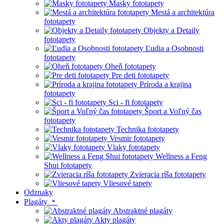
Masky fototapety
Mestá a architektúra
fototapety
Objekty a Detaily
fototapety
Ľudia a Osobnosti
fototapety
Oheň fototapety
Pre deti fototapety
Príroda a krajina
fototapety
Sci - fi fototapety
Šport a Voľný čas
fototapety
Technika fototapety
Vesmir fototapety
Vlaky fototapety
Wellness a Feng
Shui fototapety
Zvieracia ríša fototapety
Vliesové tapety
Odznaky
Plagáty
Abstraktné plagáty
Akty plagáty