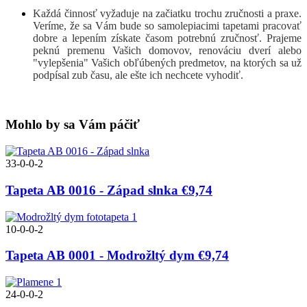
Každá činnosť vyžaduje na začiatku trochu zručnosti a praxe.
Veríme, že sa Vám bude so samolepiacimi tapetami pracovať
dobre a lepením získate časom potrebnú zručnosť. Prajeme
peknú premenu Vašich domovov, renováciu dverí alebo
"vylepšenia" Vašich obľúbených predmetov, na ktorých sa už
podpísal zub času, ale ešte ich nechcete vyhodiť.
Mohlo by sa Vám páčiť
33-0-0-2
Tapeta AB 0016 - Západ slnka
€9,74
10-0-0-2
Tapeta AB 0001 - Modrožltý dym
€9,74
24-0-0-2