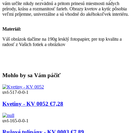
vám určíte nikdy nezvädnú a pritom prinesú miestnosti nádych
prírody, krásu a rozmanitosť farieb. Obrazy kvetov a kytíc pôsobia
veľmi príjemne, univerzálne a sú vhodné do akéhokoľvek interiéru.
Materiál:
Váš obrázok tlačíme na 190g lesklý fotopapier, pre top kvalitu a
radosť z Vašich fotiek a obrázkov
Mohlo by sa Vám páčiť
uvl-517-0-0-1
Kvetiny - KV 0052
€7,28
uvl-165-0-0-1
Ružové tulipány - KV 0003
€7,89