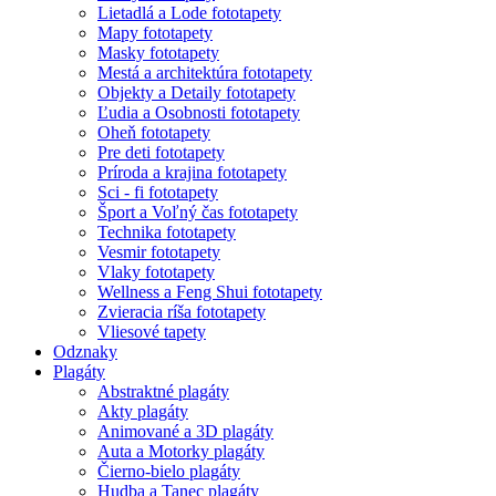
Lietadlá a Lode fototapety
Mapy fototapety
Masky fototapety
Mestá a architektúra fototapety
Objekty a Detaily fototapety
Ľudia a Osobnosti fototapety
Oheň fototapety
Pre deti fototapety
Príroda a krajina fototapety
Sci - fi fototapety
Šport a Voľný čas fototapety
Technika fototapety
Vesmir fototapety
Vlaky fototapety
Wellness a Feng Shui fototapety
Zvieracia ríša fototapety
Vliesové tapety
Odznaky
Plagáty
Abstraktné plagáty
Akty plagáty
Animované a 3D plagáty
Auta a Motorky plagáty
Čierno-bielo plagáty
Hudba a Tanec plagáty