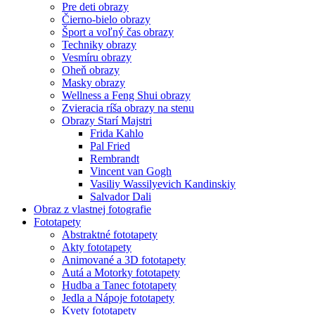
Pre deti obrazy
Čierno-bielo obrazy
Šport a voľný čas obrazy
Techniky obrazy
Vesmíru obrazy
Oheň obrazy
Masky obrazy
Wellness a Feng Shui obrazy
Zvieracia ríša obrazy na stenu
Obrazy Starí Majstri
Frida Kahlo
Pal Fried
Rembrandt
Vincent van Gogh
Vasiliy Wassilyevich Kandinskiy
Salvador Dali
Obraz z vlastnej fotografie
Fototapety
Abstraktné fototapety
Akty fototapety
Animované a 3D fototapety
Autá a Motorky fototapety
Hudba a Tanec fototapety
Jedla a Nápoje fototapety
Kvety fototapety