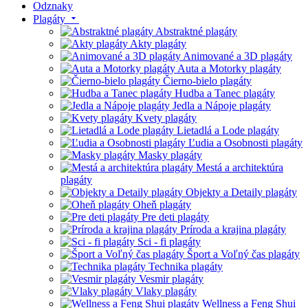
Odznaky
Plagáty
Abstraktné plagáty
Akty plagáty
Animované a 3D plagáty
Auta a Motorky plagáty
Čierno-bielo plagáty
Hudba a Tanec plagáty
Jedla a Nápoje plagáty
Kvety plagáty
Lietadlá a Lode plagáty
Ľudia a Osobnosti plagáty
Masky plagáty
Mestá a architektúra
plagáty
Objekty a Detaily plagáty
Oheň plagáty
Pre deti plagáty
Príroda a krajina plagáty
Sci - fi plagáty
Šport a Voľný čas plagáty
Technika plagáty
Vesmir plagáty
Vlaky plagáty
Wellness a Feng Shui