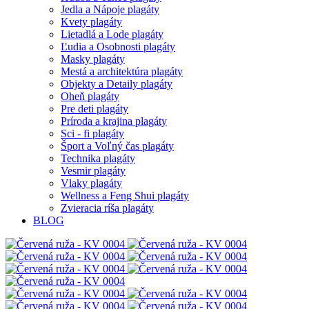
Jedla a Nápoje plagáty
Kvety plagáty
Lietadlá a Lode plagáty
Ľudia a Osobnosti plagáty
Masky plagáty
Mestá a architektúra plagáty
Objekty a Detaily plagáty
Oheň plagáty
Pre deti plagáty
Príroda a krajina plagáty
Sci - fi plagáty
Šport a Voľný čas plagáty
Technika plagáty
Vesmir plagáty
Vlaky plagáty
Wellness a Feng Shui plagáty
Zvieracia ríša plagáty
BLOG