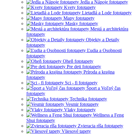
Jedla a Nápoje fototapety
Kvety fototapety
Lietadlá a Lode fototapety
Mapy fototapety
Masky fototapety
Mestá a architektúra
fototapety
Objekty a Detaily
fototapety
Ľudia a Osobnosti
fototapety
Oheň fototapety
Pre deti fototapety
Príroda a krajina
fototapety
Sci - fi fototapety
Šport a Voľný čas
fototapety
Technika fototapety
Vesmir fototapety
Vlaky fototapety
Wellness a Feng
Shui fototapety
Zvieracia ríša fototapety
Vliesové tapety