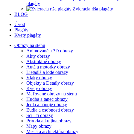
plagáty
Zvieracia ríša plagáty
BLOG
Úvod
Plagáty
Kvety plagáty
Obrazy na stenu
Animované a 3D obrazy
Akty obrazy
Abstraktné obrazy
Autá a motorky obrazy
Lietadlá a lode obrazy
Vlaky obrazy
Objekty a Detaily obrazy
Kvety obrazy
Maľované obrazy na stenu
Hudba a tanec obrazy
Jedla a nápoje obrazy
Ľudia a osobnosti obrazy
Sci - fi obrazy
Príroda a krajina obrazy
Mapy obrazy
Mestá a architektúra obrazy