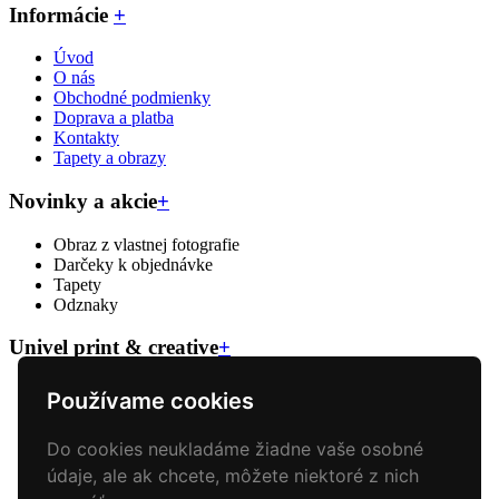
Informácie
+
Úvod
O nás
Obchodné podmienky
Doprava a platba
Kontakty
Tapety a obrazy
Novinky a akcie
+
Obraz z vlastnej fotografie
Darčeky k objednávke
Tapety
Odznaky
Univel print & creative
+
Veľkoformátova tlač
Používame cookies
Reklamný textil
Reklamné predmety
Do cookies neukladáme žiadne vaše osobné
Polepy áut
Tlač plagátov a bannerov
údaje, ale ak chcete, môžete niektoré z nich