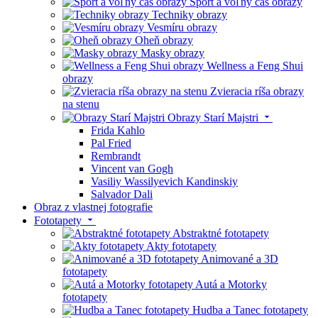
Šport a voľný čas obrazy
Techniky obrazy
Vesmíru obrazy
Oheň obrazy
Masky obrazy
Wellness a Feng Shui
obrazy
Zvieracia ríša obrazy
na stenu
Obrazy Starí Majstri
Frida Kahlo
Pal Fried
Rembrandt
Vincent van Gogh
Vasiliy Wassilyevich Kandinskiy
Salvador Dali
Obraz z vlastnej fotografie
Fototapety
Abstraktné fototapety
Akty fototapety
Animované a 3D
fototapety
Autá a Motorky
fototapety
Hudba a Tanec fototapety